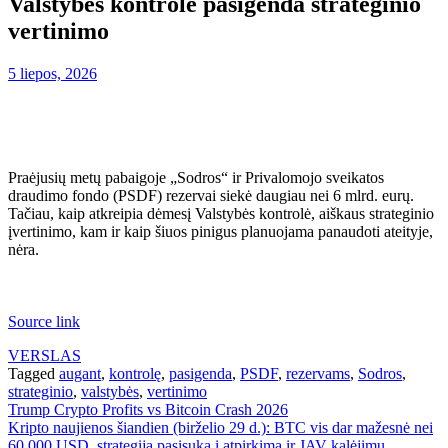
Valstybės kontrolė pasigenda strateginio
vertinimo
5 liepos, 2026
Praėjusių metų pabaigoje „Sodros“ ir Privalomojo sveikatos
draudimo fondo (PSDF) rezervai siekė daugiau nei 6 mlrd. eurų.
Tačiau, kaip atkreipia dėmesį Valstybės kontrolė, aiškaus strateginio
įvertinimo, kam ir kaip šiuos pinigus planuojama panaudoti ateityje,
nėra.
Source link
VERSLAS
Tagged
augant
,
kontrolę
,
pasigenda
,
PSDF
,
rezervams
,
Sodros
,
strateginio
,
valstybės
,
vertinimo
Navigacija
Trump Crypto Profits vs Bitcoin Crash 2026
Kripto naujienos šiandien (birželio 29 d.): BTC vis dar mažesnė nei
tarp
60 000 USD, strategija pasisuka į atpirkimą ir JAV kalėjimų