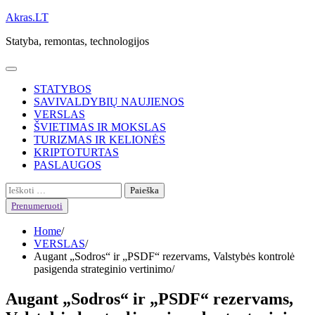
Skip
Akras.LT
to
Statyba, remontas, technologijos
content
STATYBOS
SAVIVALDYBIŲ NAUJIENOS
VERSLAS
ŠVIETIMAS IR MOKSLAS
TURIZMAS IR KELIONĖS
KRIPTOTURTAS
PASLAUGOS
Ieškoti:
Prenumeruoti
Home
VERSLAS
Augant „Sodros“ ir „PSDF“ rezervams, Valstybės kontrolė
pasigenda strateginio vertinimo
Augant „Sodros“ ir „PSDF“ rezervams,