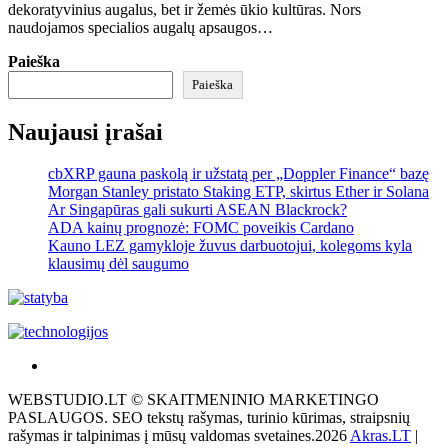
dekoratyvinius augalus, bet ir žemės ūkio kultūras. Nors
naudojamos specialios augalų apsaugos…
Paieška
Paieška
Naujausi įrašai
cbXRP gauna paskolą ir užstatą per „Doppler Finance“ bazę
Morgan Stanley pristato Staking ETP, skirtus Ether ir Solana
Ar Singapūras gali sukurti ASEAN Blackrock?
ADA kainų prognozė: FOMC poveikis Cardano
Kauno LEZ gamykloje žuvus darbuotojui, kolegoms kyla
klausimų dėl saugumo
Akras
–
WEBSTUDIO.LT © SKAITMENINIO MARKETINGO
tai
PASLAUGOS. SEO tekstų rašymas, turinio kūrimas, straipsnių
žemės
rašymas ir talpinimas į mūsų valdomas svetaines.2026
Akras.LT
|
ploto