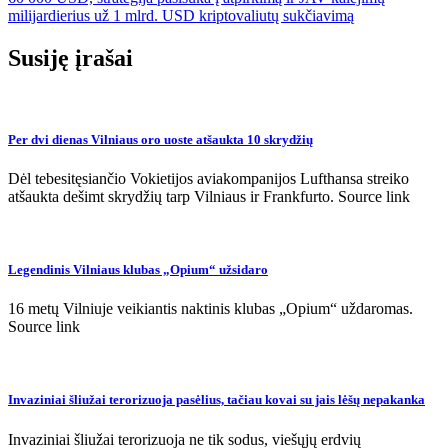
įrašų
milijardierius už 1 mlrd. USD kriptovaliutų sukčiavimą
Susiję įrašai
Per dvi dienas Vilniaus oro uoste atšaukta 10 skrydžių
Dėl tebesitęsiančio Vokietijos aviakompanijos Lufthansa streiko
atšaukta dešimt skrydžių tarp Vilniaus ir Frankfurto. Source link
Legendinis Vilniaus klubas „Opium“ užsidaro
16 metų Vilniuje veikiantis naktinis klubas „Opium“ uždaromas.
Source link
Invaziniai šliužai terorizuoja pasėlius, tačiau kovai su jais lėšų nepakanka
Invaziniai šliužai terorizuoja ne tik sodus, viešųjų erdvių