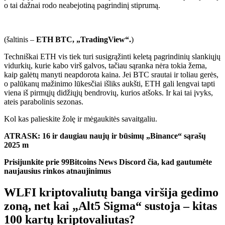
o tai dažnai rodo neabejotiną pagrindinį stiprumą.
(šaltinis –
ETH BTC, „TradingView“.
)
Techniškai ETH vis tiek turi susigrąžinti keletą pagrindinių slankiųjų
vidurkių, kurie kabo virš galvos, tačiau sąranka nėra tokia žema,
kaip galėtų manyti neapdorota kaina. Jei BTC srautai ir toliau gerės,
o palūkanų mažinimo lūkesčiai išliks aukšti, ETH gali lengvai tapti
viena iš pirmųjų didžiųjų bendrovių, kurios atšoks. Ir kai tai įvyks,
ateis parabolinis sezonas.
Kol kas palieskite žolę ir mėgaukitės savaitgaliu.
ATRASK: 16 ir daugiau naujų ir būsimų „Binance“ sąrašų
2025 m
Prisijunkite prie 99Bitcoins News Discord čia, kad gautumėte
naujausius rinkos atnaujinimus
WLFI kriptovaliutų banga viršija gedimo
zoną, net kai „Alt5 Sigma“ sustoja – kitas
100 kartų kriptovaliutas?