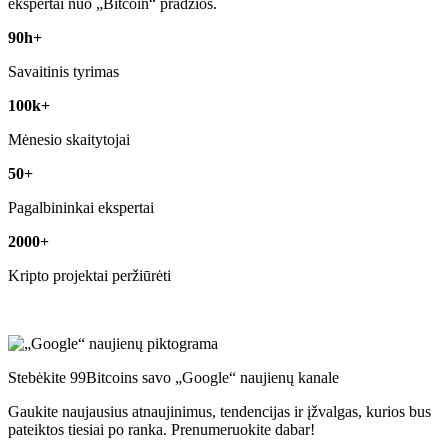
ekspertai nuo „Bitcoin“ pradžios.
90h+
Savaitinis tyrimas
100k+
Mėnesio skaitytojai
50+
Pagalbininkai ekspertai
2000+
Kripto projektai peržiūrėti
Stebėkite 99Bitcoins savo „Google“ naujienų kanale
Gaukite naujausius atnaujinimus, tendencijas ir įžvalgas, kurios bus
pateiktos tiesiai po ranka. Prenumeruokite dabar!