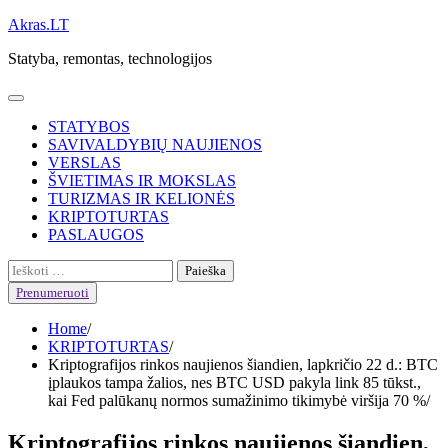
Skip
Akras.LT
to
Statyba, remontas, technologijos
content
STATYBOS
SAVIVALDYBIŲ NAUJIENOS
VERSLAS
ŠVIETIMAS IR MOKSLAS
TURIZMAS IR KELIONĖS
KRIPTOTURTAS
PASLAUGOS
Ieškoti:
Prenumeruoti
Home
KRIPTOTURTAS
Kriptografijos rinkos naujienos šiandien, lapkričio 22 d.: BTC
įplaukos tampa žalios, nes BTC USD pakyla link 85 tūkst.,
kai Fed palūkanų normos sumažinimo tikimybė viršija 70 %
Kriptografijos rinkos naujienos šiandien,