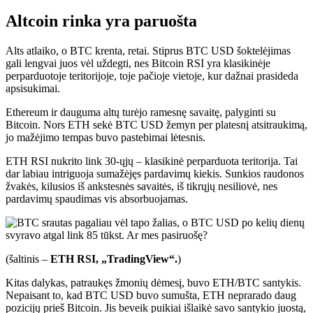
Altcoin rinka yra paruošta
Alts atlaiko, o BTC krenta, retai. Stiprus BTC USD šoktelėjimas
gali lengvai juos vėl uždegti, nes Bitcoin RSI yra klasikinėje
perparduotoje teritorijoje, toje pačioje vietoje, kur dažnai prasideda
apsisukimai.
Ethereum ir dauguma altų turėjo ramesnę savaitę, palyginti su
Bitcoin. Nors ETH sekė BTC USD žemyn per platesnį atsitraukimą,
jo mažėjimo tempas buvo pastebimai lėtesnis.
ETH RSI nukrito link 30-ųjų – klasikinė perparduota teritorija. Tai
dar labiau intriguoja sumažėjęs pardavimų kiekis. Sunkios raudonos
žvakės, kilusios iš ankstesnės savaitės, iš tikrųjų nesiliovė, nes
pardavimų spaudimas vis absorbuojamas.
(šaltinis –
ETH RSI, „TradingView“.
)
Kitas dalykas, patraukęs žmonių dėmesį, buvo ETH/BTC santykis.
Nepaisant to, kad BTC USD buvo sumušta, ETH neprarado daug
pozicijų prieš Bitcoin. Jis beveik puikiai išlaikė savo santykio juostą,