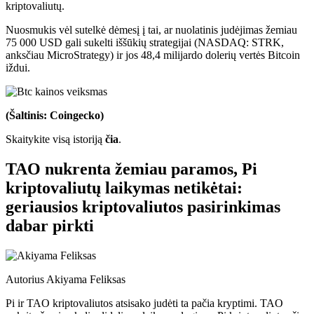
kriptovaliutų.
Nuosmukis vėl sutelkė dėmesį į tai, ar nuolatinis judėjimas žemiau
75 000 USD gali sukelti iššūkių strategijai (NASDAQ: STRK,
anksčiau MicroStrategy) ir jos 48,4 milijardo dolerių vertės Bitcoin
iždui.
(Šaltinis: Coingecko)
Skaitykite visą istoriją
čia
.
TAO nukrenta žemiau paramos, Pi
kriptovaliutų laikymas netikėtai:
geriausios kriptovaliutos pasirinkimas
dabar pirkti
Autorius
Akiyama Feliksas
Pi ir TAO kriptovaliutos atsisako judėti ta pačia kryptimi. TAO