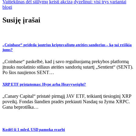
Vaitiekūnas dėl siūlymų keisti akcizą dyzelinui: visi trys variantai
įrašų
blogi
Susiję įrašai
„Coinbase“ prideda jautrius kriptovaliutų ateities sandorius – ką tai reiškia
jums?
„Coinbase“ paskelbė, kad į savo reguliuojamą prekybos platformą
įtrauks nuolatinio stiliaus ateities sandorių sutartį „Sentient“ (SENT).
Po šios naujienos SENT…
XRP ETF pristatomas: Hype arba Heavyweight?
„Canary Capital“ pristatė pirmąjį JAV ETF, teikiantį tiesioginį XRP
poveikį. Fondas šiandien pradės prekiauti Nasdaq su žyma XRPC.
Gana beprotiška…
Kodėl ši 1 mlrd. USD pamoka svarbi