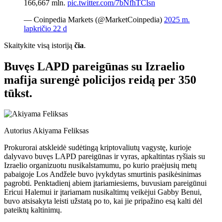
166,667 mln.
pic.twitter.com/7bNfhTClsn
— Coinpedia Markets (@MarketCoinpedia)
2025 m.
lapkričio 22 d
Skaitykite visą istoriją
čia
.
Buvęs LAPD pareigūnas su Izraelio
mafija surengė policijos reidą per 350
tūkst.
Autorius
Akiyama Feliksas
Prokurorai atskleidė sudėtingą kriptovaliutų vagystę, kurioje
dalyvavo buvęs LAPD pareigūnas ir vyras, apkaltintas ryšiais su
Izraelio organizuotu nusikalstamumu, po kurio praėjusių metų
pabaigoje Los Andžele buvo įvykdytas smurtinis pasikėsinimas
pagrobti. Penktadienį abiem įtariamiesiems, buvusiam pareigūnui
Ericui Halemui ir įtariamam nusikaltimų veikėjui Gabby Benui,
buvo atsisakyta leisti užstatą po to, kai jie pripažino esą kalti dėl
pateiktų kaltinimų.