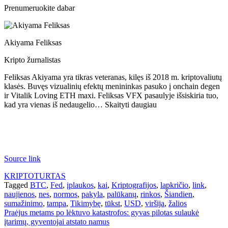
Prenumeruokite dabar
Akiyama Feliksas
Kripto žurnalistas
Feliksas Akiyama yra tikras veteranas, kilęs iš 2018 m. kriptovaliutų
klasės. Buvęs vizualinių efektų menininkas pasuko į onchain degen
ir Vitalik Loving ETH maxi. Feliksas VFX pasaulyje išsiskiria tuo,
kad yra vienas iš nedaugelio… Skaityti daugiau
Source link
KRIPTOTURTAS
Tagged
BTC
,
Fed
,
įplaukos
,
kai
,
Kriptografijos
,
lapkričio
,
link
,
naujienos
,
nes
,
normos
,
pakyla
,
palūkanų
,
rinkos
,
Šiandien
,
sumažinimo
,
tampa
,
Tikimybę
,
tūkst
,
USD
,
viršija
,
žalios
Navigacija
Praėjus metams po lėktuvo katastrofos: gyvas pilotas sulaukė
įtarimų, gyventojai atstato namus
tarp