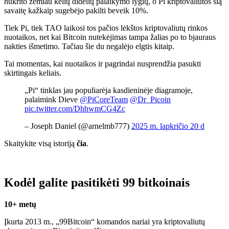
nukrito žemiau kelių didelių palaikymo lygių, o Pi kriptovaliutos šią
savaitę kažkaip sugebėjo pakilti beveik 10%.
Tiek Pi, tiek TAO laikosi tos pačios lėkštos kriptovaliutų rinkos
nuotaikos, net kai Bitcoin nutekėjimas tampa žalias po to bjauraus
nakties išmetimo. Tačiau šie du negalėjo elgtis kitaip.
Tai momentas, kai nuotaikos ir pagrindai nusprendžia pasukti
skirtingais keliais.
„Pi“ tinklas jau populiarėja kasdieninėje diagramoje,
palaimink Dieve
@PiCoreTeam
@Dr_Picoin
pic.twitter.com/DhhwmCG4Zc
– Joseph Daniel (@arnelmb777)
2025 m. lapkričio 20 d
Skaitykite visą istoriją
čia
.
Kodėl galite pasitikėti 99 bitkoinais
10+ metų
Įkurta 2013 m., „99Bitcoin“ komandos nariai yra kriptovaliutų