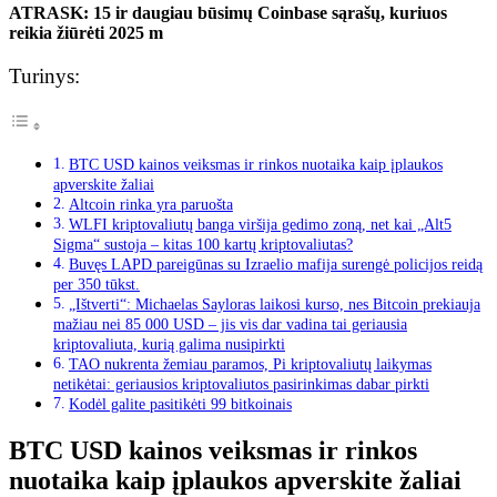
ATRASK: 15 ir daugiau būsimų Coinbase sąrašų, kuriuos
reikia žiūrėti 2025 m
Turinys:
BTC USD kainos veiksmas ir rinkos nuotaika kaip įplaukos
apverskite žaliai
Altcoin rinka yra paruošta
WLFI kriptovaliutų banga viršija gedimo zoną, net kai „Alt5
Sigma“ sustoja – kitas 100 kartų kriptovaliutas?
Buvęs LAPD pareigūnas su Izraelio mafija surengė policijos reidą
per 350 tūkst.
„Ištverti“: Michaelas Sayloras laikosi kurso, nes Bitcoin prekiauja
mažiau nei 85 000 USD – jis vis dar vadina tai geriausia
kriptovaliuta, kurią galima nusipirkti
TAO nukrenta žemiau paramos, Pi kriptovaliutų laikymas
netikėtai: geriausios kriptovaliutos pasirinkimas dabar pirkti
Kodėl galite pasitikėti 99 bitkoinais
BTC USD kainos veiksmas ir rinkos
nuotaika kaip įplaukos apverskite žaliai