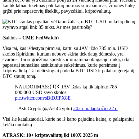
kai tik labiau tikėtinas palūkanų normos sumažinimas, žmonės linkę
grįžti prie nepastovių išteklių, pavyzdžiui, kriptovaliutų.
(šaltinis –
CME FedWatch
)
Visa tai, kas išdėstyta pirmiau, kartu su JAV iždo 785 mln. USD
skolos išpirkimu, kuriam nebuvo skirta tiek daug dėmesio, yra
svarbūs. Tai sugriežtina spredus ir nuramina obligacijų rinką, o tai
paprastai sumažina atsitiktinius sukrėtimus, kurie persimeta į
kriptovaliutą. Tai netiesiogiai padeda BTC USD ir palaiko gerėjantį
BTC srautų toną.
NAUDOJIMAS: 🇺🇸 JAV iždas ką tik atpirko 785
000 000 USD savo skolos.
pic.twitter.com/sBtDJIPX8E
– Ash Crypto (@AshCrypto)
2025 m. lapkričio 22 d
Visi šie katalizatoriai, kurie ne iš karto pajudina kainą, o palaipsniui
keičia nuotaiką.
ATRASK: 10+ kriptovaliutų iki 100X 2025 m