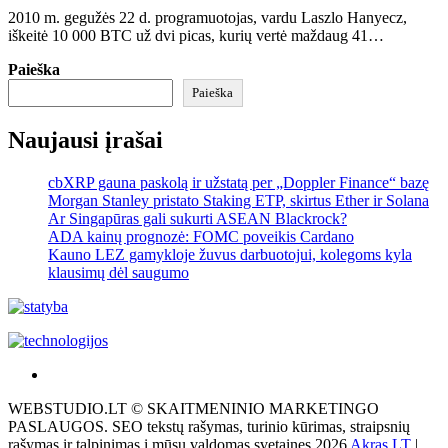
2010 m. gegužės 22 d. programuotojas, vardu Laszlo Hanyecz,
iškeitė 10 000 BTC už dvi picas, kurių vertė maždaug 41…
Paieška
Paieška
Naujausi įrašai
cbXRP gauna paskolą ir užstatą per „Doppler Finance“ bazę
Morgan Stanley pristato Staking ETP, skirtus Ether ir Solana
Ar Singapūras gali sukurti ASEAN Blackrock?
ADA kainų prognozė: FOMC poveikis Cardano
Kauno LEZ gamykloje žuvus darbuotojui, kolegoms kyla
klausimų dėl saugumo
Akras
–
WEBSTUDIO.LT © SKAITMENINIO MARKETINGO
tai
PASLAUGOS. SEO tekstų rašymas, turinio kūrimas, straipsnių
žemės
rašymas ir talpinimas į mūsų valdomas svetaines.2026
Akras.LT
|
ploto