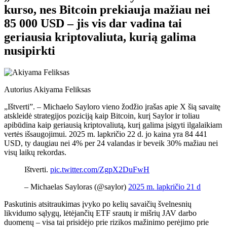
kurso, nes Bitcoin prekiauja mažiau nei
85 000 USD – jis vis dar vadina tai
geriausia kriptovaliuta, kurią galima
nusipirkti
Autorius
Akiyama Feliksas
„Ištverti”. – Michaelo Sayloro vieno žodžio įrašas apie X šią savaitę
atskleidė strategijos poziciją kaip Bitcoin, kurį Saylor ir toliau
apibūdina kaip geriausią kriptovaliutą, kurį galima įsigyti ilgalaikiam
vertės išsaugojimui. 2025 m. lapkričio 22 d. jo kaina yra 84 441
USD, ty daugiau nei 4% per 24 valandas ir beveik 30% mažiau nei
visų laikų rekordas.
Ištverti.
pic.twitter.com/ZgpX2DuFwH
– Michaelas Sayloras (@saylor)
2025 m. lapkričio 21 d
Paskutinis atsitraukimas įvyko po kelių savaičių švelnesnių
likvidumo sąlygų, lėtėjančių ETF srautų ir mišrių JAV darbo
duomenų – visa tai prisidėjo prie rizikos mažinimo perėjimo prie