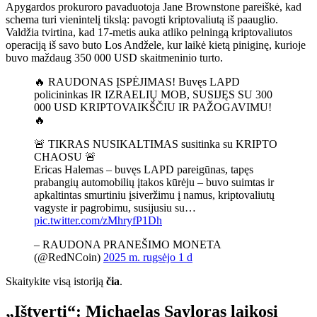
Apygardos prokuroro pavaduotoja Jane Brownstone pareiškė, kad
schema turi vienintelį tikslą: pavogti kriptovaliutą iš paauglio.
Valdžia tvirtina, kad 17-metis auka atliko pelningą kriptovaliutos
operaciją iš savo buto Los Andžele, kur laikė kietą piniginę, kurioje
buvo maždaug 350 000 USD skaitmeninio turto.
🔥 RAUDONAS ĮSPĖJIMAS! Buvęs LAPD
policininkas IR IZRAELIŲ MOB, SUSIJĘS SU 300
000 USD KRIPTOVAIKŠČIU IR PAŽOGAVIMU!
🔥
🚨 TIKRAS NUSIKALTIMAS susitinka su KRIPTO
CHAOSU 🚨
Ericas Halemas – buvęs LAPD pareigūnas, tapęs
prabangių automobilių įtakos kūrėju – buvo suimtas ir
apkaltintas smurtiniu įsiveržimu į namus, kriptovaliutų
vagyste ir pagrobimu, susijusiu su…
pic.twitter.com/zMhryfP1Dh
– RAUDONA PRANEŠIMO MONETA
(@RedNCoin)
2025 m. rugsėjo 1 d
Skaitykite visą istoriją
čia
.
„Ištverti“: Michaelas Sayloras laikosi