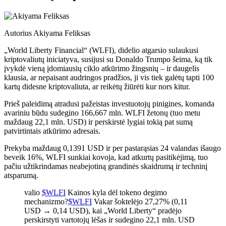
Autorius
Akiyama Feliksas
„World Liberty Financial“ (WLFI), didelio atgarsio sulaukusi
kriptovaliutų iniciatyva, susijusi su Donaldo Trumpo šeima, ką tik
įvykdė vieną įdomiausių ciklo atkūrimo žingsnių – ir daugelis
klausia, ar nepaisant audringos pradžios, ji vis tiek galėtų tapti 100
kartų didesne kriptovaliuta, ar reikėtų žiūrėti kur nors kitur.
Prieš paleidimą atradusi pažeistas investuotojų pinigines, komanda
avariniu būdu sudegino 166,667 mln. WLFI žetonų (tuo metu
maždaug 22,1 mln. USD) ir perskirstė lygiai tokią pat sumą
patvirtintais atkūrimo adresais.
Prekyba maždaug 0,1391 USD ir per pastarąsias 24 valandas išaugo
beveik 16%, WLFI sunkiai kovoja, kad atkurtų pasitikėjimą, tuo
pačiu užtikrindamas neabejotiną grandinės skaidrumą ir techninį
atsparumą.
valio
$WLFI
Kainos kyla dėl tokeno degimo
mechanizmo?
$WLFI
Vakar šoktelėjo 27,27% (0,11
USD → 0,14 USD), kai „World Liberty“ pradėjo
perskirstyti vartotojų lėšas ir sudegino 22,1 mln. USD