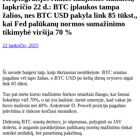
lapkričio 22 d.: BTC įplaukos tampa
žalios, nes BTC USD pakyla link 85 tūkst.,
kai Fed palūkanų normos sumažinimo
tikimybė viršija 70 %
22 lapkričio, 2025
Ši savaitė baigėsi taip, kaip tikriausiai nesitikėjote. BTC srautas
pagaliau vėl tapo žalias, o BTC USD po kelių dienų svyravo atgal
link 85 tūkst.
Tuo pat metu kurso mažinimo šnekos smarkiai išaugo, kai šansai
šoktelėjo virš 70%, o tai yra laukinė, turint omenyje, kad vakar jie
buvo mažesni nei 40%. Ankstesnė D. Powell pozicija pagaliau
įsitvirtina ir rinkose keičiasi nuotaikos.
Didesnių BTC srautų derinys, jo stiprumas, palyginti su JAV
doleriu, ir augantis pasitikėjimas palūkanų normų mažinimu rinkai
suteikė nedidelį, bet pastebimą pakėlimą.