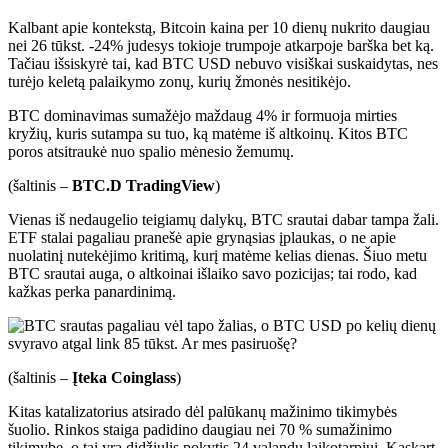
Kalbant apie kontekstą, Bitcoin kaina per 10 dienų nukrito daugiau
nei 26 tūkst. -24% judesys tokioje trumpoje atkarpoje barška bet ką.
Tačiau išsiskyrė tai, kad BTC USD nebuvo visiškai suskaidytas, nes
turėjo keletą palaikymo zonų, kurių žmonės nesitikėjo.
BTC dominavimas sumažėjo maždaug 4% ir formuoja mirties
kryžių, kuris sutampa su tuo, ką matėme iš altkoinų. Kitos BTC
poros atsitraukė nuo spalio mėnesio žemumų.
(šaltinis –
BTC.D TradingView
)
Vienas iš nedaugelio teigiamų dalykų, BTC srautai dabar tampa žali.
ETF stalai pagaliau pranešė apie grynąsias įplaukas, o ne apie
nuolatinį nutekėjimo kritimą, kurį matėme kelias dienas. Šiuo metu
BTC srautai auga, o altkoinai išlaiko savo pozicijas; tai rodo, kad
kažkas perka panardinimą.
(šaltinis –
Įteka Coinglass
)
Kitas katalizatorius atsirado dėl palūkanų mažinimo tikimybės
šuolio. Rinkos staiga padidino daugiau nei 70 % sumažinimo
tikimybę, o tai yra didžiulis pokytis 24 valandų laikotarpiui. Kaskart,