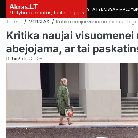
Skip
Akras.LT
STATYBOS
SAVIVALDYBI
to
Statyba, remontas, technologijos
content
Home
VERSLAS
Kritika naujai visuomenei naudingos
Kritika naujai visuomenei
abejojama, ar tai paskatins
19 birželio, 2026