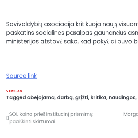
Savivaldybių asociacija kritikuoja naują visuom
paskatins socialines pašalpas gaunančius asme
ministerijos atstovė sako, kad pokyčiai buvo būt
Source link
VERSLAS
Tagged
abejojama
,
darbą
,
grįžti
,
kritika
,
naudingos
,
SOL kaina prieš institucinį priėmimą:
Morga
Navigacija
paaiškinti skirtumai
tarp
įrašų