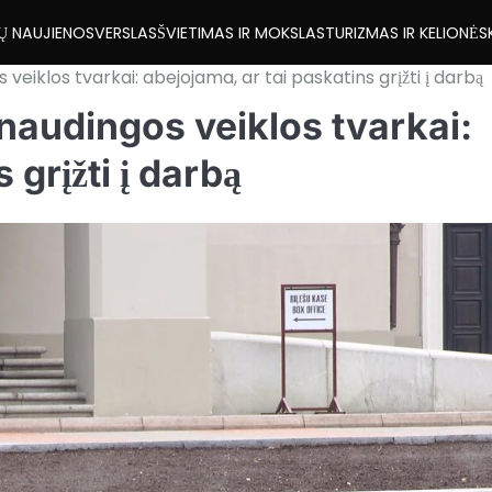
Ų NAUJIENOS
VERSLAS
ŠVIETIMAS IR MOKSLAS
TURIZMAS IR KELIONĖS
 veiklos tvarkai: abejojama, ar tai paskatins grįžti į darbą
 naudingos veiklos tvarkai:
 grįžti į darbą