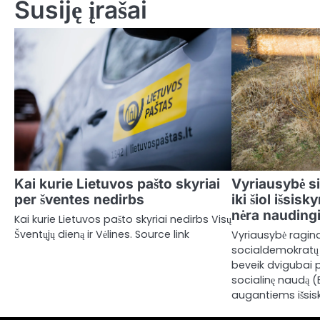
Susiję įrašai
Kai kurie Lietuvos pašto skyriai
Vyriausybė s
per šventes nedirbs
iki šiol išsis
nėra nauding
Kai kurie Lietuvos pašto skyriai nedirbs Visų
Šventųjų dieną ir Vėlines. Source link
Vyriausybė ragin
socialdemokratų 
beveik dvigubai p
socialinę naudą (
augantiems išsis