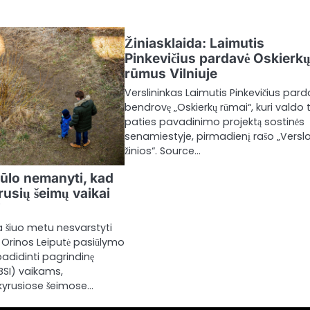
Žiniasklaida: Laimutis
Pinkevičius pardavė Oskierk
rūmus Vilniuje
Verslininkas Laimutis Pinkevičius pard
bendrovę „Oskierkų rūmai“, kuri valdo 
paties pavadinimo projektą sostinės
senamiestyje, pirmadienį rašo „Versl
žinios“. Source…
iūlo nemanyti, kad
kyrusių šeimų vaikai
i
a šiuo metu nesvarstyti
Orinos Leiputė pasiūlymo
adidinti pagrindinę
BSI) vaikams,
kyrusiose šeimose…