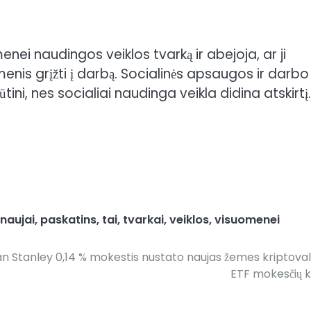
enei naudingos veiklos tvarką ir abejoja, ar ji
nis grįžti į darbą. Socialinės apsaugos ir darbo
ini, nes socialiai naudinga veikla didina atskirtį.
naujai
,
paskatins
,
tai
,
tvarkai
,
veiklos
,
visuomenei
n Stanley 0,14 % mokestis nustato naujas žemes kriptoval
ETF mokesčių 