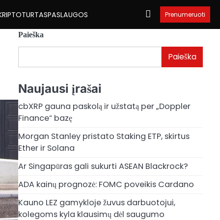
KRIPTOTURTAS
PASLAUGOS
Prenumeruoti
Paieška
Paieška
Naujausi įrašai
cbXRP gauna paskolą ir užstatą per „Doppler
Finance“ bazę
Morgan Stanley pristato Staking ETP, skirtus
Ether ir Solana
Ar Singapūras gali sukurti ASEAN Blackrock?
ADA kainų prognozė: FOMC poveikis Cardano
Kauno LEZ gamykloje žuvus darbuotojui,
kolegoms kyla klausimų dėl saugumo