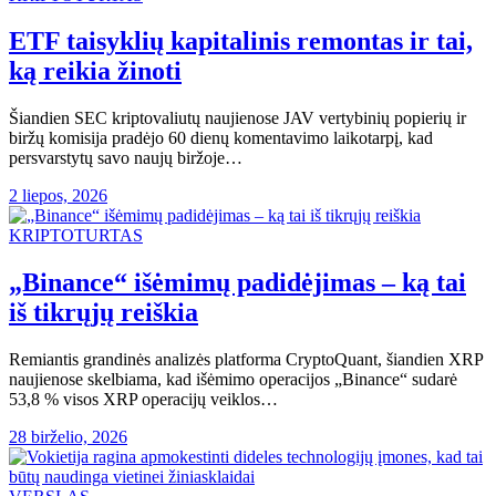
ETF taisyklių kapitalinis remontas ir tai,
ką reikia žinoti
Šiandien SEC kriptovaliutų naujienose JAV vertybinių popierių ir
biržų komisija pradėjo 60 dienų komentavimo laikotarpį, kad
persvarstytų savo naujų biržoje…
2 liepos, 2026
KRIPTOTURTAS
„Binance“ išėmimų padidėjimas – ką tai
iš tikrųjų reiškia
Remiantis grandinės analizės platforma CryptoQuant, šiandien XRP
naujienose skelbiama, kad išėmimo operacijos „Binance“ sudarė
53,8 % visos XRP operacijų veiklos…
28 birželio, 2026