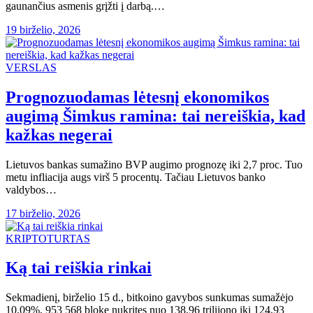
gaunančius asmenis grįžti į darbą.…
19 birželio, 2026
VERSLAS
Prognozuodamas lėtesnį ekonomikos
augimą Šimkus ramina: tai nereiškia, kad
kažkas negerai
Lietuvos bankas sumažino BVP augimo prognozę iki 2,7 proc. Tuo
metu infliacija augs virš 5 procentų. Tačiau Lietuvos banko
valdybos…
17 birželio, 2026
KRIPTOTURTAS
Ką tai reiškia rinkai
Sekmadienį, birželio 15 d., bitkoino gavybos sunkumas sumažėjo
10,09%, 953 568 bloke nukritęs nuo 138,96 trilijono iki 124,93