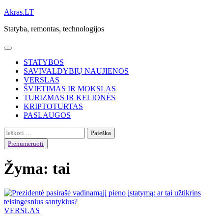
Skip
Akras.LT
to
Statyba, remontas, technologijos
content
STATYBOS
SAVIVALDYBIŲ NAUJIENOS
VERSLAS
ŠVIETIMAS IR MOKSLAS
TURIZMAS IR KELIONĖS
KRIPTOTURTAS
PASLAUGOS
Ieškoti:
Prenumeruoti
Žyma:
tai
VERSLAS