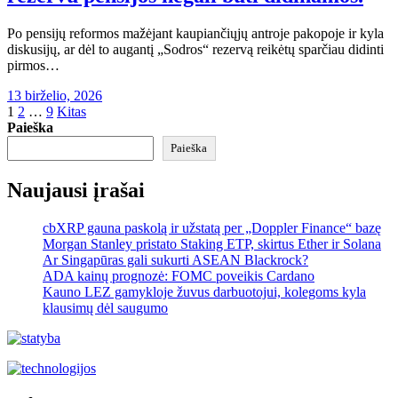
Po pensijų reformos mažėjant kaupiančiųjų antroje pakopoje ir kyla
diskusijų, ar dėl to augantį „Sodros“ rezervą reikėtų sparčiau didinti
pirmos…
13 birželio, 2026
Įrašų
1
2
…
9
Kitas
Paieška
puslapiavimas
Paieška
Naujausi įrašai
cbXRP gauna paskolą ir užstatą per „Doppler Finance“ bazę
Morgan Stanley pristato Staking ETP, skirtus Ether ir Solana
Ar Singapūras gali sukurti ASEAN Blackrock?
ADA kainų prognozė: FOMC poveikis Cardano
Kauno LEZ gamykloje žuvus darbuotojui, kolegoms kyla
klausimų dėl saugumo
Akras