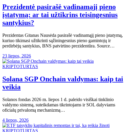
Prezidentė pasirašė vadinamąjį pieno
įstatymą: ar tai užtikrins teisingesnius
santykius?
Prezidentas Gitanas Nausėda pasirašė vadinamąjį pieno įstatymą,
kuriuo tikimasi užtikrinti sąžiningesnius pieno gamintojų ir
perdirbėjų santykius, BNS patvirtino prezidentūra. Source…
23 liepos, 2026
KRIPTOTURTAS
Solana SGP Onchain valdymas: kaip tai
veikia
Solanos fondas 2026 m. liepos 1 d. paleido visiškai tinklinio
valdymo sistemą, suteikdamas tikrintojams ir SOL dalyviams
oficialų privalomą mechanizmą…
4 liepos, 2026
KRIPTOTURTAS