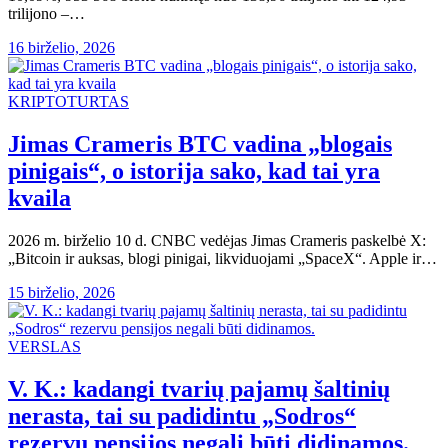
trilijono –…
16 birželio, 2026
KRIPTOTURTAS
Jimas Crameris BTC vadina „blogais
pinigais“, o istorija sako, kad tai yra
kvaila
2026 m. birželio 10 d. CNBC vedėjas Jimas Crameris paskelbė X:
„Bitcoin ir auksas, blogi pinigai, likviduojami „SpaceX“. Apple ir…
15 birželio, 2026
VERSLAS
V. K.: kadangi tvarių pajamų šaltinių
nerasta, tai su padidintu „Sodros“
rezervu pensijos negali būti didinamos.