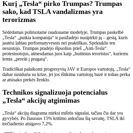
Kurį „Tesla“ pirko Trumpas? Trumpas
sako, kad TSLA vandalizmas yra
terorizmas
Sėdėdamas poliruotame raudoname modelyje, Trumpas paskelbė
„Tesla“ „puikia kompanija“ ir pasižadėjo nusipirkti ją – gestą, kuris
jautėsi labiau performatyvesnis nei praktiškas. Spektaklis ten
nesustojo. Trumpas pradėjo išpuolius prieš „Anti-Tesla“
protestuotojus, atmesdamas juos kaip „buitinius teroristus“, kuriems
lemta „pereiti į pragarą“.
Tradiciškai palaikomi progresyvių JAV ir Europos vartotojų, „Tesla“
dabar susiduria su krize, jei jos ištikima vartotojų bazė ir toliau perka
ar atsisako prekės ženklo.
Technikos signalizuoja potencialus
„Tesla“ akcijų atgimimas
„Tesla“ akcijų diagrama mirksi mišrūs signalai, tačiau čia dar yra
gyvybės. Po žiauraus 15% kritimo anksčiau šią savaitę, TSLA iki
trečiadienio atsigavo 7,2%.