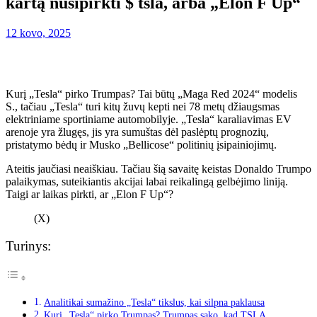
kartą nusipirkti $ tsla, arba „Elon F Up“
12 kovo, 2025
Kurį „Tesla“ pirko Trumpas? Tai būtų „Maga Red 2024“ modelis
S., tačiau „Tesla“ turi kitų žuvų kepti nei 78 metų džiaugsmas
elektriniame sportiniame automobilyje. „Tesla“ karaliavimas EV
arenoje yra žlugęs, jis yra sumuštas dėl paslėptų prognozių,
pristatymo bėdų ir Musko „Bellicose“ politinių įsipainiojimų.
Ateitis jaučiasi neaiškiau. Tačiau šią savaitę keistas Donaldo Trumpo
palaikymas, suteikiantis akcijai labai reikalingą gelbėjimo liniją.
Taigi ar laikas pirkti, ar „Elon F Up“?
(X)
Turinys:
Analitikai sumažino „Tesla“ tikslus, kai silpna paklausa
Kurį „Tesla“ pirko Trumpas? Trumpas sako, kad TSLA