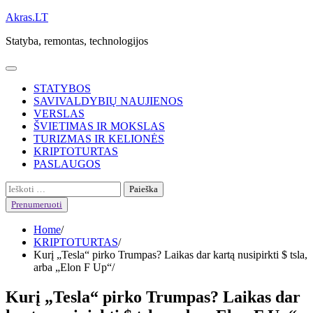
Skip
Akras.LT
to
Statyba, remontas, technologijos
content
STATYBOS
SAVIVALDYBIŲ NAUJIENOS
VERSLAS
ŠVIETIMAS IR MOKSLAS
TURIZMAS IR KELIONĖS
KRIPTOTURTAS
PASLAUGOS
Ieškoti:
Prenumeruoti
Home
KRIPTOTURTAS
Kurį „Tesla“ pirko Trumpas? Laikas dar kartą nusipirkti $ tsla,
arba „Elon F Up“
Kurį „Tesla“ pirko Trumpas? Laikas dar