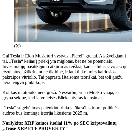
(X)
Gal Tesla ir Elon Musk turi vystytis
„Picrel“ greitai. Atsižvelgiant į
tai, „Tesla“ kelias į priekį yra miglotas, bet ne be potencialo.
Investuotojų pasitikėjimo atkūrimas reiškia, kad stabilus savo akcijų
rezultatus, užtikrinant ne tik hipe, ir laukti, kol mirs kairiosios
pakraipos vitriolio. Tai paprasta
Ištaisoma teoriškai, bet toli gražu
nėra lengva praktikoje.
Kol kas nuotrauka nėra graži. Nesvarbu, ar tai Musko vizija, ar
gryna sėkmė, kad laivo teisės išlieka atviras klausimas.
„Tesla“ sugebėjimas patenkinti rinkos lūkesčius ir orų politinės
audros bus lemtinga istorija likusiems 2025 m.
Naršykite: XRP kainos šuoliai 11% po SEC kriptovaliutų
„Tease XRP ETF PROVEKTY“