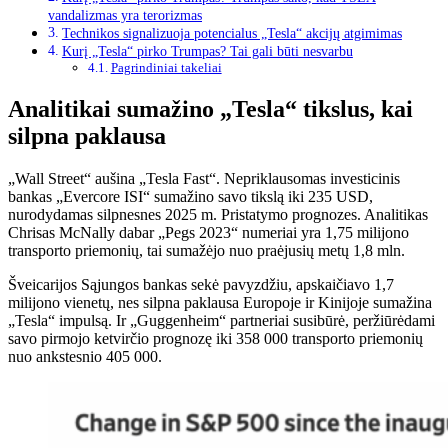
vandalizmas yra terorizmas
Technikos signalizuoja potencialus „Tesla“ akcijų atgimimas
Kurį „Tesla“ pirko Trumpas? Tai gali būti nesvarbu
Pagrindiniai takeliai
Analitikai sumažino „Tesla“ tikslus, kai
silpna paklausa
„Wall Street“ aušina „Tesla Fast“. Nepriklausomas investicinis
bankas „Evercore ISI“ sumažino savo tikslą iki 235 USD,
nurodydamas silpnesnes 2025 m. Pristatymo prognozes. Analitikas
Chrisas McNally dabar „Pegs 2023“ numeriai yra 1,75 milijono
transporto priemonių, tai sumažėjo nuo praėjusių metų 1,8 mln.
Šveicarijos Sąjungos bankas sekė pavyzdžiu, apskaičiavo 1,7
milijono vienetų, nes silpna paklausa Europoje ir Kinijoje sumažina
„Tesla“ impulsą. Ir „Guggenheim“ partneriai susibūrė, peržiūrėdami
savo pirmojo ketvirčio prognozę iki 358 000 transporto priemonių
nuo ankstesnio 405 000.