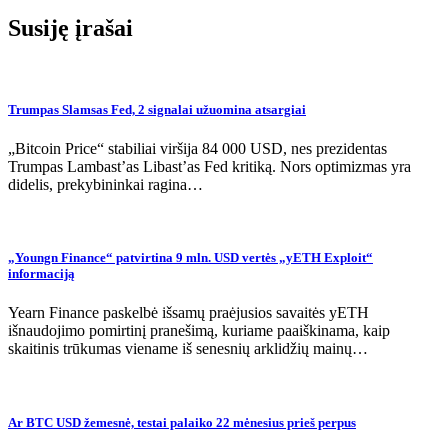
Susiję įrašai
Trumpas Slamsas Fed, 2 signalai užuomina atsargiai
„Bitcoin Price“ stabiliai viršija 84 000 USD, nes prezidentas
Trumpas Lambast’as Libast’as Fed kritiką. Nors optimizmas yra
didelis, prekybininkai ragina…
„Youngn Finance“ patvirtina 9 mln. USD vertės „yETH Exploit“
informaciją
Yearn Finance paskelbė išsamų praėjusios savaitės yETH
išnaudojimo pomirtinį pranešimą, kuriame paaiškinama, kaip
skaitinis trūkumas viename iš senesnių arklidžių mainų…
Ar BTC USD žemesnė, testai palaiko 22 mėnesius prieš perpus