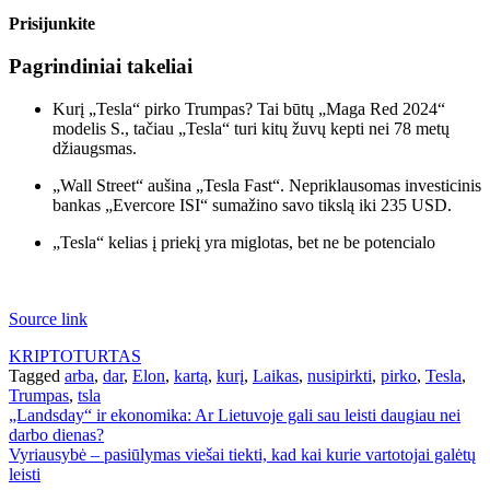
Prisijunkite
Pagrindiniai takeliai
Kurį „Tesla“ pirko Trumpas? Tai būtų „Maga Red 2024“
modelis S., tačiau „Tesla“ turi kitų žuvų kepti nei 78 metų
džiaugsmas.
„Wall Street“ aušina „Tesla Fast“. Nepriklausomas investicinis
bankas „Evercore ISI“ sumažino savo tikslą iki 235 USD.
„Tesla“ kelias į priekį yra miglotas, bet ne be potencialo
Source link
KRIPTOTURTAS
Tagged
arba
,
dar
,
Elon
,
kartą
,
kurį
,
Laikas
,
nusipirkti
,
pirko
,
Tesla
,
Trumpas
,
tsla
Navigacija
„Landsday“ ir ekonomika: Ar Lietuvoje gali sau leisti daugiau nei
darbo dienas?
tarp
Vyriausybė – pasiūlymas viešai tiekti, kad kai kurie vartotojai galėtų
įrašų
leisti