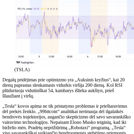
(TSLA)
Degalų pridėjimas prie optimizmo yra „Auksinis kryžius“, kai 20
dienų paprastas slenkamasis vidurkis viršija 200 dienų. Kol RSI
plūduriuoja vidutiniškai 54, kambarys išlieka aukštyn, prieš
šliaužiant į viršų.
„Tesla“ kovos apima ne tik pristatymo problemas ir prieštaravimus
dėl prekės ženklo. „99bitcoin“ analitikai nerimauja dėl ilgalaikės
bendrovės trajektorijos, augančio skepticizmo dėl savo savarankiško
vairavimo technologijos. Nepaisant Elono Musko teiginių, kad iki
birželio mėn. Pradėtų neprižiūrimą „Robotaxi“ programą, „Tesla“
viso savarankiškai veikiančio bendruomenės stebėjimo priemonės