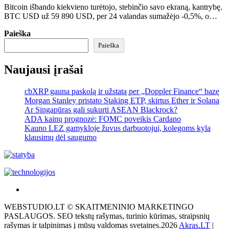
Bitcoin išbando kiekvieno turėtojo, stebinčio savo ekraną, kantrybę.
BTC USD už 59 890 USD, per 24 valandas sumažėjo -0,5%, o…
Paieška
Paieška
Naujausi įrašai
cbXRP gauna paskolą ir užstatą per „Doppler Finance“ bazę
Morgan Stanley pristato Staking ETP, skirtus Ether ir Solana
Ar Singapūras gali sukurti ASEAN Blackrock?
ADA kainų prognozė: FOMC poveikis Cardano
Kauno LEZ gamykloje žuvus darbuotojui, kolegoms kyla
klausimų dėl saugumo
Akras
–
WEBSTUDIO.LT © SKAITMENINIO MARKETINGO
tai
PASLAUGOS. SEO tekstų rašymas, turinio kūrimas, straipsnių
žemės
rašymas ir talpinimas į mūsų valdomas svetaines.2026
Akras.LT
|
ploto