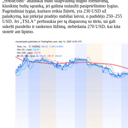
„99Bitcoins“ analitikai mato suapvalintą dugno formavimą,
klasikinę bulių sąranką, jei galima nulaužti pasipriešinimo lygius.
Pagrindiniai lygiai, kuriuos reikia žiūrėti, yra 230 USD už
palaikymą, kai pirkėjai pradėjo stabiliai laivui, o padidėjo 250–255
USD. Jei „TSLA“ perbraukia per tą diapazoną su tūriu, tai gali
sukelti puodelio ir rankenos lūžimą, stebėdama 270 USD, kai kita
stotelė ant lipimo.