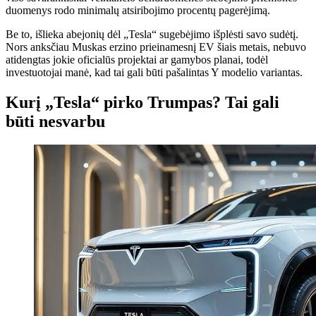
duomenys rodo minimalų atsiribojimo procentų pagerėjimą.
Be to, išlieka abejonių dėl „Tesla“ sugebėjimo išplėsti savo sudėtį.
Nors anksčiau Muskas erzino prieinamesnį EV šiais metais, nebuvo
atidengtas jokie oficialūs projektai ar gamybos planai, todėl
investuotojai manė, kad tai gali būti pašalintas Y modelio variantas.
Kurį „Tesla“ pirko Trumpas? Tai gali
būti nesvarbu