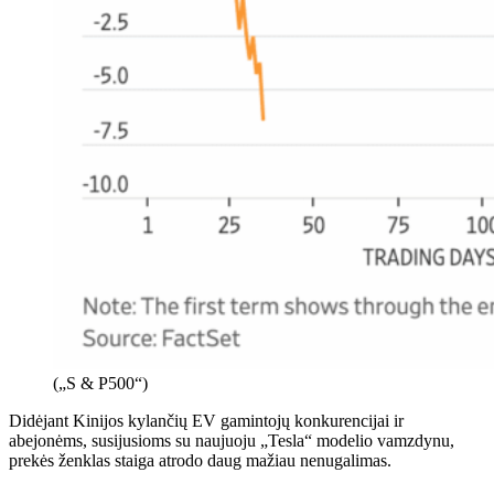
(„S & P500“)
Didėjant Kinijos kylančių EV gamintojų konkurencijai ir
abejonėms, susijusioms su naujuoju „Tesla“ modelio vamzdynu,
prekės ženklas staiga atrodo daug mažiau nenugalimas.