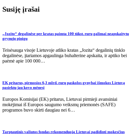
įrašų
Susiję įrašai
„Jozito“ degalinėse per kratas paimta 100 tūkst. eurų galimai neapskaitytų
grynųjų pinigų
Teisėsauga visoje Lietuvoje atliko kratas „Jozita“ degalinių tinklo
degalinėse, įtariamos apgaulinga buhalterine apskaita, ir aptiko bei
paėmė apie 100 000…
EK pritarus, pirmosios 6,3 mlrd. eurų paskolos gynybai išmokos Lietuvą
pasiektų jau kovo mėnesį
Europos Komisijai (EK) pritarus, Lietuvai pirmieji avansiniai
mokėjimai iš Europos saugumo veiksmų priemonės (SAFE)
programos buvo skirti daugiau nei 6…
Tarptautinis valiutos fondas rekomenduoja Lietuvai padidinti mokesčius