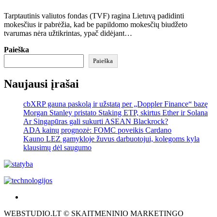
Tarptautinis valiutos fondas (TVF) ragina Lietuvą padidinti
mokesčius ir pabrėžia, kad be papildomo mokesčių biudžeto
tvarumas nėra užtikrintas, ypač didėjant…
Paieška
Paieška
Naujausi įrašai
cbXRP gauna paskolą ir užstatą per „Doppler Finance“ bazę
Morgan Stanley pristato Staking ETP, skirtus Ether ir Solana
Ar Singapūras gali sukurti ASEAN Blackrock?
ADA kainų prognozė: FOMC poveikis Cardano
Kauno LEZ gamykloje žuvus darbuotojui, kolegoms kyla
klausimų dėl saugumo
Akras
–
WEBSTUDIO.LT © SKAITMENINIO MARKETINGO
tai