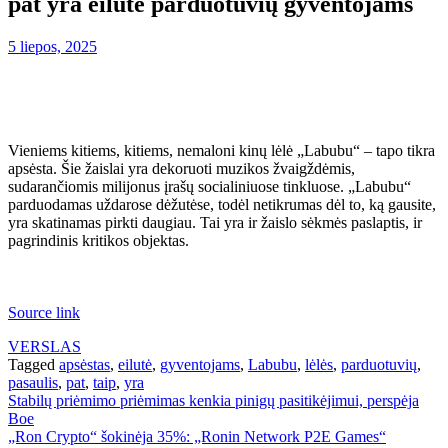
pat yra eilutė parduotuvių gyventojams
5 liepos, 2025
Vieniems kitiems, kitiems, nemaloni kinų lėlė „Labubu“ – tapo tikra
apsėsta. Šie žaislai yra dekoruoti muzikos žvaigždėmis,
sudarančiomis milijonus įrašų socialiniuose tinkluose. „Labubu“
parduodamas uždarose dėžutėse, todėl netikrumas dėl to, ką gausite,
yra skatinamas pirkti daugiau. Tai yra ir žaislo sėkmės paslaptis, ir
pagrindinis kritikos objektas.
Source link
VERSLAS
Tagged
apsėstas
,
eilutė
,
gyventojams
,
Labubu
,
lėlės
,
parduotuvių
,
pasaulis
,
pat
,
taip
,
yra
Navigacija
Stabilų priėmimo priėmimas kenkia pinigų pasitikėjimui, perspėja
Boe
tarp
„Ron Crypto“ šokinėja 35%: „Ronin Network P2E Games“