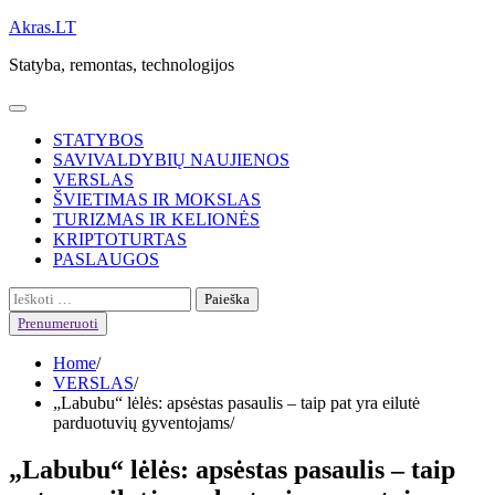
Skip
Akras.LT
to
Statyba, remontas, technologijos
content
STATYBOS
SAVIVALDYBIŲ NAUJIENOS
VERSLAS
ŠVIETIMAS IR MOKSLAS
TURIZMAS IR KELIONĖS
KRIPTOTURTAS
PASLAUGOS
Ieškoti:
Prenumeruoti
Home
VERSLAS
„Labubu“ lėlės: apsėstas pasaulis – taip pat yra eilutė
parduotuvių gyventojams
„Labubu“ lėlės: apsėstas pasaulis – taip