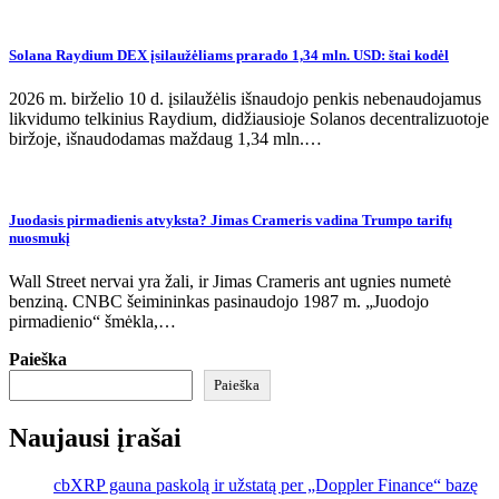
Solana Raydium DEX įsilaužėliams prarado 1,34 mln. USD: štai kodėl
2026 m. birželio 10 d. įsilaužėlis išnaudojo penkis nebenaudojamus
likvidumo telkinius Raydium, didžiausioje Solanos decentralizuotoje
biržoje, išnaudodamas maždaug 1,34 mln.…
Juodasis pirmadienis atvyksta? Jimas Crameris vadina Trumpo tarifų
nuosmukį
Wall Street nervai yra žali, ir Jimas Crameris ant ugnies numetė
benziną. CNBC šeimininkas pasinaudojo 1987 m. „Juodojo
pirmadienio“ šmėkla,…
Paieška
Paieška
Naujausi įrašai
cbXRP gauna paskolą ir užstatą per „Doppler Finance“ bazę