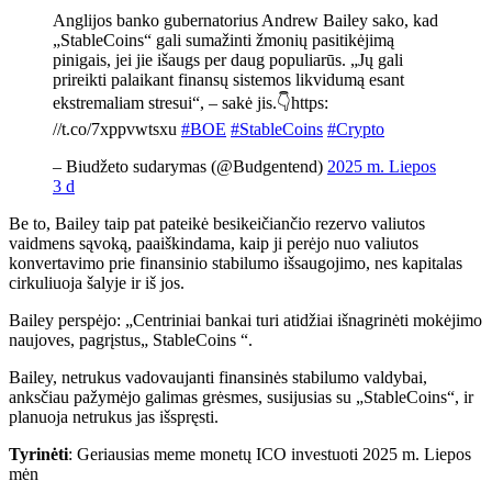
Anglijos banko gubernatorius Andrew Bailey sako, kad
„StableCoins“ gali sumažinti žmonių pasitikėjimą
pinigais, jei jie išaugs per daug populiarūs. „Jų gali
prireikti palaikant finansų sistemos likvidumą esant
ekstremaliam stresui“, – sakė jis.👇https:
//t.co/7xppvwtsxu
#BOE
#StableCoins
#Crypto
– Biudžeto sudarymas (@Budgentend)
2025 m. Liepos
3 d
Be to, Bailey taip pat pateikė besikeičiančio rezervo valiutos
vaidmens sąvoką, paaiškindama, kaip ji perėjo nuo valiutos
konvertavimo prie finansinio stabilumo išsaugojimo, nes kapitalas
cirkuliuoja šalyje ir iš jos.
Bailey perspėjo: „Centriniai bankai turi atidžiai išnagrinėti mokėjimo
naujoves, pagrįstus„ StableCoins “.
Bailey, netrukus vadovaujanti finansinės stabilumo valdybai,
anksčiau pažymėjo galimas grėsmes, susijusias su „StableCoins“, ir
planuoja netrukus jas išspręsti.
Tyrinėti
: Geriausias meme monetų ICO investuoti 2025 m. Liepos
mėn