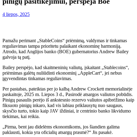
pinigų pasitikėjimui, perspėja Boe
4 liepos, 2025
Pamažu perimant „StableCoins“ priėmimą, valdymas ir tinkamas
reguliavimas tampa prioritetu palaikant ekonominę harmoniją.
Atrodo, kad Anglijos banko (BOE) gubernatorius Andrew Bailey
galvoja tą patį.
Bailey perspėjo, kad skaitmeninių valiutų, įskaitant „Stablecoins“,
priėmimas galėtų nuliūdinti ekonominį „AppleCart“, jei nebus
įgyvendintas tinkamas reguliavimas.
Per pastabas, pateiktas per jo kalbą Andrew Crockett memorialinėje
paskaitoje, 2025 m. Liepos 3 d., Pasirodė atsargos valiutos pobūdis.
Pinigų pasaulis perėjo iš ankstesnio rezervo valiutos apibrėžimo kaip
fiksuoto pinigų inkaro, kad vis labiau priklausytų nuo saugaus,
skysčio turto, tokio kaip JAV iždiniai, ir centrinio banko likvidumo
tiekimas, kai reikia.
„Pirma, bent jau didelėms ekonomikoms, jos šiandien galima
paklausti, kokia yra oficialių atsargų prasmė?“ Jis pasakė.