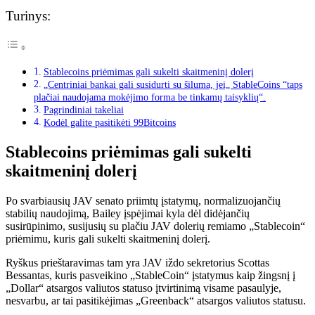
Turinys:
Stablecoins priėmimas gali sukelti skaitmeninį dolerį
„Centriniai bankai gali susidurti su šiluma, jei„ StableCoins “taps
plačiai naudojama mokėjimo forma be tinkamų taisyklių“.
Pagrindiniai takeliai
Kodėl galite pasitikėti 99Bitcoins
Stablecoins priėmimas gali sukelti
skaitmeninį dolerį
Po svarbiausių JAV senato priimtų įstatymų, normalizuojančių
stabilių naudojimą, Bailey įspėjimai kyla dėl didėjančių
susirūpinimo, susijusių su plačiu JAV dolerių remiamo „Stablecoin“
priėmimu, kuris gali sukelti skaitmeninį dolerį.
Ryškus prieštaravimas tam yra JAV iždo sekretorius Scottas
Bessantas, kuris pasveikino „StableCoin“ įstatymus kaip žingsnį į
„Dollar“ atsargos valiutos statuso įtvirtinimą visame pasaulyje,
nesvarbu, ar tai pasitikėjimas „Greenback“ atsargos valiutos statusu.