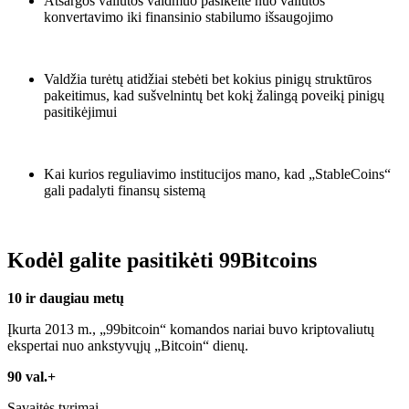
Atsargos valiutos vaidmuo pasikeitė nuo valiutos
konvertavimo iki finansinio stabilumo išsaugojimo
Valdžia turėtų atidžiai stebėti bet kokius pinigų struktūros
pakeitimus, kad sušvelnintų bet kokį žalingą poveikį pinigų
pasitikėjimui
Kai kurios reguliavimo institucijos mano, kad „StableCoins“
gali padalyti finansų sistemą
Kodėl galite pasitikėti 99Bitcoins
10 ir daugiau metų
Įkurta 2013 m., „99bitcoin“ komandos nariai buvo kriptovaliutų
ekspertai nuo ankstyvųjų „Bitcoin“ dienų.
90 val.+
Savaitės tyrimai