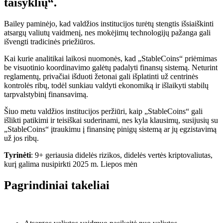
taisyklių“.
Bailey paminėjo, kad valdžios institucijos turėtų stengtis išsiaiškinti
atsargų valiutų vaidmenį, nes mokėjimų technologijų pažanga gali
išvengti tradicinės priežiūros.
Kai kurie analitikai laikosi nuomonės, kad „StableCoins“ priėmimas
be visuotinio koordinavimo galėtų padalyti finansų sistemą. Neturint
reglamentų, privačiai išduoti žetonai gali išplatinti už centrinės
kontrolės ribų, todėl sunkiau valdyti ekonomiką ir išlaikyti stabilų
tarpvalstybinį finansavimą.
Šiuo metu valdžios institucijos peržiūri, kaip „StableCoins“ gali
išlikti patikimi ir teisiškai suderinami, nes kyla klausimų, susijusių su
„StableCoins“ įtraukimu į finansinę pinigų sistemą ar jų egzistavimą
už jos ribų.
Tyrinėti
: 9+ geriausia didelės rizikos, didelės vertės kriptovaliutas,
kurį galima nusipirkti 2025 m. Liepos mėn
Pagrindiniai takeliai