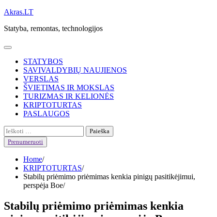
Skip
Akras.LT
to
Statyba, remontas, technologijos
content
STATYBOS
SAVIVALDYBIŲ NAUJIENOS
VERSLAS
ŠVIETIMAS IR MOKSLAS
TURIZMAS IR KELIONĖS
KRIPTOTURTAS
PASLAUGOS
Ieškoti:
Prenumeruoti
Home
KRIPTOTURTAS
Stabilų priėmimo priėmimas kenkia pinigų pasitikėjimui,
perspėja Boe
Stabilų priėmimo priėmimas kenkia