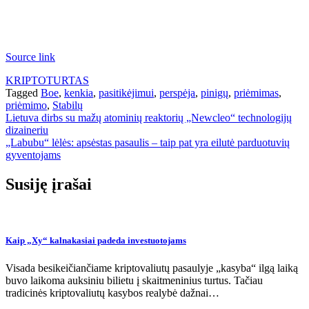
Source link
KRIPTOTURTAS
Tagged
Boe
,
kenkia
,
pasitikėjimui
,
perspėja
,
pinigų
,
priėmimas
,
priėmimo
,
Stabilų
Navigacija
Lietuva dirbs su mažų atominių reaktorių „Newcleo“ technologijų
dizaineriu
tarp
„Labubu“ lėlės: apsėstas pasaulis – taip pat yra eilutė parduotuvių
įrašų
gyventojams
Susiję įrašai
Kaip „Xy“ kalnakasiai padeda investuotojams
Visada besikeičiančiame kriptovaliutų pasaulyje „kasyba“ ilgą laiką
buvo laikoma auksiniu bilietu į skaitmeninius turtus. Tačiau
tradicinės kriptovaliutų kasybos realybė dažnai…