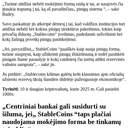
„Turime atidžiai stebėti mokėjimo formų raidą ir tai, ar naujovės čia
įtraukia trapumą į tai, ką aš pavadinčiau„ pinigų sistema “, – sakė
Bailey.
Savo paskaitoje jis atkreipė dėmesį į tai, kad valdžios institucijos turi
atidžiai stebėti bet kokius pinigų struktūros pakeitimus, tokius kaip
privačių išduotų „Stablecoins“ įvedimas, padedantis sušvelninti bet
kokį žalingą poveikį pinigų pasitikėjimui.
„Jei, pavyzdžiui,„ StableCoins “paaiškės kaip nauja pinigų forma,
turime nuspręsti, kaip užtikrinti pinigų išskirtinumą ir todėl pasitikėti
pinigais šiame pasaulyje ir kokį vaidmenį čia turėtų atlikti rezervinės
valiutos samprata“, – sakė jis.
Jis pridūrė: „Stablecoins kilimas galėtų kelti klausimus apie oficialių
užsienio rezervų tikslą šiandien didelėje pažengusioje ekonomikoje“.
Tyrinėti
: 10 ir daugiau kriptovaliutų, kurie 2025 m. Gali pasiekti
1000x
„Centriniai bankai gali susidurti su
šiluma, jei„ StableCoins “taps plačiai
naudojama mokėjimo forma be tinkamų