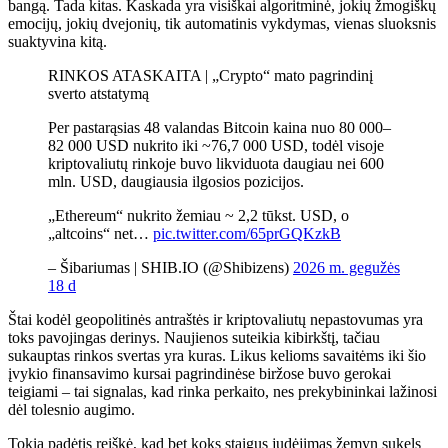
bangą. Tada kitas. Kaskada yra visiškai algoritminė, jokių žmogiškų
emocijų, jokių dvejonių, tik automatinis vykdymas, vienas sluoksnis
suaktyvina kitą.
RINKOS ATASKAITA | „Crypto“ mato pagrindinį
sverto atstatymą
Per pastarąsias 48 valandas Bitcoin kaina nuo 80 000–
82 000 USD nukrito iki ~76,7 000 USD, todėl visoje
kriptovaliutų rinkoje buvo likviduota daugiau nei 600
mln. USD, daugiausia ilgosios pozicijos.
„Ethereum“ nukrito žemiau ~ 2,2 tūkst. USD, o
„altcoins“ net…
pic.twitter.com/65prGQKzkB
– Šibariumas | SHIB.IO (@Shibizens)
2026 m. gegužės
18 d
Štai kodėl geopolitinės antraštės ir kriptovaliutų nepastovumas yra
toks pavojingas derinys. Naujienos suteikia kibirkštį, tačiau
sukauptas rinkos svertas yra kuras. Likus kelioms savaitėms iki šio
įvykio finansavimo kursai pagrindinėse biržose buvo gerokai
teigiami – tai signalas, kad rinka perkaito, nes prekybininkai lažinosi
dėl tolesnio augimo.
Tokia padėtis reiškė, kad bet koks staigus judėjimas žemyn sukels