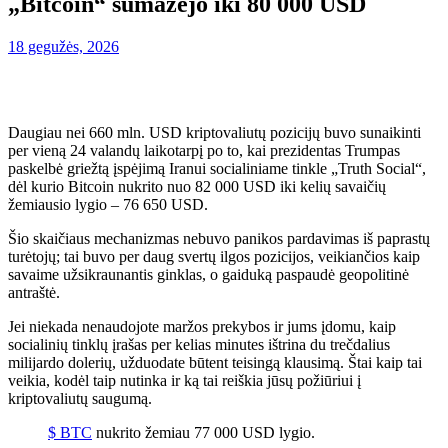
„Bitcoin“ sumažėjo iki 80 000 USD
18 gegužės, 2026
Daugiau nei 660 mln. USD kriptovaliutų pozicijų buvo sunaikinti
per vieną 24 valandų laikotarpį po to, kai prezidentas Trumpas
paskelbė griežtą įspėjimą Iranui socialiniame tinkle „Truth Social“,
dėl kurio Bitcoin nukrito nuo 82 000 USD iki kelių savaičių
žemiausio lygio – 76 650 USD.
Šio skaičiaus mechanizmas nebuvo panikos pardavimas iš paprastų
turėtojų; tai buvo per daug svertų ilgos pozicijos, veikiančios kaip
savaime užsikraunantis ginklas, o gaiduką paspaudė geopolitinė
antraštė.
Jei niekada nenaudojote maržos prekybos ir jums įdomu, kaip
socialinių tinklų įrašas per kelias minutes ištrina du trečdalius
milijardo dolerių, užduodate būtent teisingą klausimą. Štai kaip tai
veikia, kodėl taip nutinka ir ką tai reiškia jūsų požiūriui į
kriptovaliutų saugumą.
$ BTC
nukrito žemiau 77 000 USD lygio.