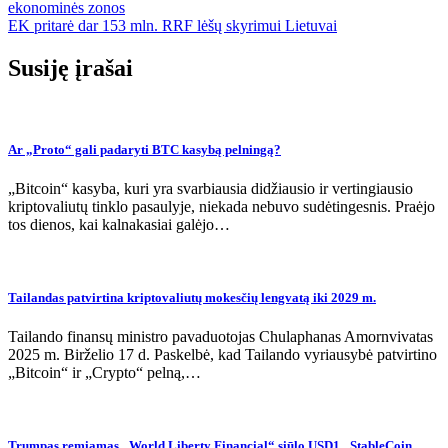
ekonominės zonos
tarp
EK pritarė dar 153 mln. RRF lėšų skyrimui Lietuvai
įrašų
Susiję įrašai
Ar „Proto“ gali padaryti BTC kasybą pelningą?
„Bitcoin“ kasyba, kuri yra svarbiausia didžiausio ir vertingiausio
kriptovaliutų tinklo pasaulyje, niekada nebuvo sudėtingesnis. Praėjo
tos dienos, kai kalnakasiai galėjo…
Tailandas patvirtina kriptovaliutų mokesčių lengvatą iki 2029 m.
Tailando finansų ministro pavaduotojas Chulaphanas Amornvivatas
2025 m. Birželio 17 d. Paskelbė, kad Tailando vyriausybė patvirtino
„Bitcoin“ ir „Crypto“ pelną,…
Trumpas remiamas „World Liberty Financial“ siūlo USD1 „StableCoin