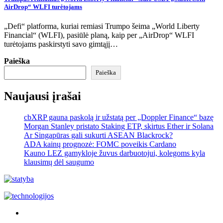
AirDrop“ WLFI turėtojams
„Defi“ platforma, kuriai remiasi Trumpo šeima „World Liberty
Financial“ (WLFI), pasiūlė planą, kaip per „AirDrop“ WLFI
turėtojams paskirstyti savo gimtąjį…
Paieška
Paieška
Naujausi įrašai
cbXRP gauna paskolą ir užstatą per „Doppler Finance“ bazę
Morgan Stanley pristato Staking ETP, skirtus Ether ir Solana
Ar Singapūras gali sukurti ASEAN Blackrock?
ADA kainų prognozė: FOMC poveikis Cardano
Kauno LEZ gamykloje žuvus darbuotojui, kolegoms kyla
klausimų dėl saugumo
Akras
–