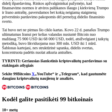
didelį išpardavimą. Rinkos apžvalgininkai pažymėjo, kad
finansavimo normos ir atviros palūkanos išaugo į kiekvieną Trumpo
ir Irano antraštę, paversdamos bet kokią neigiamą staigmeną
priverstinio pardavimo pakopomis dėl pernelyg didelio finansinio
sverto.
Tai buvo net ne pirmas šio ciklo kartas. Kovo 22 d. panašus Trumpo
ultimatumas Iranui per kelias valandas nusiuntė Bitcoin nuo
maždaug 75 900 USD iki 68 000 USD, todėl, atsižvelgiant į taikytą
metodiką, buvo likviduojama nuo 300 mln. USD iki 1 mlrd.
Šablonas kartojasi, nes struktūrinė sąranka, didelis svertas,
koncentruota padėtis nuolat atkuria antraštes.
TYRINTI: Geriausias išankstinis kriptovaliutų pardavimas su
stakingais atlygiais
Sekite 99Bitcoins
X
„YouTube“ ir „Telegram“, kad gautumėte
daugiau kriptovaliutų naujienų ir analizės.
Kodėl galite pasitikėti 99 bitkoinais
10+ metų