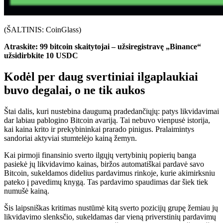
(ŠALTINIS: CoinGlass)
Atraskite: 99 bitcoin skaitytojai – užsiregistravę „Binance“
užsidirbkite 10 USDC
Kodėl per daug svertiniai ilgaplaukiai
buvo degalai, o ne tik aukos
Štai dalis, kuri nustebina daugumą pradedančiųjų: patys likvidavimai
dar labiau pablogino Bitcoin avariją. Tai nebuvo vienpusė istorija,
kai kaina krito ir prekybininkai prarado pinigus. Pralaimintys
sandoriai aktyviai stumtelėjo kainą žemyn.
Kai pirmoji finansinio sverto ilgųjų vertybinių popierių banga
pasiekė jų likvidavimo kainas, biržos automatiškai pardavė savo
Bitcoin, sukeldamos didelius pardavimus rinkoje, kurie akimirksniu
pateko į pavedimų knygą. Tas pardavimo spaudimas dar šiek tiek
numušė kainą.
Šis laipsniškas kritimas nustūmė kitą sverto pozicijų grupę žemiau jų
likvidavimo slenksčio, sukeldamas dar vieną priverstinių pardavimų