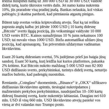
leidžia nusipirkti namą už 300 000 USD su 30 000 USD; valdote
didelį turtą, kurio tikrosios vertės dalis. Jei namo kaina nukrenta
10%, jūs praradote visą pradinį įnašą. Bankas nelaukia, kol viskas
pablogės; ji skatina parduoti, kad pirmiausia atgautų pinigus.
Būtent taip svertas veikia kriptovaliutų atveju. Štai ką tai reiškia
paprasta anglų kalba: jei įdėsite 1000 USD į 10 kartų didesnę
„Bitcoin“ sverto ilgąją poziciją, jūs veiksmingai valdysite 10 000
USD vertės BTC. Kainos sumažėjimas 10 % jums nekainuos 100
USD; tai nuvalo visus 1000 USD. Birža automatiškai uždaro jūsų
poziciją, kad apsisaugotų. Tas priverstinis uždarymas vadinamas
likvidavimu.
Esant 20 kartų didesniam svertui, 5% judėjimas prieš jus baigia jūsų
sandorį. Esant 50 kartų, kurį leidžia kai kurios platformos, pakanka
2% kritimo. Kai Bitcoin nukrito maždaug 5 000 USD nuo 82 000
USD didžiausio sverto, prekybininkai, turintys didelį svertą, neturėjo
maržos buferio, kad padengtų nuostolius.
Remiantis „Coinglass“ duomenimis, „Binance“ ir „OKX“ užfiksavo
didžiausias likvidavimo apimtis, tiesiogiai nukreipdamos į
mažmeninės prekybos prekybininkus, naudojančius 10–100 kartų
didesnį finansinį svertą, kurie nukentėjo labiausiai. Daugiau nei 610
mln. USD iš visų 660 mln. USD likvidavimo atvejų pasiekė vos
vieną ar dvi valandas nuo Trumpo posto.