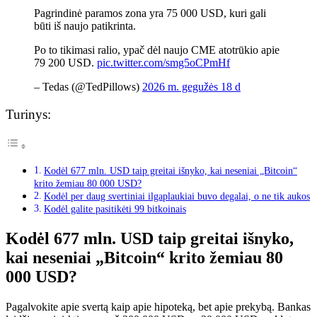
Pagrindinė paramos zona yra 75 000 USD, kuri gali
būti iš naujo patikrinta.
Po to tikimasi ralio, ypač dėl naujo CME atotrūkio apie
79 200 USD.
pic.twitter.com/smg5oCPmHf
– Tedas (@TedPillows)
2026 m. gegužės 18 d
Turinys:
Kodėl 677 mln. USD taip greitai išnyko, kai neseniai „Bitcoin“
krito žemiau 80 000 USD?
Kodėl per daug svertiniai ilgaplaukiai buvo degalai, o ne tik aukos
Kodėl galite pasitikėti 99 bitkoinais
Kodėl 677 mln. USD taip greitai išnyko,
kai neseniai „Bitcoin“ krito žemiau 80
000 USD?
Pagalvokite apie svertą kaip apie hipoteką, bet apie prekybą. Bankas