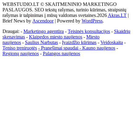
WEBSTUDIO.LT © SKAITMENINIO MARKETINGO
tai
PASLAUGOS. SEO tekstų rašymas, turinio kūrimas, straipsnių
žemės
rašymas ir talpinimas į mūsų valdomas svetaines.2026
Akras.LT
|
ploto
Brief News by
Ascendoor
| Powered by
WordPress
.
matavimo
vienetas-
Draugai: -
Marketingo agentūra
-
Teisinės konsultacijos
-
Skaidrių
Pagrindinis
skenavimas
-
Klaipedos miesto naujienos
-
Miesto
naujienos
-
Saulius Narbutas
-
Įvaizdžio kūrimas
-
Veidoskaita
-
Teniso treniruotės
- Pranešimai spaudai -
Kauno naujienos
-
Regionų naujienos
-
Palangos naujienos