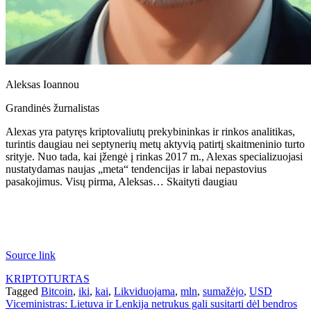
Aleksas Ioannou
Grandinės žurnalistas
Alexas yra patyręs kriptovaliutų prekybininkas ir rinkos analitikas,
turintis daugiau nei septynerių metų aktyvią patirtį skaitmeninio turto
srityje. Nuo tada, kai įžengė į rinkas 2017 m., Alexas specializuojasi
nustatydamas naujas „meta“ tendencijas ir labai nepastovius
pasakojimus. Visų pirma, Aleksas… Skaityti daugiau
Source link
KRIPTOTURTAS
Tagged
Bitcoin
,
iki
,
kai
,
Likviduojama
,
mln
,
sumažėjo
,
USD
Navigacija
Viceministras: Lietuva ir Lenkija netrukus gali susitarti dėl bendros