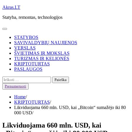
Skip
Akras.LT
to
Statyba, remontas, technologijos
content
STATYBOS
SAVIVALDYBIŲ NAUJIENOS
VERSLAS
ŠVIETIMAS IR MOKSLAS
TURIZMAS IR KELIONĖS
KRIPTOTURTAS
PASLAUGOS
Ieškoti:
Prenumeruoti
Home
KRIPTOTURTAS
Likviduojama 660 mln. USD, kai „Bitcoin“ sumažėjo iki 80
000 USD
Likviduojama 660 mln. USD, kai