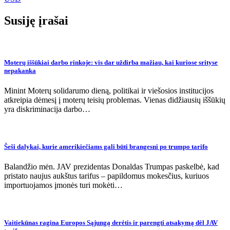
įrašų
Susiję įrašai
Moterų iššūkiai darbo rinkoje: vis dar uždirba mažiau, kai kuriose srityse
nepakanka
Minint Moterų solidarumo dieną, politikai ir viešosios institucijos
atkreipia dėmesį į moterų teisių problemas. Vienas didžiausių iššūkių
yra diskriminacija darbo…
Šeši dalykai, kurie amerikiečiams gali būti brangesni po trumpo tarifo
Balandžio mėn. JAV prezidentas Donaldas Trumpas paskelbė, kad
pristato naujus aukštus tarifus – papildomus mokesčius, kuriuos
importuojamos įmonės turi mokėti…
Vaitiekūnas ragina Europos Sąjungą derėtis ir parengti atsakymą dėl JAV