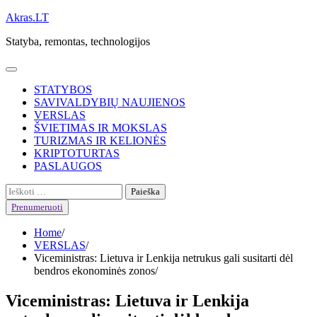
Skip
Akras.LT
to
Statyba, remontas, technologijos
content
STATYBOS
SAVIVALDYBIŲ NAUJIENOS
VERSLAS
ŠVIETIMAS IR MOKSLAS
TURIZMAS IR KELIONĖS
KRIPTOTURTAS
PASLAUGOS
Ieškoti:
Prenumeruoti
Home
VERSLAS
Viceministras: Lietuva ir Lenkija netrukus gali susitarti dėl
bendros ekonominės zonos
Viceministras: Lietuva ir Lenkija