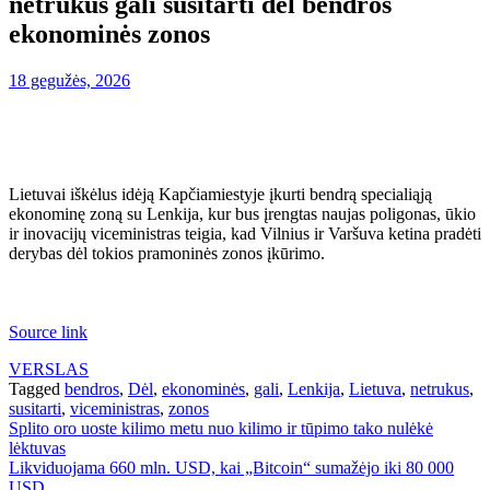
netrukus gali susitarti dėl bendros
ekonominės zonos
18 gegužės, 2026
Lietuvai iškėlus idėją Kapčiamiestyje įkurti bendrą specialiąją
ekonominę zoną su Lenkija, kur bus įrengtas naujas poligonas, ūkio
ir inovacijų viceministras teigia, kad Vilnius ir Varšuva ketina pradėti
derybas dėl tokios pramoninės zonos įkūrimo.
Source link
VERSLAS
Tagged
bendros
,
Dėl
,
ekonominės
,
gali
,
Lenkija
,
Lietuva
,
netrukus
,
susitarti
,
viceministras
,
zonos
Navigacija
Splito oro uoste kilimo metu nuo kilimo ir tūpimo tako nulėkė
lėktuvas
tarp
Likviduojama 660 mln. USD, kai „Bitcoin“ sumažėjo iki 80 000
USD