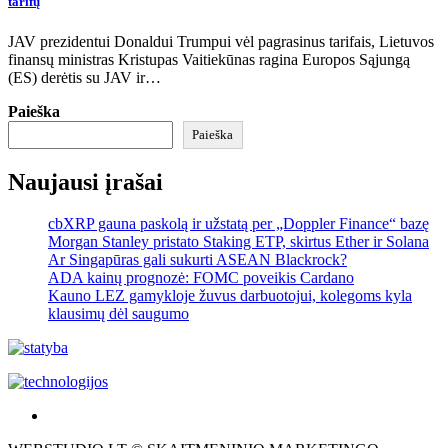
tarifų
JAV prezidentui Donaldui Trumpui vėl pagrasinus tarifais, Lietuvos
finansų ministras Kristupas Vaitiekūnas ragina Europos Sąjungą
(ES) derėtis su JAV ir…
Paieška
Paieška
Naujausi įrašai
cbXRP gauna paskolą ir užstatą per „Doppler Finance“ bazę
Morgan Stanley pristato Staking ETP, skirtus Ether ir Solana
Ar Singapūras gali sukurti ASEAN Blackrock?
ADA kainų prognozė: FOMC poveikis Cardano
Kauno LEZ gamykloje žuvus darbuotojui, kolegoms kyla
klausimų dėl saugumo
Akras
–