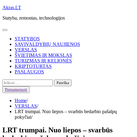
Skip
Akras.LT
to
Statyba, remontas, technologijos
content
STATYBOS
SAVIVALDYBIŲ NAUJIENOS
VERSLAS
ŠVIETIMAS IR MOKSLAS
TURIZMAS IR KELIONĖS
KRIPTOTURTAS
PASLAUGOS
Ieškoti:
Prenumeruoti
Home
VERSLAS
LRT trumpai. Nuo liepos – svarbūs bedarbio pašalpų
pokyčiai
LRT trumpai. Nuo liepos – svarbūs