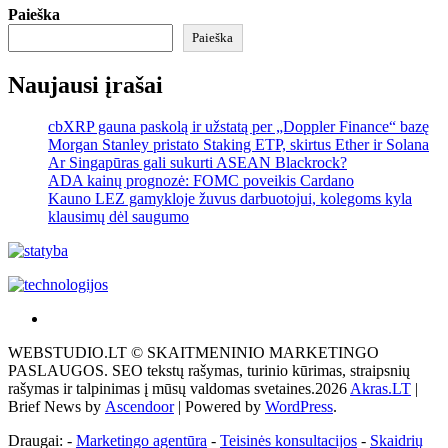
Paieška
Paieška
Naujausi įrašai
cbXRP gauna paskolą ir užstatą per „Doppler Finance“ bazę
Morgan Stanley pristato Staking ETP, skirtus Ether ir Solana
Ar Singapūras gali sukurti ASEAN Blackrock?
ADA kainų prognozė: FOMC poveikis Cardano
Kauno LEZ gamykloje žuvus darbuotojui, kolegoms kyla
klausimų dėl saugumo
Akras
–
WEBSTUDIO.LT © SKAITMENINIO MARKETINGO
tai
PASLAUGOS. SEO tekstų rašymas, turinio kūrimas, straipsnių
žemės
rašymas ir talpinimas į mūsų valdomas svetaines.2026
Akras.LT
|
ploto
Brief News by
Ascendoor
| Powered by
WordPress
.
matavimo
vienetas-
Draugai: -
Marketingo agentūra
-
Teisinės konsultacijos
-
Skaidrių
Pagrindinis