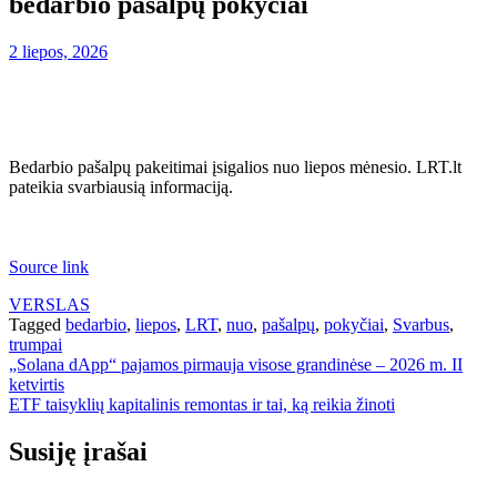
bedarbio pašalpų pokyčiai
2 liepos, 2026
Bedarbio pašalpų pakeitimai įsigalios nuo liepos mėnesio. LRT.lt
pateikia svarbiausią informaciją.
Source link
VERSLAS
Tagged
bedarbio
,
liepos
,
LRT
,
nuo
,
pašalpų
,
pokyčiai
,
Svarbus
,
trumpai
Navigacija
„Solana dApp“ pajamos pirmauja visose grandinėse – 2026 m. II
ketvirtis
tarp
ETF taisyklių kapitalinis remontas ir tai, ką reikia žinoti
įrašų
Susiję įrašai