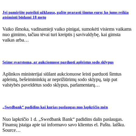
Jei pamiršite pateikti užklausą, galite prarasti šimtus eurų: ko jums reikia
atsiminti būdami 18 metų
Vaiko išmoka, vadinamieji vaiko pinigai, sumokėti visiems vaikams
nuo gimimo, tačiau tėvai turi kreiptis į savivaldybę, kai gimsta
vaikas arba…
Seime svarstoma, ar aukcionuose parduoti apleistus sodo sklypus
Aplinkos ministerijai siūlant aukcionuose leisti parduoti šimtus
apleistų, bešeimininkių ar neprižiūrimų sodo sklypų, taip pat
valstybės paveldėtus sodo sklypus, parlamentarų…
„Swedbank“ padidins kai kurias paslaugas nuo lapkričio mėn
Nuo lapkričio 1 d. „Swedbank Bank“ padidins dalis paslaugas.
Finansų įstaiga apie tai informavo savo klientus el. Paštu. laišku.
Source…