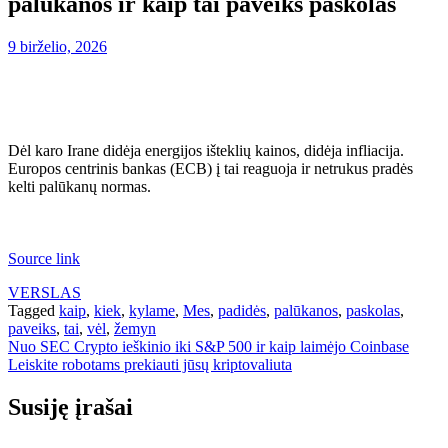
palūkanos ir kaip tai paveiks paskolas
9 birželio, 2026
Dėl karo Irane didėja energijos išteklių kainos, didėja infliacija.
Europos centrinis bankas (ECB) į tai reaguoja ir netrukus pradės
kelti palūkanų normas.
Source link
VERSLAS
Tagged
kaip
,
kiek
,
kylame
,
Mes
,
padidės
,
palūkanos
,
paskolas
,
paveiks
,
tai
,
vėl
,
žemyn
Navigacija
Nuo SEC Crypto ieškinio iki S&P 500 ir kaip laimėjo Coinbase
Leiskite robotams prekiauti jūsų kriptovaliuta
tarp
įrašų
Susiję įrašai