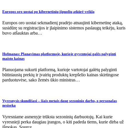
Europos oro uostai po kibernetinių išpuolių atkūrė veiklą
Europos oro uostai sekmadienį pradėjo atnaujinti kibernetinę ataką,
susidūrę su registracijos ir įlaipinimo sistemos paslaugų teikėju, kuris
buvo atšauktas arba…
Hofmanas: Planavimas platformoje, kurioje gyventojai galės palyginti
maisto kainas
Planuojama sukurti platformą, kurioje vartotojai galėtų palyginti
būtiniausių prekių ir įvairių produktų krepšelio kainas skirtingose ​​
parduotuvėse, sako žemės ūkio ministras…
Vyresnysis skundžiasi – šiais metais daug sezoninio darbo, o personalas
nesiseka
Vyresniame asmenyje trūksta sezoninių darbuotojų. Kai kurie
vyresnieji perka daugiau įrangos, o kiti padeda tiems, kurie dirba už
išmokas. Source…