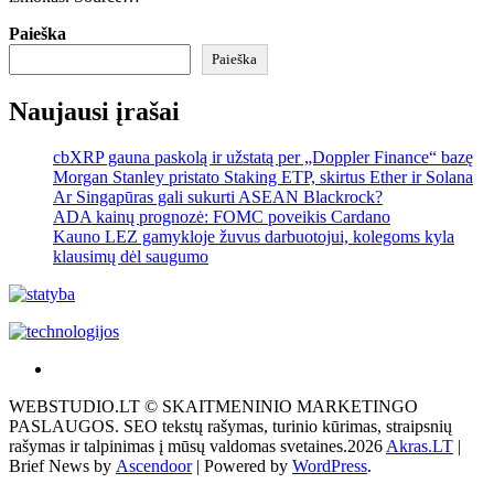
Paieška
Paieška
Naujausi įrašai
cbXRP gauna paskolą ir užstatą per „Doppler Finance“ bazę
Morgan Stanley pristato Staking ETP, skirtus Ether ir Solana
Ar Singapūras gali sukurti ASEAN Blackrock?
ADA kainų prognozė: FOMC poveikis Cardano
Kauno LEZ gamykloje žuvus darbuotojui, kolegoms kyla
klausimų dėl saugumo
Akras
–
WEBSTUDIO.LT © SKAITMENINIO MARKETINGO
tai
PASLAUGOS. SEO tekstų rašymas, turinio kūrimas, straipsnių
žemės
rašymas ir talpinimas į mūsų valdomas svetaines.2026
Akras.LT
|
ploto
Brief News by
Ascendoor
| Powered by
WordPress
.
matavimo
vienetas-