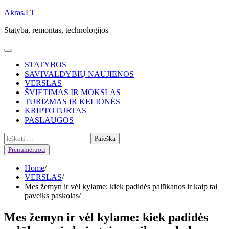
Skip
Akras.LT
to
Statyba, remontas, technologijos
content
STATYBOS
SAVIVALDYBIŲ NAUJIENOS
VERSLAS
ŠVIETIMAS IR MOKSLAS
TURIZMAS IR KELIONĖS
KRIPTOTURTAS
PASLAUGOS
Ieškoti:
Prenumeruoti
Home
VERSLAS
Mes žemyn ir vėl kylame: kiek padidės palūkanos ir kaip tai
paveiks paskolas
Mes žemyn ir vėl kylame: kiek padidės