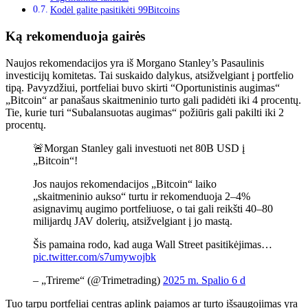
Kodėl galite pasitikėti 99Bitcoins
Ką rekomenduoja gairės
Naujos rekomendacijos yra iš Morgano
Stanley’s
Pasaulinis
investicijų komitetas. Tai suskaido dalykus, atsižvelgiant į portfelio
tipą. Pavyzdžiui, portfeliai buvo skirti
“
Oportunistinis augimas
“
„Bitcoin“ ar panašaus skaitmeninio turto gali padidėti iki 4 procentų.
Tie, kurie turi
“
Subalansuotas augimas
“
požiūris gali pakilti iki 2
procentų.
🚨Morgan Stanley gali investuoti net 80B USD į
„Bitcoin“!
Jos naujos rekomendacijos „Bitcoin“ laiko
„skaitmeninio aukso“ turtu ir rekomenduoja 2–4%
asignavimų augimo portfeliuose, o tai gali reikšti 40–80
milijardų JAV dolerių, atsižvelgiant į jo mastą.
Šis pamaina rodo, kad auga Wall Street pasitikėjimas…
pic.twitter.com/s7umywojbk
– „Trireme“ (@Trimetrading)
2025 m. Spalio 6 d
Tuo tarpu portfeliai
centras aplink
pajamos ar turto išsaugojimas yra