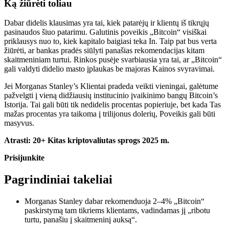
Ką žiūrėti toliau
Dabar didelis klausimas yra tai, kiek patarėjų ir klientų iš tikrųjų
pasinaudos šiuo patarimu. Galutinis poveikis „Bitcoin“ visiškai
priklausys nuo to, kiek kapitalo
baigiasi teka
In. Taip pat bus verta
žiūrėti, ar bankas pradės siūlyti panašias rekomendacijas kitam
skaitmeniniam turtui. Rinkos pusėje svarbiausia yra tai, ar „Bitcoin“
gali valdyti didelio masto įplaukas be
majoras
Kainos svyravimai.
Jei Morganas
Stanley’s
Klientai pradeda veikti vieningai, galėtume
pažvelgti į vieną didžiausių institucinio įvaikinimo bangų
Bitcoin’s
Istorija.
Tai
gali būti tik nedidelis procentas popieriuje, bet kada
Tas
mažas procentas
yra
taikoma
į trilijonus dolerių,
Poveikis gali būti
masyvus.
Atrasti:
20+ Kitas kriptovaliutas sprogs 2025 m.
Prisijunkite
Pagrindiniai takeliai
Morganas Stanley dabar rekomenduoja 2–4% „Bitcoin“
paskirstymą tam tikriems klientams, vadindamas jį „ribotu
turtu, panašiu į skaitmeninį auksą“.