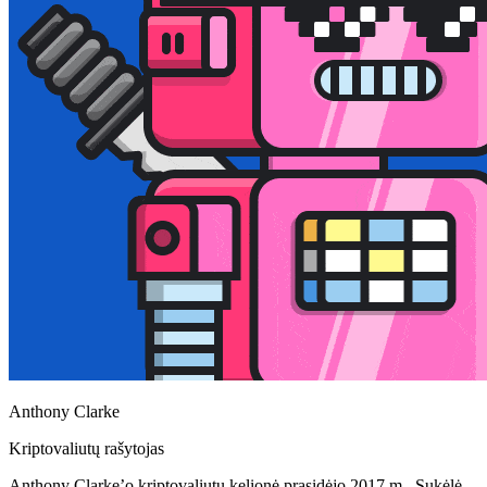
Anthony Clarke
Kriptovaliutų rašytojas
Anthony Clarke’o kriptovaliutų kelionė prasidėjo 2017 m., Sukėlė