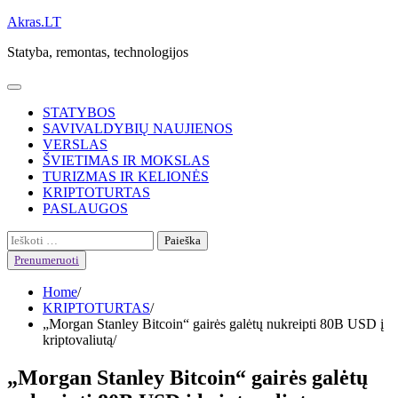
Skip
Akras.LT
to
Statyba, remontas, technologijos
content
STATYBOS
SAVIVALDYBIŲ NAUJIENOS
VERSLAS
ŠVIETIMAS IR MOKSLAS
TURIZMAS IR KELIONĖS
KRIPTOTURTAS
PASLAUGOS
Ieškoti:
Prenumeruoti
Home
KRIPTOTURTAS
„Morgan Stanley Bitcoin“ gairės galėtų nukreipti 80B USD į
kriptovaliutą
„Morgan Stanley Bitcoin“ gairės galėtų