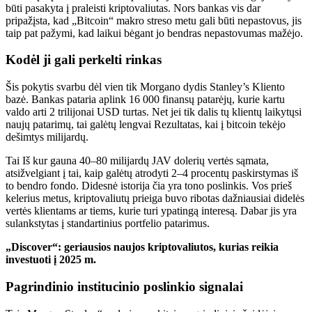
būti
pasakyta
į
praleisti
kriptovaliutas.
Nors bankas vis dar
pripažįsta, kad „Bitcoin“ makro streso metu gali būti nepastovus, jis
taip pat pažymi, kad laikui bėgant jo bendras nepastovumas mažėjo.
Kodėl ji gali perkelti rinkas
Šis pokytis
svarbu dėl
vien tik Morgano dydis
Stanley’s
Kliento
bazė.
Bankas pataria
aplink
16 000 finansų patarėjų, kurie kartu
valdo
arti
2 trilijonai USD turtas.
Net jei tik dalis tų klientų laikytųsi
naujų patarimų, tai galėtų
lengvai
Rezultatas, kai į bitcoin tekėjo
dešimtys milijardų.
Tai
Iš kur gauna 40–80 milijardų JAV dolerių vertės sąmata,
atsižvelgiant į tai, kaip galėtų atrodyti 2–4 procentų paskirstymas iš
to bendro fondo. Didesnė istorija čia yra tono poslinkis. Vos prieš
kelerius metus,
kriptovaliutų prieiga buvo
ribotas
dažniausiai
didelės
vertės klientams ar tiems, kurie turi ypatingą interesą. Dabar jis yra
sulankstytas į standartinius portfelio patarimus.
„Discover“: geriausios naujos kriptovaliutos, kurias reikia
investuoti į 2025 m.
Pagrindinio institucinio poslinkio signalai