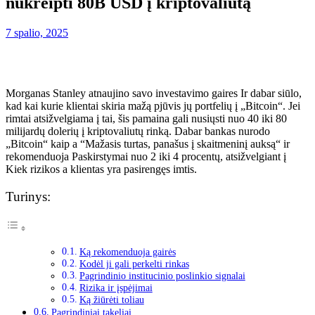
nukreipti 80B USD į kriptovaliutą
7 spalio, 2025
Morganas Stanley atnaujino savo investavimo gaires
Ir dabar
siūlo,
kad kai kurie klientai skiria mažą
pjūvis
jų portfelių į „Bitcoin“.
Jei
rimtai atsižvelgiama į tai, šis pamaina gali nusiųsti nuo 40 iki 80
milijardų dolerių į kriptovaliutų rinką.
Dabar bankas nurodo
„Bitcoin“ kaip a
“
Mažasis turtas, panašus į skaitmeninį auksą
“
ir
rekomenduoja
Paskirstymai nuo 2 iki 4 procentų, atsižvelgiant į
Kiek rizikos a
klientas
yra pasirengęs imtis
.
Turinys:
Ką rekomenduoja gairės
Kodėl ji gali perkelti rinkas
Pagrindinio institucinio poslinkio signalai
Rizika ir įspėjimai
Ką žiūrėti toliau
Pagrindiniai takeliai