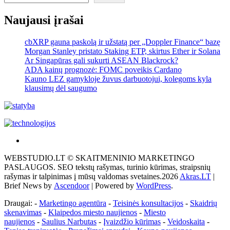
Naujausi įrašai
cbXRP gauna paskolą ir užstatą per „Doppler Finance“ bazę
Morgan Stanley pristato Staking ETP, skirtus Ether ir Solana
Ar Singapūras gali sukurti ASEAN Blackrock?
ADA kainų prognozė: FOMC poveikis Cardano
Kauno LEZ gamykloje žuvus darbuotojui, kolegoms kyla
klausimų dėl saugumo
Akras
–
WEBSTUDIO.LT © SKAITMENINIO MARKETINGO
tai
PASLAUGOS. SEO tekstų rašymas, turinio kūrimas, straipsnių
žemės
rašymas ir talpinimas į mūsų valdomas svetaines.2026
Akras.LT
|
ploto
Brief News by
Ascendoor
| Powered by
WordPress
.
matavimo
vienetas-
Draugai: -
Marketingo agentūra
-
Teisinės konsultacijos
-
Skaidrių
Pagrindinis
skenavimas
-
Klaipedos miesto naujienos
-
Miesto
naujienos
-
Saulius Narbutas
-
Įvaizdžio kūrimas
-
Veidoskaita
-