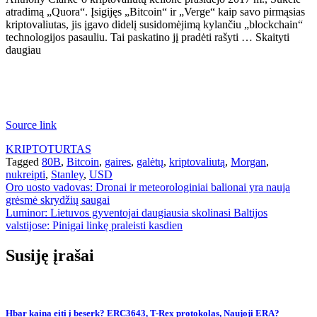
atradimą „Quora“. Įsigijęs „Bitcoin“ ir „Verge“ kaip savo pirmąsias
kriptovaliutas, jis įgavo didelį susidomėjimą kylančiu „blockchain“
technologijos pasauliu. Tai paskatino jį pradėti rašyti … Skaityti
daugiau
Source link
KRIPTOTURTAS
Tagged
80B
,
Bitcoin
,
gaires
,
galėtų
,
kriptovaliutą
,
Morgan
,
nukreipti
,
Stanley
,
USD
Navigacija
Oro uosto vadovas: Dronai ir meteorologiniai balionai yra nauja
grėsmė skrydžių saugai
tarp
Luminor: Lietuvos gyventojai daugiausia skolinasi Baltijos
įrašų
valstijose: Pinigai linkę praleisti kasdien
Susiję įrašai
Hbar kaina eiti į beserk? ERC3643, T-Rex protokolas, Naujoji ERA?