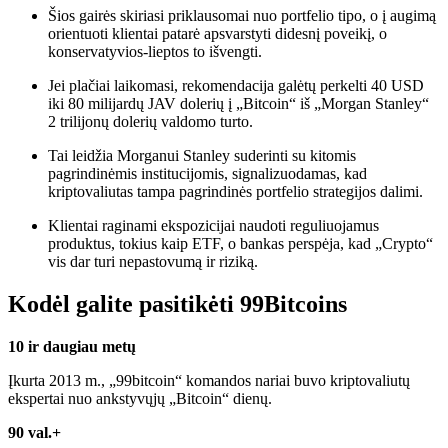
Šios gairės skiriasi priklausomai nuo portfelio tipo, o į augimą
orientuoti klientai patarė apsvarstyti didesnį poveikį, o
konservatyvios-lieptos to išvengti.
Jei plačiai laikomasi, rekomendacija galėtų perkelti 40 USD
iki 80 milijardų JAV dolerių į „Bitcoin“ iš „Morgan Stanley“
2 trilijonų dolerių valdomo turto.
Tai leidžia Morganui Stanley suderinti su kitomis
pagrindinėmis institucijomis, signalizuodamas, kad
kriptovaliutas tampa pagrindinės portfelio strategijos dalimi.
Klientai raginami ekspozicijai naudoti reguliuojamus
produktus, tokius kaip ETF, o bankas perspėja, kad „Crypto“
vis dar turi nepastovumą ir riziką.
Kodėl galite pasitikėti 99Bitcoins
10 ir daugiau metų
Įkurta 2013 m., „99bitcoin“ komandos nariai buvo kriptovaliutų
ekspertai nuo ankstyvųjų „Bitcoin“ dienų.
90 val.+