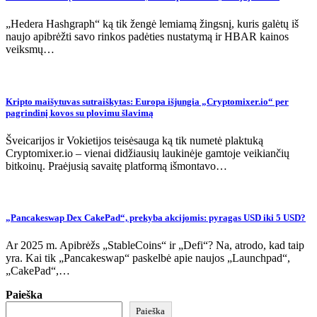
„Hedera Hashgraph“ ką tik žengė lemiamą žingsnį, kuris galėtų iš
naujo apibrėžti savo rinkos padėties nustatymą ir HBAR kainos
veiksmų…
Kripto maišytuvas sutraiškytas: Europa išjungia „Cryptomixer.io“ per
pagrindinį kovos su plovimu šlavimą
Šveicarijos ir Vokietijos teisėsauga ką tik numetė plaktuką
Cryptomixer.io – vienai didžiausių laukinėje gamtoje veikiančių
bitkoinų. Praėjusią savaitę platformą išmontavo…
„Pancakeswap Dex CakePad“, prekyba akcijomis: pyragas USD iki 5 USD?
Ar 2025 m. Apibrėžs „StableCoins“ ir „Defi“? Na, atrodo, kad taip
yra. Kai tik „Pancakeswap“ paskelbė apie naujos „Launchpad“,
„CakePad“,…
Paieška
Paieška