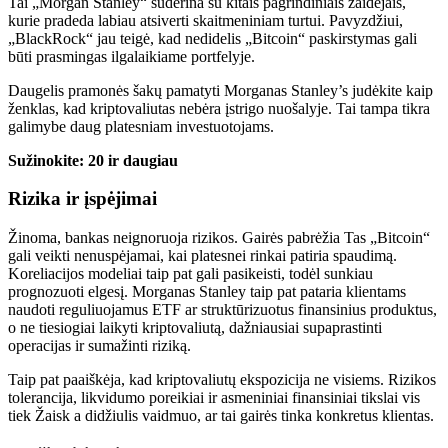
Tai
„Morgan Stanley“ suderina su kitais pagrindiniais žaidėjais,
kurie pradeda labiau atsiverti skaitmeniniam turtui. Pavyzdžiui,
„BlackRock“ jau teigė, kad nedidelis „Bitcoin“ paskirstymas gali
būti prasmingas ilgalaikiame portfelyje.
Daugelis pramonės šakų
pamatyti
Morganas
Stanley’s
judėkite kaip
ženklas, kad kriptovaliutas nebėra
įstrigo
nuošalyje.
Tai tampa tikra
galimybe daug platesniam investuotojams.
Sužinokite: 20 ir daugiau
Rizika ir įspėjimai
Žinoma, bankas neignoruoja rizikos.
Gairės
pabrėžia
Tas „Bitcoin“
gali
veikti
nenuspėjamai, kai platesnei rinkai patiria spaudimą.
Koreliacijos modeliai taip pat gali pasikeisti, todėl sunkiau
prognozuoti elgesį. Morganas Stanley taip pat pataria klientams
naudoti reguliuojamus ETF ar struktūrizuotus finansinius produktus,
o ne tiesiogiai laikyti kriptovaliutą,
dažniausiai
supaprastinti
operacijas ir sumažinti riziką.
Taip pat paaiškėja, kad kriptovaliutų ekspozicija ne visiems.
Rizikos
tolerancija, likvidumo poreikiai ir asmeniniai finansiniai tikslai
vis
tiek
Žaisk a
didžiulis
vaidmuo, ar tai gairės
tinka
konkretus klientas.