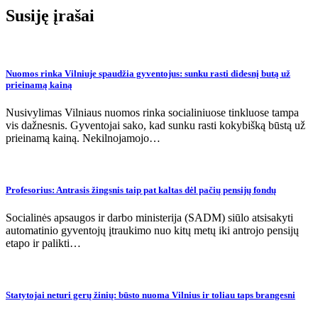
Susiję įrašai
Nuomos rinka Vilniuje spaudžia gyventojus: sunku rasti didesnį butą už
prieinamą kainą
Nusivylimas Vilniaus nuomos rinka socialiniuose tinkluose tampa
vis dažnesnis. Gyventojai sako, kad sunku rasti kokybišką būstą už
prieinamą kainą. Nekilnojamojo…
Profesorius: Antrasis žingsnis taip pat kaltas dėl pačių pensijų fondų
Socialinės apsaugos ir darbo ministerija (SADM) siūlo atsisakyti
automatinio gyventojų įtraukimo nuo kitų metų iki antrojo pensijų
etapo ir palikti…
Statytojai neturi gerų žinių: būsto nuoma Vilnius ir toliau taps brangesni