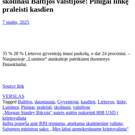
skolinasi Baltijos valstijose: Pinigai linkę
praleisti kasdien
7 spalio, 2025
35 % 28 % Lietuvos gyventojų imasi paskolų, o dar 24 procentai. –
Naujausioje „Luminor“ ataskaitoje pateikiami duomenys
žiniasklaidai.
Source link
VERSLAS
Tagged
Baltijos
,
daugiausia
,
Gyventojai
,
kasdien
,
Lietuvos
,
linkę
,
Luminor
,
Pinigai
,
praleisti
,
skolinasi
,
valstijose
Navigacija
„Morgan Stanley Bitcoin“ gairės galėtų nukreipti 80B USD į
kriptovaliutą
tarp
Indija praneša apie RBI remiamą, atsekamą skaitmeninę valiutą:
įrašų
Sąjungos ministras sako: „Mes labai apmokestiname kriptovaliutą“