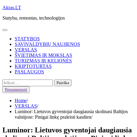
Skip
Akras.LT
to
Statyba, remontas, technologijos
content
STATYBOS
SAVIVALDYBIŲ NAUJIENOS
VERSLAS
ŠVIETIMAS IR MOKSLAS
TURIZMAS IR KELIONĖS
KRIPTOTURTAS
PASLAUGOS
Ieškoti:
Prenumeruoti
Home
VERSLAS
Luminor: Lietuvos gyventojai daugiausia skolinasi Baltijos
valstijose: Pinigai linkę praleisti kasdien
Luminor: Lietuvos gyventojai daugiausia