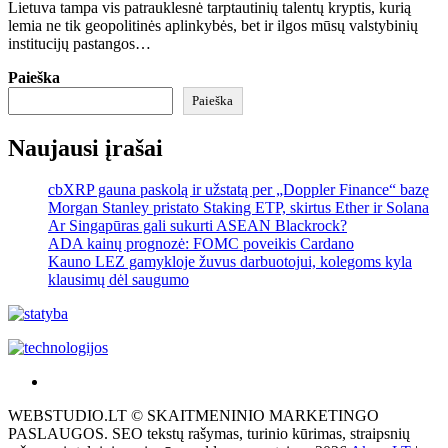
Lietuva tampa vis patrauklesnė tarptautinių talentų kryptis, kurią
lemia ne tik geopolitinės aplinkybės, bet ir ilgos mūsų valstybinių
institucijų pastangos…
Paieška
Paieška
Naujausi įrašai
cbXRP gauna paskolą ir užstatą per „Doppler Finance“ bazę
Morgan Stanley pristato Staking ETP, skirtus Ether ir Solana
Ar Singapūras gali sukurti ASEAN Blackrock?
ADA kainų prognozė: FOMC poveikis Cardano
Kauno LEZ gamykloje žuvus darbuotojui, kolegoms kyla
klausimų dėl saugumo
Akras
–
WEBSTUDIO.LT © SKAITMENINIO MARKETINGO
tai
PASLAUGOS. SEO tekstų rašymas, turinio kūrimas, straipsnių
žemės