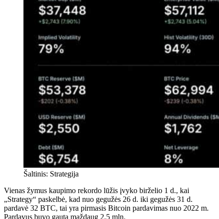
Šaltinis: Strategija
Vienas žymus kaupimo rekordo lūžis įvyko birželio 1 d., kai
„Strategy“ paskelbė, kad nuo gegužės 26 d. iki gegužės 31 d.
pardavė 32 BTC, tai yra pirmasis Bitcoin pardavimas nuo 2022 m.
Pardavus buvo gauta maždaug 2,5 mln.