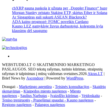
cbXRP gauna paskolą ir užstatą per „Doppler Finance“ bazę
Morgan Stanley pristato Staking ETP, skirtus Ether ir Solana
Ar Singapūras gali sukurti ASEAN Blackrock?
ADA kainų prognozė: FOMC poveikis Cardano
Kauno LEZ gamykloje žuvus darbuotojui, kolegoms kyla
klausimų dėl saugumo
Akras
–
WEBSTUDIO.LT © SKAITMENINIO MARKETINGO
tai
PASLAUGOS. SEO tekstų rašymas, turinio kūrimas, straipsnių
žemės
rašymas ir talpinimas į mūsų valdomas svetaines.2026
Akras.LT
|
ploto
Brief News by
Ascendoor
| Powered by
WordPress
.
matavimo
vienetas-
Draugai: -
Marketingo agentūra
-
Teisinės konsultacijos
-
Skaidrių
Pagrindinis
skenavimas
-
Klaipedos miesto naujienos
-
Miesto
naujienos
-
Saulius Narbutas
-
Įvaizdžio kūrimas
-
Veidoskaita
-
Teniso treniruotės
- Pranešimai spaudai -
Kauno naujienos
-
Regionų naujienos
-
Palangos naujienos