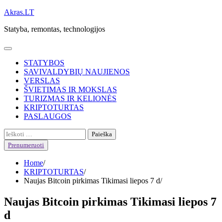
Skip
Akras.LT
to
Statyba, remontas, technologijos
content
STATYBOS
SAVIVALDYBIŲ NAUJIENOS
VERSLAS
ŠVIETIMAS IR MOKSLAS
TURIZMAS IR KELIONĖS
KRIPTOTURTAS
PASLAUGOS
Ieškoti:
Prenumeruoti
Home
KRIPTOTURTAS
Naujas Bitcoin pirkimas Tikimasi liepos 7 d
Naujas Bitcoin pirkimas Tikimasi liepos 7
d