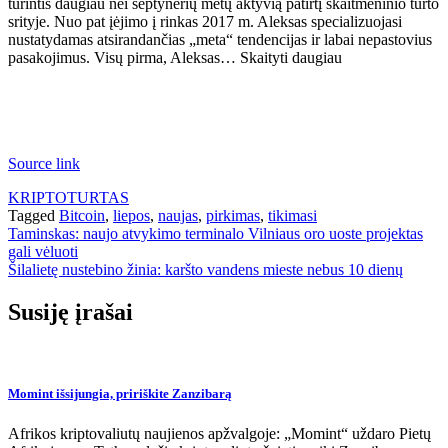
turintis daugiau nei septynerių metų aktyvią patirtį skaitmeninio turto
srityje. Nuo pat įėjimo į rinkas 2017 m. Aleksas specializuojasi
nustatydamas atsirandančias „meta“ tendencijas ir labai nepastovius
pasakojimus. Visų pirma, Aleksas… Skaityti daugiau
Source link
KRIPTOTURTAS
Tagged
Bitcoin
,
liepos
,
naujas
,
pirkimas
,
tikimasi
Navigacija
Taminskas: naujo atvykimo terminalo Vilniaus oro uoste projektas
gali vėluoti
tarp
Šilalietę nustebino žinia: karšto vandens mieste nebus 10 dienų
įrašų
Susiję įrašai
Momint išsijungia, pririškite Zanzibarą
Afrikos kriptovaliutų naujienos apžvalgoje: „Momint“ uždaro Pietų