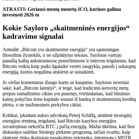
ATRASTI: Geriausi memų monetų ICO, kuriuos galima
investuoti 2026 m
Kokie Sayloro „skaitmeninės energijos“
kadravimo signalai
Antraštė „Bitcoin yra skaitmeninė energija“ yra sąmoningas
filosofinis žymeklis, o ne užpildymo tekstas. Sayloras vartojo
panašią kalbą ankstesniuose pranešimuose ir interviu teigdamas, kad
Bitcoin veikia kaip puiki ilgalaikė vertės saugykla, panaši į sukauptą
energiją, kurios negalima atskiesti ar sunaikinti.
Jo viešas komentaras išaugo kartu su kaupimu. Sayloras neseniai
sakė, kad „Bitcoin laimėjo“, ir teigė, kad tradicinis ketverių metų
perpus sumažinimo ciklas yra pasenęs, tvirtindamas, kad būsimus
kainų pokyčius lems kapitalo srautai iš bankų ir skaitmeninių kreditų
plėtra, o ne mažmeninės prekybos ciklai.
Kritikai, įskaitant aukso advokatą Peterį Schiffą, atstūmė tiesioginį
energijos rėmimą, teigdami, kad Bitcoin kasybos energijos
suvartojimas nekeičia BTC į pačią energiją. Mažai tikėtina, kad šios
diskusijos sulėtins Strategy pirkimo programą, tačiau svarbu, kaip
platesnė rinka įkainuoja pasakojimo priemoką, integruotą į MSTR