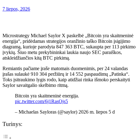
7 liepos, 2026
Microstrategy Michael Saylor X paskelbė „Bitcoin yra skaitmeninė
energija“, pridėdamas strategijos oranžinio taško Bitcoin įsigijimo
diagramą, kurioje parodyta 847 363 BTC, sukaupta per 113 pirkimo
įvykių. Šiuo metu prekybininkai laukia naujo SEC paraiškos,
atskleidžiančios kitą BTC pirkimą.
Remiantis pačiame įraše matomais duomenimis, per 24 valandas
įrašas sulaukė 910 304 peržiūrų ir 14 552 paspaudimų „Patinka“.
Toks įsitraukimo lygis rodo, kaip atidžiai rinka išmoko perskaityti
Saylor savaitgalio skelbimo ritmą.
Bitcoin yra skaitmeninė energija.
pic.twitter.com/6j1RasOjs5
– Michaelas Sayloras (@saylor) 2026 m. liepos 5 d
Turinys: