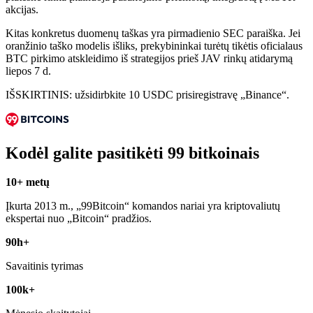
akcijas.
Kitas konkretus duomenų taškas yra pirmadienio SEC paraiška. Jei
oranžinio taško modelis išliks, prekybininkai turėtų tikėtis oficialaus
BTC pirkimo atskleidimo iš strategijos prieš JAV rinkų atidarymą
liepos 7 d.
IŠSKIRTINIS: užsidirbkite 10 USDC prisiregistravę „Binance“.
Kodėl galite pasitikėti 99 bitkoinais
10+ metų
Įkurta 2013 m., „99Bitcoin“ komandos nariai yra kriptovaliutų
ekspertai nuo „Bitcoin“ pradžios.
90h+
Savaitinis tyrimas
100k+