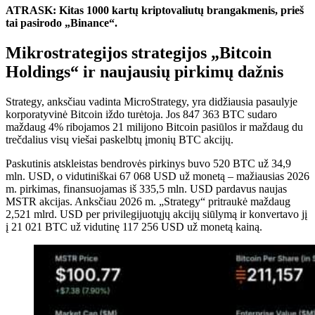
ATRASK: Kitas 1000 kartų kriptovaliutų brangakmenis, prieš
tai pasirodo „Binance“.
Mikrostrategijos strategijos „Bitcoin
Holdings“ ir naujausių pirkimų dažnis
Strategy, anksčiau vadinta MicroStrategy, yra didžiausia pasaulyje
korporatyvinė Bitcoin iždo turėtoja. Jos 847 363 BTC sudaro
maždaug 4% ribojamos 21 milijono Bitcoin pasiūlos ir maždaug du
trečdalius visų viešai paskelbtų įmonių BTC akcijų.
Paskutinis atskleistas bendrovės pirkinys buvo 520 BTC už 34,9
mln. USD, o vidutiniškai 67 068 USD už monetą – mažiausias 2026
m. pirkimas, finansuojamas iš 335,5 mln. USD pardavus naujas
MSTR akcijas. Anksčiau 2026 m. „Strategy“ pritraukė maždaug
2,521 mlrd. USD per privilegijuotųjų akcijų siūlymą ir konvertavo jį
į 21 021 BTC už vidutinę 117 256 USD už monetą kainą.