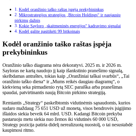
Kodėl oranžinio taško raštas įspėja prekybininkus
Mikrostrategijos strategijos „Bitcoin Holdings“ ir naujausių
pirkimų dažnis
Kokie Sayloro „skaitmeninės energijos“ kadravimo signalai
Kodėl galite pasitikėti 99 bitkoinais
Kodėl oranžinio taško raštas įspėja
prekybininkus
Oranžinio taško diagrama nėra dekoratyvi. 2025 m. ir 2026 m.
Sayloras ne kartą naudojo jį kaip išankstinio pranešimo signalą,
skelbdamas antraštes, tokias kaip „Oranžiniai taškai svarbūs“, „Tai
oranžinio taško diena“ ir „Mums reikės daugiau diagramų“, o
kiekvieną seka pirmadienio rytą SEC paraiška arba pranešimas
spaudai, patvirtinantis naują Bitcoin pirkimo strategiją.
Remiantis „Strategy“ paskelbtomis vidutinėmis sąnaudomis, kurios
sudaro maždaug 75 651 USD už monetą, visos bendrovės įsigijimo
išlaidos siekia beveik 64 mlrd. USD. Kadangi Bitcoin prekyba
pastaruoju metu siekia nuo žemos iki vidutinės 60 000 USD,
Strategy pozicija patiria didelį nerealizuotą nuostolį, o tai nesustabdė
kaupimosi ritmo.