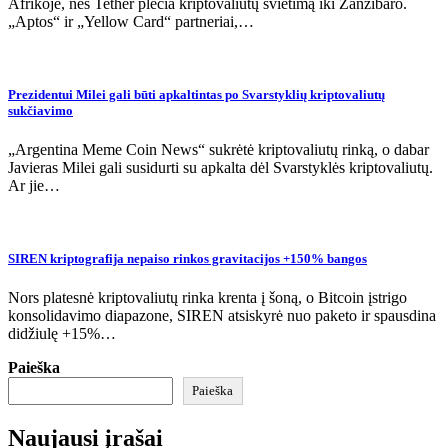
Afrikoje, nes Tether plečia kriptovaliutų švietimą iki Zanzibaro.
„Aptos“ ir „Yellow Card“ partneriai,…
Prezidentui Milei gali būti apkaltintas po Svarstyklių kriptovaliutų
sukčiavimo
„Argentina Meme Coin News“ sukrėtė kriptovaliutų rinką, o dabar
Javieras Milei gali susidurti su apkalta dėl Svarstyklės kriptovaliutų.
Ar jie…
SIREN kriptografija nepaiso rinkos gravitacijos +150% bangos
Nors platesnė kriptovaliutų rinka krenta į šoną, o Bitcoin įstrigo
konsolidavimo diapazone, SIREN atsiskyrė nuo paketo ir spausdina
didžiulę +15%…
Paieška
Paieška
Naujausi įrašai