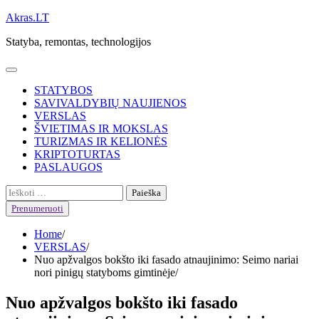
Skip
Akras.LT
to
Statyba, remontas, technologijos
content
STATYBOS
SAVIVALDYBIŲ NAUJIENOS
VERSLAS
ŠVIETIMAS IR MOKSLAS
TURIZMAS IR KELIONĖS
KRIPTOTURTAS
PASLAUGOS
Ieškoti:
Prenumeruoti
Home
VERSLAS
Nuo apžvalgos bokšto iki fasado atnaujinimo: Seimo nariai
nori pinigų statyboms gimtinėje
Nuo apžvalgos bokšto iki fasado