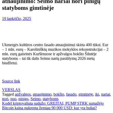
atnaujinimo: Seimo nariai nori pinigų
statyboms gimtinėje
19 lapkričio, 2025
Ukmergės kultūros centro fasado atnaujinimui skirta 400 tūkst. Eur
– 1 mln. eurų – Karoliniškių muzikos mokyklos rekonstrukcijai – 2
mln. eurų gaisrinės Kuršėnuose ir apžvalgos bokšto Šilutėje
statyboms – tai tik dalis Seimo narių pasiūlymų 2026 metų
biudžetui.
Source link
VERSLAS
Tagged
apžvalgos
,
atnaujinimo
,
bokšto
,
fasado
,
gimtinėje
,
iki
,
nariai
,
nori
,
nuo
,
pinigų
,
Seimo
,
statyboms
Navigacija
Kodėl kriptovaliuta sudužo: GREITAI, PUMP STRK sumažėjo
Bitcoin kaina nukrenta žemiau 90 000 USD: kur yra buliai?
tarp