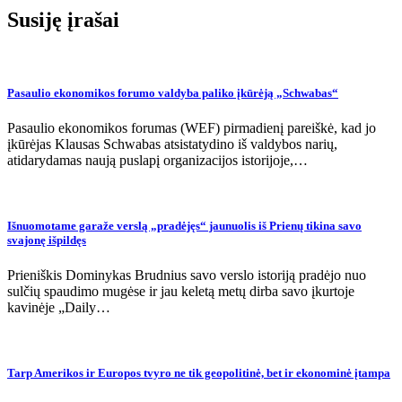
įrašų
Susiję įrašai
Pasaulio ekonomikos forumo valdyba paliko įkūrėją „Schwabas“
Pasaulio ekonomikos forumas (WEF) pirmadienį pareiškė, kad jo
įkūrėjas Klausas Schwabas atsistatydino iš valdybos narių,
atidarydamas naują puslapį organizacijos istorijoje,…
Išnuomotame garaže verslą „pradėjęs“ jaunuolis iš Prienų tikina savo
svajonę išpildęs
Prieniškis Dominykas Brudnius savo verslo istoriją pradėjo nuo
sulčių spaudimo mugėse ir jau keletą metų dirba savo įkurtoje
kavinėje „Daily…
Tarp Amerikos ir Europos tvyro ne tik geopolitinė, bet ir ekonominė įtampa