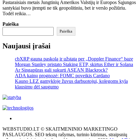
Pastaraisiais metais Jungtinių Amerikos Valstijų ir Europos Sąjungos
santykiai buvo įtempti ne tik geopolitiniu, bet ir verslo požiūriu.
Todėl reikia…
Paieška
Paieška
Naujausi įrašai
cbXRP gauna paskolą ir užstatą per „Doppler Finance“ bazę
Morgan Stanley pristato Staking ETP, skirtus Ether ir Solana
Ar Singapūras gali sukurti ASEAN Blackrock?
ADA kainų prognozė: FOMC poveikis Cardano
Kauno LEZ gamykloje žuvus darbuotojui, kolegoms kyla
klausimų dėl saugumo
Akras
–
WEBSTUDIO.LT © SKAITMENINIO MARKETINGO
tai
PASLAUGOS. SEO tekstų rašymas, turinio kūrimas, straipsnių
žemės