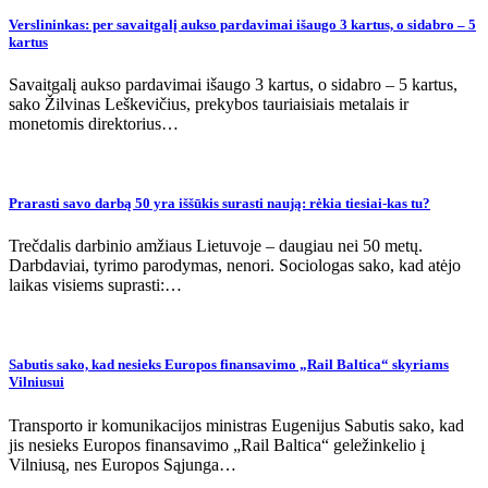
Verslininkas: per savaitgalį aukso pardavimai išaugo 3 kartus, o sidabro – 5
kartus
Savaitgalį aukso pardavimai išaugo 3 kartus, o sidabro – 5 kartus,
sako Žilvinas Leškevičius, prekybos tauriaisiais metalais ir
monetomis direktorius…
Prarasti savo darbą 50 yra iššūkis surasti naują: rėkia tiesiai-kas tu?
Trečdalis darbinio amžiaus Lietuvoje – daugiau nei 50 metų.
Darbdaviai, tyrimo parodymas, nenori. Sociologas sako, kad atėjo
laikas visiems suprasti:…
Sabutis sako, kad nesieks Europos finansavimo „Rail Baltica“ skyriams
Vilniusui
Transporto ir komunikacijos ministras Eugenijus Sabutis sako, kad
jis nesieks Europos finansavimo „Rail Baltica“ geležinkelio į
Vilniusą, nes Europos Sąjunga…