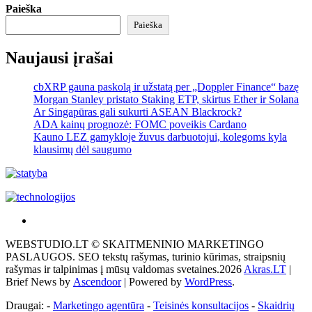
Paieška
Paieška
Naujausi įrašai
cbXRP gauna paskolą ir užstatą per „Doppler Finance“ bazę
Morgan Stanley pristato Staking ETP, skirtus Ether ir Solana
Ar Singapūras gali sukurti ASEAN Blackrock?
ADA kainų prognozė: FOMC poveikis Cardano
Kauno LEZ gamykloje žuvus darbuotojui, kolegoms kyla
klausimų dėl saugumo
Akras
–
WEBSTUDIO.LT © SKAITMENINIO MARKETINGO
tai
PASLAUGOS. SEO tekstų rašymas, turinio kūrimas, straipsnių
žemės
rašymas ir talpinimas į mūsų valdomas svetaines.2026
Akras.LT
|
ploto
Brief News by
Ascendoor
| Powered by
WordPress
.
matavimo
vienetas-
Draugai: -
Marketingo agentūra
-
Teisinės konsultacijos
-
Skaidrių
Pagrindinis