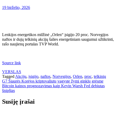
19 birželio, 2026
Lenkijos energetikos milžinė „Orlen“ įsigijo 20 proc. Norvegijos
naftos ir dujų telkinių akcijų šalies energetiniam saugumui užtikrinti,
rašo naujienų portalas TVP World.
Source link
VERSLAS
Tagged
Akcijų
,
įsigijo
,
naftos
,
Norvegijos
,
Orlen
,
proc
,
telkinių
Navigacija
G7 Šiaurės Korėjos kriptovaliutų vagystę žymi ginklų grėsme
Bitcoin kainos prognozavimas kaip Kevin Warsh Fed debiutas
tarp
šnipštas
įrašų
Susiję įrašai