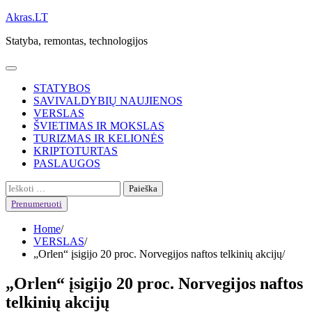
Skip
Akras.LT
to
Statyba, remontas, technologijos
content
STATYBOS
SAVIVALDYBIŲ NAUJIENOS
VERSLAS
ŠVIETIMAS IR MOKSLAS
TURIZMAS IR KELIONĖS
KRIPTOTURTAS
PASLAUGOS
Ieškoti:
Prenumeruoti
Home
VERSLAS
„Orlen“ įsigijo 20 proc. Norvegijos naftos telkinių akcijų
„Orlen“ įsigijo 20 proc. Norvegijos naftos
telkinių akcijų