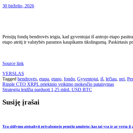
30 birželio, 2026
Pensijų fondų bendrovės teigia, kad gyventojai iš antrojo etapo pasitra
etapo ateitį ir valstybės paramos kaupikams tikslingumą. Paskirtasis 
Source link
VERSLAS
Tagged
bendrovės
,
etapą
,
etapo
,
fondų
,
Gyventojai
,
iš
,
lėčiau
,
nei
,
Pen
Navigacija
Ripple CTO XRPL priekinio veikimo mokesčio pataisymas
Strategija leidžia parduoti 1,25 mlrd. USD BTC
tarp
įrašų
Susiję įrašai
Yra siūlymų atsisakyti privalomojo pensijų anuiteto: kas tai yra ir ar verta jį 