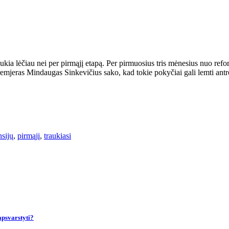
ukia lėčiau nei per pirmąjį etapą. Per pirmuosius tris mėnesius nuo refo
premjeras Mindaugas Sinkevičius sako, kad tokie pokyčiai gali lemti ant
sijų
,
pirmąjį
,
traukiasi
apsvarstyti?