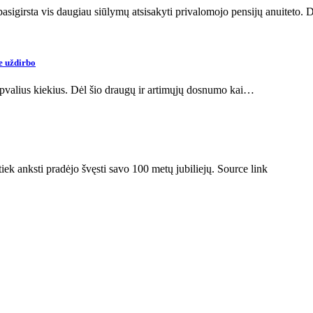
asigirsta vis daugiau siūlymų atsisakyti privalomojo pensijų anuiteto.
ie uždirbo
 apvalius kiekius. Dėl šio draugų ir artimųjų dosnumo kai…
iek anksti pradėjo švęsti savo 100 metų jubiliejų. Source link