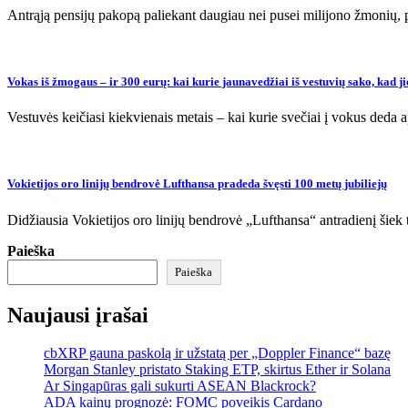
Antrąją pensijų pakopą paliekant daugiau nei pusei milijono žmonių, p
Vokas iš žmogaus – ir 300 eurų: kai kurie jaunavedžiai iš vestuvių sako, kad j
Vestuvės keičiasi kiekvienais metais – kai kurie svečiai į vokus deda
Vokietijos oro linijų bendrovė Lufthansa pradeda švęsti 100 metų jubiliejų
Didžiausia Vokietijos oro linijų bendrovė „Lufthansa“ antradienį šiek t
Paieška
Paieška
Naujausi įrašai
cbXRP gauna paskolą ir užstatą per „Doppler Finance“ bazę
Morgan Stanley pristato Staking ETP, skirtus Ether ir Solana
Ar Singapūras gali sukurti ASEAN Blackrock?
ADA kainų prognozė: FOMC poveikis Cardano