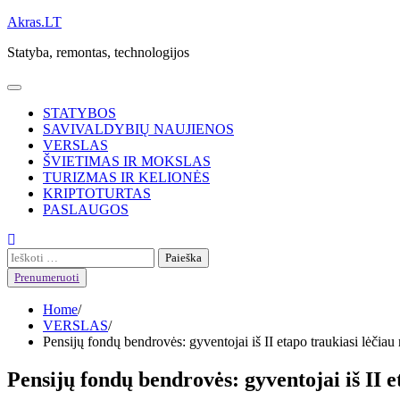
Skip
Akras.LT
to
Statyba, remontas, technologijos
content
STATYBOS
SAVIVALDYBIŲ NAUJIENOS
VERSLAS
ŠVIETIMAS IR MOKSLAS
TURIZMAS IR KELIONĖS
KRIPTOTURTAS
PASLAUGOS
Ieškoti:
Prenumeruoti
Home
VERSLAS
Pensijų fondų bendrovės: gyventojai iš II etapo traukiasi lėčiau 
Pensijų fondų bendrovės: gyventojai iš II e