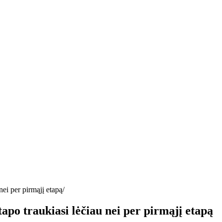
nei per pirmąjį etapą
tapo traukiasi lėčiau nei per pirmąjį etapą