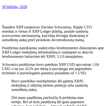
30 birželio, 2026
Šiandien XRP naujienose Davidas Schwartzas, Ripple CTO
emeritas ir vienas iš XRP Ledger įkūrėjų, pasiūlė sandorių
rezervavimo mechanizmą, kad būtų išvengta išankstinių ir
sumuštinių atakų prieš protokolo decentralizuotą mainą.
Pasiūlymas pateikiamas suaktyvėjus bendruomenės diskusijoms apie
XRP Ledger mokėjimų infrastruktūrą ir sutampant su aktyviu
bendruomenės balsavimu dėl XRPL 3.2.0 atnaujinimo.
Schwartzo pasiūlymas buvo pateiktas XRP USD apyvartoje 1,04
USD, o tai yra -0,2% per dieną ir pavojingai arti pagrindinės
techninės ir psichologinės paramos praradimo už 1 USD.
Buvo pareikštas susirūpinimas dėl galimų XRPL
mokėjimų ir siūlymų kirtimo priekyje arba sandorių
sumuštinių atakų.
Dėl mano paaiškintų priežasčių ši problema man
nerūpi. Bet aš turiu pasiūlymą dėl gana paprastos