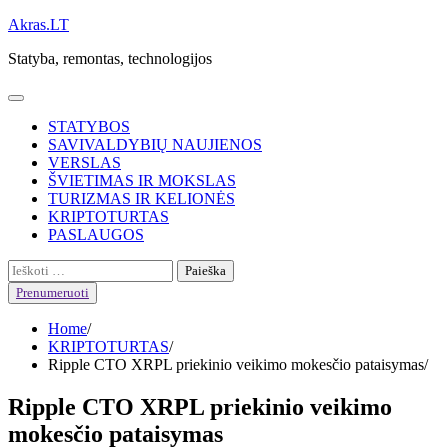
Skip
Akras.LT
to
Statyba, remontas, technologijos
content
STATYBOS
SAVIVALDYBIŲ NAUJIENOS
VERSLAS
ŠVIETIMAS IR MOKSLAS
TURIZMAS IR KELIONĖS
KRIPTOTURTAS
PASLAUGOS
Ieškoti:
Prenumeruoti
Home
KRIPTOTURTAS
Ripple CTO XRPL priekinio veikimo mokesčio pataisymas
Ripple CTO XRPL priekinio veikimo
mokesčio pataisymas