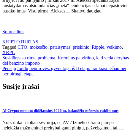
srityje. Nuo pat įėjimo į rinkas 2017 m. Aleksas specializuojasi
nustatydamas atsirandančias „meta“ tendencijas ir labai nepastovius
pasakojimus. Visų pirma, Aleksas… Skaityti daugiau
Source link
KRIPTOTURTAS
Tagged
CTO
,
mokesčio
,
pataisymas
,
priekinio
,
Ripple
,
veikimo
,
XRPL
Navigacija
Susidūręs su rimta problema, Kremlius patvirtino, kad veda derybas
dėl benzino importo
tarp
Pensijų fondų bendrovės: gyventojai iš II etapo traukiasi lėčiau nei
įrašų
per pirmąjį etapą
Susiję įrašai
AI Crypto numato didžiausius 2026 m. balandžio mėnesio vaidinimus
Nors rinka ir toliau svyruoja, o JAV / Izraelio / Irano įtampa
neleidžia mažmeninei prekybai gauti pinigų, pažvelgsime į tai,…