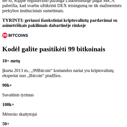
Be to, Ripple reguliavimo pažanga Liuksemburge pagal MiCA
pabrėžia, kad svarbu užtikrinti DEX teisingumą ne tik mažmeninės
prekybos instituciniais sumetimais.
TYRINTI: geriausi išankstiniai kriptovaliutų pardavimai su
asimetriškais pakilimais dabartinėje rinkoje
Kodėl galite pasitikėti 99 bitkoinais
10+ metų
Įkurta 2013 m., „99Bitcoin“ komandos nariai yra kriptovaliutų
ekspertai nuo „Bitcoin“ pradžios.
90h+
Savaitinis tyrimas
100k+
Mėnesio skaitytojai
50+