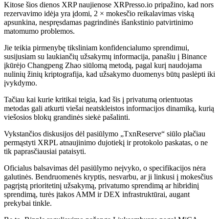
Kitose šios dienos XRP naujienose XRPresso.io pripažino, kad nors
rezervavimo idėja yra įdomi, 2 × mokesčio reikalavimas viską
apsunkina, nespręsdamas pagrindinės išankstinio patvirtinimo
matomumo problemos.
Jie teikia pirmenybę tiksliniam konfidencialumo sprendimui,
susijusiam su laukiančių užsakymų informacija, panašiu į Binance
įkūrėjo Changpeng Zhao siūlomą metodą, pagal kurį naudojama
nulinių žinių kriptografija, kad užsakymo duomenys būtų paslėpti iki
įvykdymo.
Tačiau kai kurie kritikai teigia, kad šis į privatumą orientuotas
metodas gali atkurti viešai neatskleistos informacijos dinamiką, kurią
viešosios blokų grandinės siekė pašalinti.
Vykstančios diskusijos dėl pasiūlymo „TxnReserve“ siūlo plačiau
permąstyti XRPL atnaujinimo dujotiekį ir protokolo paskatas, o ne
tik paprasčiausiai pataisyti.
Oficialus balsavimas dėl pasiūlymo neįvyko, o specifikacijos nėra
galutinės. Bendruomenės kryptis, nesvarbu, ar ji linkusi į mokesčius
pagrįstą prioritetinį užsakymą, privatumo sprendimą ar hibridinį
sprendimą, turės įtakos AMM ir DEX infrastruktūrai, augant
prekybai tinkle.