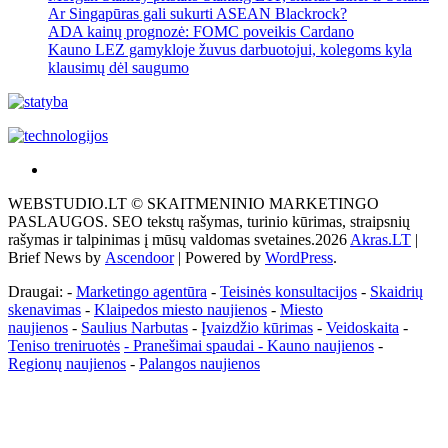
Ar Singapūras gali sukurti ASEAN Blackrock?
ADA kainų prognozė: FOMC poveikis Cardano
Kauno LEZ gamykloje žuvus darbuotojui, kolegoms kyla
klausimų dėl saugumo
Akras
–
WEBSTUDIO.LT © SKAITMENINIO MARKETINGO
tai
PASLAUGOS. SEO tekstų rašymas, turinio kūrimas, straipsnių
žemės
rašymas ir talpinimas į mūsų valdomas svetaines.2026
Akras.LT
|
ploto
Brief News by
Ascendoor
| Powered by
WordPress
.
matavimo
vienetas-
Draugai: -
Marketingo agentūra
-
Teisinės konsultacijos
-
Skaidrių
Pagrindinis
skenavimas
-
Klaipedos miesto naujienos
-
Miesto
naujienos
-
Saulius Narbutas
-
Įvaizdžio kūrimas
-
Veidoskaita
-
Teniso treniruotės
- Pranešimai spaudai -
Kauno naujienos
-
Regionų naujienos
-
Palangos naujienos