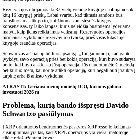
Rezervacijos ribojamos iki 32 vietų vienoje knygoje ir ribojamos iki
kitų 16 knygų į priekį. Labai svarbu, kad tikrasis sandoris bus
transliuojamas tik po to, kai žinomas ankstesnės knygos
konsensusas, ty laiko langas, kuris neleidžia būsimiems lyderiams
matyti, kaip jiems reikia imtis veiksmų. Rezervuotos operacijos
pirmiausia vykdomos rezervavimo tvarka, prieš visas kitas toje
knygoje esančias operacijas.
Schwartzas aiškiai apibūdino apsaugą: „Tai garantuoja, kad galite
įvykdyti savo operaciją prieš bet kokią operaciją, kuri buvo sudaryta
po to, kai buvo atskleista jūsų operacija. Jūs naudotumėte šį metodą
bet kuriuo metu, kai norite atlikti operaciją, kuri negali būti įtraukta į
tarpinę arba iš anksto vykdoma.
ATRASTI: Geriausi memų monetų ICO, kuriuos galima
investuoti 2026 m
Problema, kurią bando išspręsti Davido
Schwartzo pasiūlymas
Į XRP orientuotos bendruomenės paskyros XRPresso.io keliamas
susirūpinimas yra tas, kad XRPL operacijos yra viešai matomoje
eilėje prieš uždarant knygą.