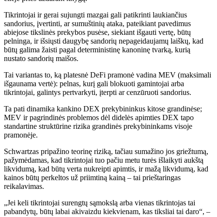
Tikrintojai ir gerai sujungti mazgai gali patikrinti laukiančius
sandorius, įvertinti, ar sumuštinių ataka, pateikiant pavedimus
abiejose tikslinės prekybos pusėse, siekiant išgauti vertę, būtų
pelninga, ir išsiųsti daugybę sandorių nepageidaujamų laiškų, kad
būtų galima žaisti pagal deterministinę kanoninę tvarką, kurią
nustato sandorių maišos.
Tai variantas to, ką platesnė DeFi pramonė vadina MEV (maksimali
išgaunama vertė): pelnas, kurį gali blokuoti gamintojai arba
tikrintojai, galintys pertvarkyti, įterpti ar cenzūruoti sandorius.
Ta pati dinamika kankino DEX prekybininkus kitose grandinėse;
MEV ir pagrindinės problemos dėl didelės apimties DEX tapo
standartine struktūrine rizika grandinės prekybininkams visoje
pramonėje.
Schwartzas pripažino teorinę riziką, tačiau sumažino jos griežtumą,
pažymėdamas, kad tikrintojai tuo pačiu metu turės išlaikyti aukštą
likvidumą, kad būtų verta nukreipti apimtis, ir mažą likvidumą, kad
kainos būtų perkeltos už priimtiną kainą – tai prieštaringas
reikalavimas.
„Jei keli tikrintojai surengtų sąmokslą arba vienas tikrintojas tai
pabandytų, būtų labai akivaizdu kiekvienam, kas tiksliai tai daro“, –