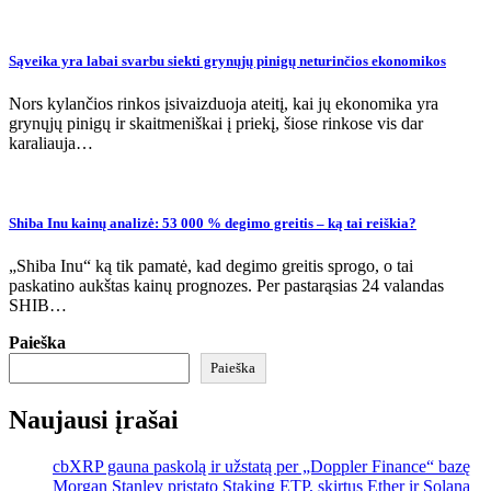
Sąveika yra labai svarbu siekti grynųjų pinigų neturinčios ekonomikos
Nors kylančios rinkos įsivaizduoja ateitį, kai jų ekonomika yra
grynųjų pinigų ir skaitmeniškai į priekį, šiose rinkose vis dar
karaliauja…
Shiba Inu kainų analizė: 53 000 % degimo greitis – ką tai reiškia?
„Shiba Inu“ ką tik pamatė, kad degimo greitis sprogo, o tai
paskatino aukštas kainų prognozes. Per pastarąsias 24 valandas
SHIB…
Paieška
Paieška
Naujausi įrašai
cbXRP gauna paskolą ir užstatą per „Doppler Finance“ bazę
Morgan Stanley pristato Staking ETP, skirtus Ether ir Solana