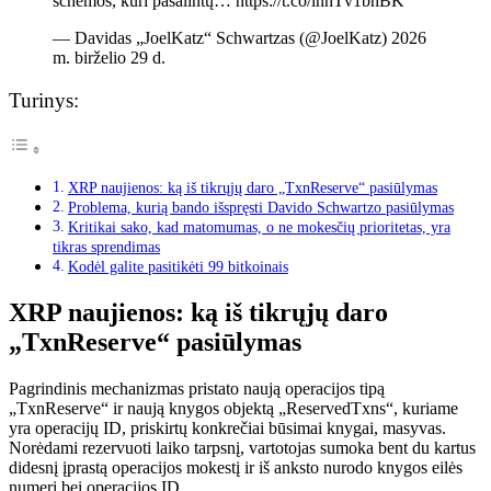
schemos, kuri pašalintų… https://t.co/lnhTv1bhBK
— Davidas „JoelKatz“ Schwartzas (@JoelKatz) 2026
m. birželio 29 d.
Turinys:
XRP naujienos: ką iš tikrųjų daro „TxnReserve“ pasiūlymas
Problema, kurią bando išspręsti Davido Schwartzo pasiūlymas
Kritikai sako, kad matomumas, o ne mokesčių prioritetas, yra
tikras sprendimas
Kodėl galite pasitikėti 99 bitkoinais
XRP naujienos: ką iš tikrųjų daro
„TxnReserve“ pasiūlymas
Pagrindinis mechanizmas pristato naują operacijos tipą
„TxnReserve“ ir naują knygos objektą „ReservedTxns“, kuriame
yra operacijų ID, priskirtų konkrečiai būsimai knygai, masyvas.
Norėdami rezervuoti laiko tarpsnį, vartotojas sumoka bent du kartus
didesnį įprastą operacijos mokestį ir iš anksto nurodo knygos eilės
numerį bei operacijos ID.