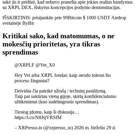
sakė jis ir pridūrė, kad nebuvo pranešta apie jokius realius bandymus
su XRPL DEX, išskyrus koncepcijos įrodymo demonstracijas.
IŠSKIRTINIS: prisijunkite prie 99Bitcoin $ 1000 USDT Airdrop
svetainėje ByBit
Kritikai sako, kad matomumas, o ne
mokesčių prioritetas, yra tikras
sprendimas
@XRPLF @Vet_X0
Hey Vet arba XRPL fondas: kaip atrodo tolesni šio
proceso žingsniai?
Deividas čia pateikė užrašą / techninį pasiūlymą.
Taip pat sukūriau vieną gijoje, skirtą konfidencialumo
užtikrinimui (kuo sudėtingesnis sprendimas).
Tiesiog įdomu, kaip ši diskusija…
https://t.co/N8JsjVRSfM
– XRPresso.io (@xrpresso_io) 2026 m. birželio 29 d.