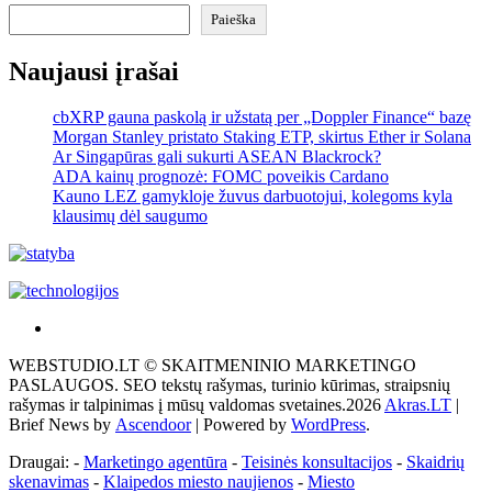
Paieška
Naujausi įrašai
cbXRP gauna paskolą ir užstatą per „Doppler Finance“ bazę
Morgan Stanley pristato Staking ETP, skirtus Ether ir Solana
Ar Singapūras gali sukurti ASEAN Blackrock?
ADA kainų prognozė: FOMC poveikis Cardano
Kauno LEZ gamykloje žuvus darbuotojui, kolegoms kyla
klausimų dėl saugumo
Akras
–
WEBSTUDIO.LT © SKAITMENINIO MARKETINGO
tai
PASLAUGOS. SEO tekstų rašymas, turinio kūrimas, straipsnių
žemės
rašymas ir talpinimas į mūsų valdomas svetaines.2026
Akras.LT
|
ploto
Brief News by
Ascendoor
| Powered by
WordPress
.
matavimo
vienetas-
Draugai: -
Marketingo agentūra
-
Teisinės konsultacijos
-
Skaidrių
Pagrindinis
skenavimas
-
Klaipedos miesto naujienos
-
Miesto