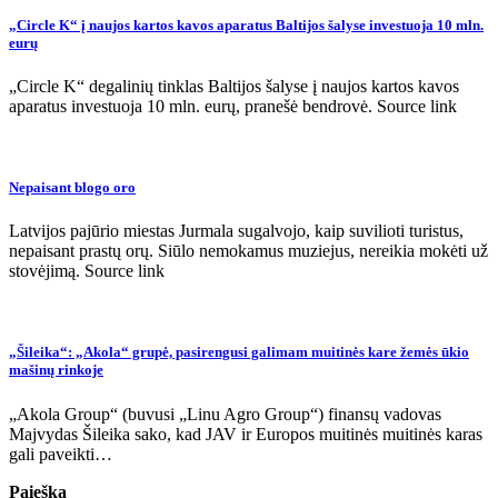
„Circle K“ į naujos kartos kavos aparatus Baltijos šalyse investuoja 10 mln.
eurų
„Circle K“ degalinių tinklas Baltijos šalyse į naujos kartos kavos
aparatus investuoja 10 mln. eurų, pranešė bendrovė. Source link
Nepaisant blogo oro
Latvijos pajūrio miestas Jurmala sugalvojo, kaip suvilioti turistus,
nepaisant prastų orų. Siūlo nemokamus muziejus, nereikia mokėti už
stovėjimą. Source link
„Šileika“: „Akola“ grupė, pasirengusi galimam muitinės kare žemės ūkio
mašinų rinkoje
„Akola Group“ (buvusi „Linu Agro Group“) finansų vadovas
Majvydas Šileika sako, kad JAV ir Europos muitinės muitinės karas
gali paveikti…
Paieška