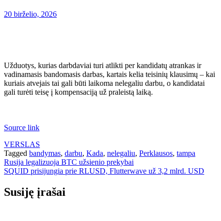
20 birželio, 2026
Užduotys, kurias darbdaviai turi atlikti per kandidatų atrankas ir
vadinamasis bandomasis darbas, kartais kelia teisinių klausimų – kai
kuriais atvejais tai gali būti laikoma nelegaliu darbu, o kandidatai
gali turėti teisę į kompensaciją už praleistą laiką.
Source link
VERSLAS
Tagged
bandymas
,
darbu
,
Kada
,
nelegaliu
,
Perklausos
,
tampa
Navigacija
Rusija legalizuoja BTC užsienio prekybai
SQUID prisijungia prie RLUSD, Flutterwave už 3,2 mlrd. USD
tarp
įrašų
Susiję įrašai