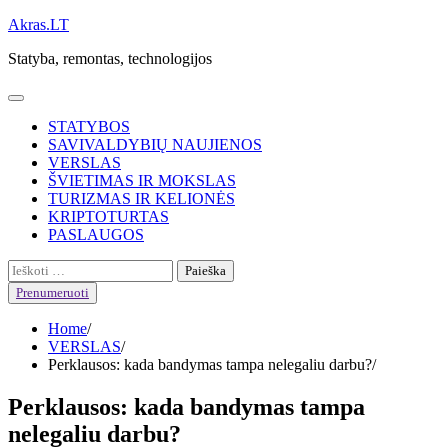
Skip
Akras.LT
to
Statyba, remontas, technologijos
content
STATYBOS
SAVIVALDYBIŲ NAUJIENOS
VERSLAS
ŠVIETIMAS IR MOKSLAS
TURIZMAS IR KELIONĖS
KRIPTOTURTAS
PASLAUGOS
Ieškoti:
Prenumeruoti
Home
VERSLAS
Perklausos: kada bandymas tampa nelegaliu darbu?
Perklausos: kada bandymas tampa
nelegaliu darbu?