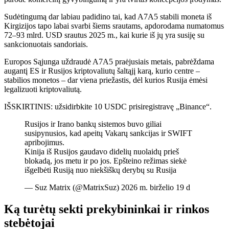
Sudėtingumą dar labiau padidino tai, kad A7A5 stabili moneta iš
Kirgizijos tapo labai svarbi šiems srautams, apdorodama numatomus
72–93 mlrd. USD srautus 2025 m., kai kurie iš jų yra susiję su
sankcionuotais sandoriais.
Europos Sąjunga uždraudė A7A5 praėjusiais metais, pabrėždama
augantį ES ir Rusijos kriptovaliutų šaltąjį karą, kurio centre –
stabilios monetos – dar viena priežastis, dėl kurios Rusija ėmėsi
legalizuoti kriptovaliutą.
IŠSKIRTINIS: užsidirbkite 10 USDC prisiregistravę „Binance“.
Rusijos ir Irano bankų sistemos buvo giliai
susipynusios, kad apeitų Vakarų sankcijas ir SWIFT
apribojimus.
Kinija iš Rusijos gaudavo didelių nuolaidų prieš
blokadą, jos metu ir po jos. Epšteino režimas siekė
išgelbėti Rusiją nuo niekšiškų derybų su Rusija
— Suz Matrix (@MatrixSuz) 2026 m. birželio 19 d
Ką turėtų sekti prekybininkai ir rinkos
stebėtojai