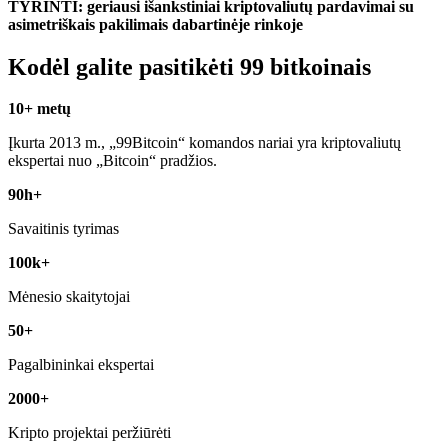
TYRINTI: geriausi išankstiniai kriptovaliutų pardavimai su
asimetriškais pakilimais dabartinėje rinkoje
Kodėl galite pasitikėti 99 bitkoinais
10+ metų
Įkurta 2013 m., „99Bitcoin“ komandos nariai yra kriptovaliutų
ekspertai nuo „Bitcoin“ pradžios.
90h+
Savaitinis tyrimas
100k+
Mėnesio skaitytojai
50+
Pagalbininkai ekspertai
2000+
Kripto projektai peržiūrėti