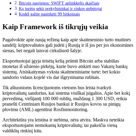
Bitcoin naujienos: SWIFT aplinkkelis skaičiais
Ką turėtų sekti prekybininkai ir rinkos stebėtojai
Kodėl galite pasitikėti 99 bitkoinais
Kaip Framework iš tikrųjų veikia
Pagalvokite apie naują režimą kaip apie skaitmeninio turto muitinės
sandėlį: kriptovaliutos gali judėti į Rusiją ir iš jos per jos ekonomines
sienas, bet negali laisvai cirkuliuoti šalyje.
Eksportuotojai įgyja teisėtą kelią priimti Bitcoin arba stabilias
monetas iš užsienio pirkėjų, kurie buvo atskirti nuo Vakarų bankų
sistemų. Atsiskaitymas vyksta skaitmeniniame turte; bet kokio
sandorio vidaus kojelė vis dar išgryninama rubliais.
Tik aštuonioms licencijuotoms vietoms bus leista tvarkyti
kriptovaliutų sandorius, kai sistema visiškai įsigalios. Apie bet kokį
pervedimą, viršijantį 100 000 rublių, maždaug 1 300 USD, reikia
pranešti Centriniam Rusijos bankui ir Rusijos kovos su pinigų
plovimu (AML) agentūrai Rosfinmonitoring.
Architektūra yra leistina ir stebima, nėra atvira. Maskva neteikia
eksportuotojams nemokamų kriptovaliutų; tai pakeičia vieną
valdiklių rinkinį kitu.