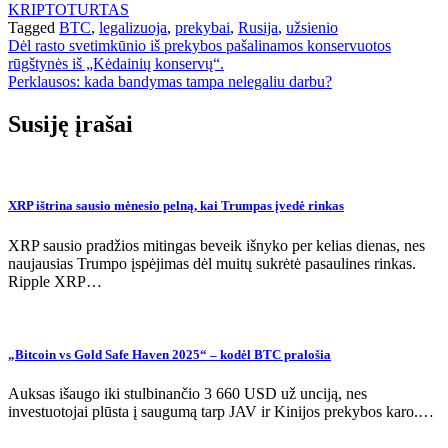
KRIPTOTURTAS
Tagged
BTC
,
legalizuoja
,
prekybai
,
Rusija
,
užsienio
Navigacija
Dėl rasto svetimkūnio iš prekybos pašalinamos konservuotos
rūgštynės iš „Kėdainių konservų“.
tarp
Perklausos: kada bandymas tampa nelegaliu darbu?
įrašų
Susiję įrašai
XRP ištrina sausio mėnesio pelną, kai Trumpas įvedė rinkas
XRP sausio pradžios mitingas beveik išnyko per kelias dienas, nes
naujausias Trumpo įspėjimas dėl muitų sukrėtė pasaulines rinkas.
Ripple XRP…
„Bitcoin vs Gold Safe Haven 2025“ – kodėl BTC pralošia
Auksas išaugo iki stulbinančio 3 660 USD už unciją, nes
investuotojai plūsta į saugumą tarp JAV ir Kinijos prekybos karo.…