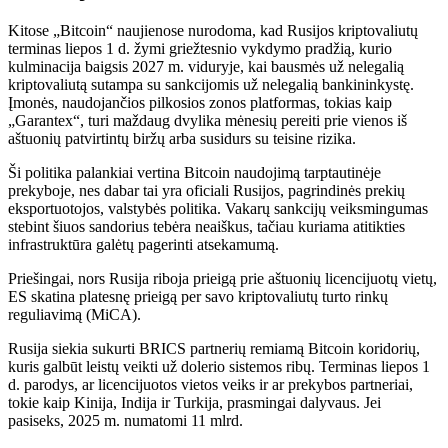
Kitose „Bitcoin“ naujienose nurodoma, kad Rusijos kriptovaliutų
terminas liepos 1 d. žymi griežtesnio vykdymo pradžią, kurio
kulminacija baigsis 2027 m. viduryje, kai bausmės už nelegalią
kriptovaliutą sutampa su sankcijomis už nelegalią bankininkystę.
Įmonės, naudojančios pilkosios zonos platformas, tokias kaip
„Garantex“, turi maždaug dvylika mėnesių pereiti prie vienos iš
aštuonių patvirtintų biržų arba susidurs su teisine rizika.
Ši politika palankiai vertina Bitcoin naudojimą tarptautinėje
prekyboje, nes dabar tai yra oficiali Rusijos, pagrindinės prekių
eksportuotojos, valstybės politika. Vakarų sankcijų veiksmingumas
stebint šiuos sandorius tebėra neaiškus, tačiau kuriama atitikties
infrastruktūra galėtų pagerinti atsekamumą.
Priešingai, nors Rusija riboja prieigą prie aštuonių licencijuotų vietų,
ES skatina platesnę prieigą per savo kriptovaliutų turto rinkų
reguliavimą (MiCA).
Rusija siekia sukurti BRICS partnerių remiamą Bitcoin koridorių,
kuris galbūt leistų veikti už dolerio sistemos ribų. Terminas liepos 1
d. parodys, ar licencijuotos vietos veiks ir ar prekybos partneriai,
tokie kaip Kinija, Indija ir Turkija, prasmingai dalyvaus. Jei
pasiseks, 2025 m. numatomi 11 mlrd.