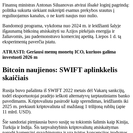
Finansų ministras Antonas Siluanovas atvirai išsakė loginį pagrindą:
politika sukurta siekiant nukreipti esamus prekybos srautus į
reguliuojamus kanalus, o ne kurti naujus nuo nulio.
Bandomoji programa, vykdoma nuo 2024 m. ir leidžianti šalyje
išgaunamą bitkoiną atsiskaityti su Azijos pirkėjais energija ir
žaliavomis, jau pademonstravo komercinį apetitą. Liepos 1 d. tą
eksperimentą paverčia įstatu.
ATRASTI: Geriausi memų monetų ICO, kuriuos galima
investuoti 2026 m
Bitcoin naujienos: SWIFT aplinkkelis
skaičiais
Rusija buvo pašalinta iš SWIFT 2022 metais dėl Vakarų sankcijų,
todėl eksportuotojai pradėjo ieškoti alternatyvų tarptautiniams banko
pavedimams. Kriptovaliuta pasirodė kaip sprendimas, leidžiantis iki
2025 m. prekiauti kriptovaliuta už maždaug 1 trilijoną rublių (apie
11 mlrd. USD).
Šie sandoriai pirmiausia buvo susiję su tokiomis šalimis kaip Kinija,
Turkija ir Indija. Šis tarpvalstybinis kriptovaliutų atsiskaitymas
parodė komercinį gyvybingumą ir yra tvirtas koncepcijos įrodymas.