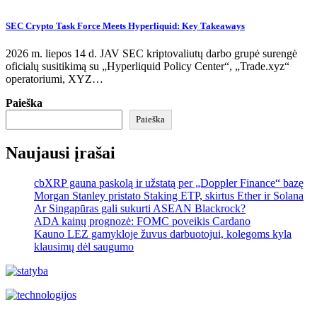
SEC Crypto Task Force Meets Hyperliquid: Key Takeaways
2026 m. liepos 14 d. JAV SEC kriptovaliutų darbo grupė surengė
oficialų susitikimą su „Hyperliquid Policy Center“, „Trade.xyz“
operatoriumi, XYZ…
Paieška
Paieška
Naujausi įrašai
cbXRP gauna paskolą ir užstatą per „Doppler Finance“ bazę
Morgan Stanley pristato Staking ETP, skirtus Ether ir Solana
Ar Singapūras gali sukurti ASEAN Blackrock?
ADA kainų prognozė: FOMC poveikis Cardano
Kauno LEZ gamykloje žuvus darbuotojui, kolegoms kyla
klausimų dėl saugumo