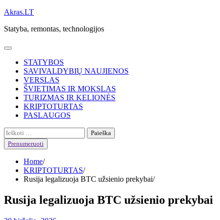
Skip
Akras.LT
to
Statyba, remontas, technologijos
content
STATYBOS
SAVIVALDYBIŲ NAUJIENOS
VERSLAS
ŠVIETIMAS IR MOKSLAS
TURIZMAS IR KELIONĖS
KRIPTOTURTAS
PASLAUGOS
Ieškoti:
Prenumeruoti
Home
KRIPTOTURTAS
Rusija legalizuoja BTC užsienio prekybai
Rusija legalizuoja BTC užsienio prekybai