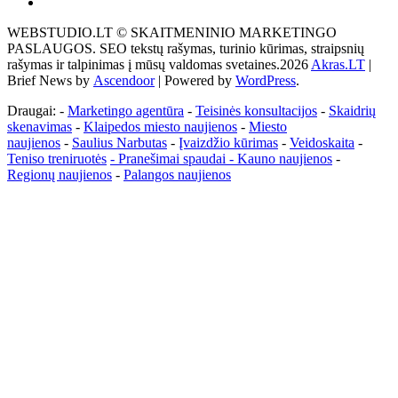
Akras
–
WEBSTUDIO.LT © SKAITMENINIO MARKETINGO
tai
PASLAUGOS. SEO tekstų rašymas, turinio kūrimas, straipsnių
žemės
rašymas ir talpinimas į mūsų valdomas svetaines.2026
Akras.LT
|
ploto
Brief News by
Ascendoor
| Powered by
WordPress
.
matavimo
vienetas-
Draugai: -
Marketingo agentūra
-
Teisinės konsultacijos
-
Skaidrių
Pagrindinis
skenavimas
-
Klaipedos miesto naujienos
-
Miesto
naujienos
-
Saulius Narbutas
-
Įvaizdžio kūrimas
-
Veidoskaita
-
Teniso treniruotės
- Pranešimai spaudai -
Kauno naujienos
-
Regionų naujienos
-
Palangos naujienos