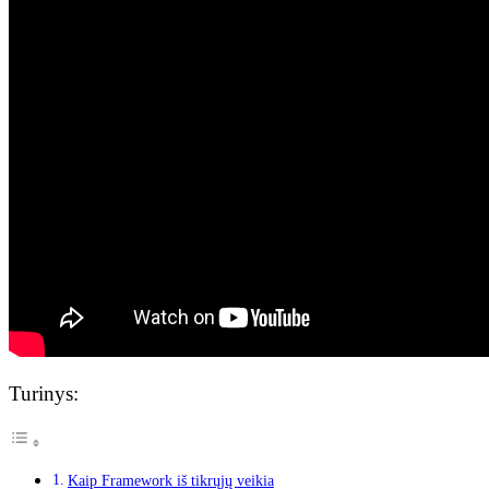
Turinys:
Kaip Framework iš tikrųjų veikia