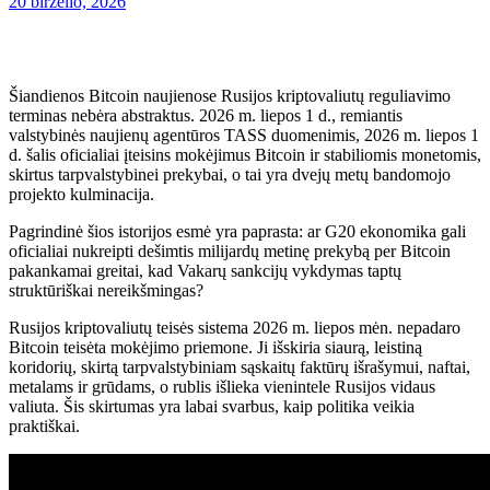
20 birželio, 2026
Šiandienos Bitcoin naujienose Rusijos kriptovaliutų reguliavimo
terminas nebėra abstraktus. 2026 m. liepos 1 d., remiantis
valstybinės naujienų agentūros TASS duomenimis, 2026 m. liepos 1
d. šalis oficialiai įteisins mokėjimus Bitcoin ir stabiliomis monetomis,
skirtus tarpvalstybinei prekybai, o tai yra dvejų metų bandomojo
projekto kulminacija.
Pagrindinė šios istorijos esmė yra paprasta: ar G20 ekonomika gali
oficialiai nukreipti dešimtis milijardų metinę prekybą per Bitcoin
pakankamai greitai, kad Vakarų sankcijų vykdymas taptų
struktūriškai nereikšmingas?
Rusijos kriptovaliutų teisės sistema 2026 m. liepos mėn. nepadaro
Bitcoin teisėta mokėjimo priemone. Ji išskiria siaurą, leistiną
koridorių, skirtą tarpvalstybiniam sąskaitų faktūrų išrašymui, naftai,
metalams ir grūdams, o rublis išlieka vienintele Rusijos vidaus
valiuta. Šis skirtumas yra labai svarbus, kaip politika veikia
praktiškai.