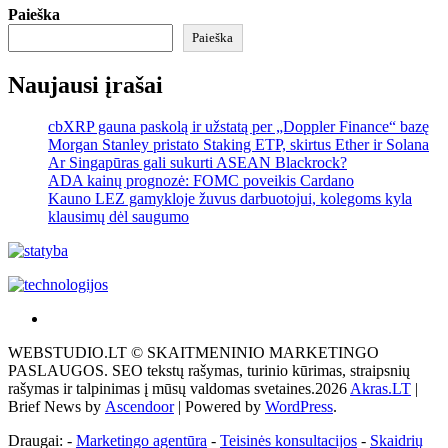
Paieška
Paieška
Naujausi įrašai
cbXRP gauna paskolą ir užstatą per „Doppler Finance“ bazę
Morgan Stanley pristato Staking ETP, skirtus Ether ir Solana
Ar Singapūras gali sukurti ASEAN Blackrock?
ADA kainų prognozė: FOMC poveikis Cardano
Kauno LEZ gamykloje žuvus darbuotojui, kolegoms kyla
klausimų dėl saugumo
Akras
–
WEBSTUDIO.LT © SKAITMENINIO MARKETINGO
tai
PASLAUGOS. SEO tekstų rašymas, turinio kūrimas, straipsnių
žemės
rašymas ir talpinimas į mūsų valdomas svetaines.2026
Akras.LT
|
ploto
Brief News by
Ascendoor
| Powered by
WordPress
.
matavimo
vienetas-
Draugai: -
Marketingo agentūra
-
Teisinės konsultacijos
-
Skaidrių
Pagrindinis