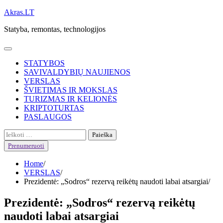
Skip
Akras.LT
to
Statyba, remontas, technologijos
content
STATYBOS
SAVIVALDYBIŲ NAUJIENOS
VERSLAS
ŠVIETIMAS IR MOKSLAS
TURIZMAS IR KELIONĖS
KRIPTOTURTAS
PASLAUGOS
Ieškoti:
Prenumeruoti
Home
VERSLAS
Prezidentė: „Sodros“ rezervą reikėtų naudoti labai atsargiai
Prezidentė: „Sodros“ rezervą reikėtų
naudoti labai atsargiai