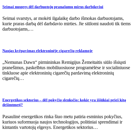
Seimai nuspręs dėl darbuotojų pranašumų mirus darbdaviui
Seimai svarstys, ar mokėti ilgalaikę darbo išmokas darbuotojams,
kurie praras darbą dėl darbdavio mirties. Jie siūlomi naudoti tik tiems
darbuotojams,…
Naujas kvėpavimas elektroninėje cigarečių reklamoje
„Nemunas Dawn“ pirmininkas Remigijus Žemeitaitis siūlo išsiųsti
pranešimus, paskelbtus mobiliuosiuose programėlėse ir socialiniuose
tinkluose apie elektroninių cigarečių pardavimą elektroninių
cigarečių…
Energetikos sektorius – dėl pokyčių slenksčio: kokie yra iššūkiai prieš kitą
dešimtmetį?
Pasaulinė energetikos rinka šiuo metu patiria esminius pokyčius,
kuriuos suformuoja naujos technologijos, politiniai sprendimai ir
kintantis vartotojų elgesys. Energetikos sektorius…