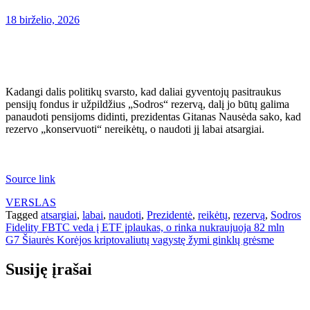
18 birželio, 2026
Kadangi dalis politikų svarsto, kad daliai gyventojų pasitraukus
pensijų fondus ir užpildžius „Sodros“ rezervą, dalį jo būtų galima
panaudoti pensijoms didinti, prezidentas Gitanas Nausėda sako, kad
rezervo „konservuoti“ nereikėtų, o naudoti jį labai atsargiai.
Source link
VERSLAS
Tagged
atsargiai
,
labai
,
naudoti
,
Prezidentė
,
reikėtų
,
rezervą
,
Sodros
Navigacija
Fidelity FBTC veda į ETF įplaukas, o rinka nukraujuoja 82 mln
G7 Šiaurės Korėjos kriptovaliutų vagystę žymi ginklų grėsme
tarp
įrašų
Susiję įrašai