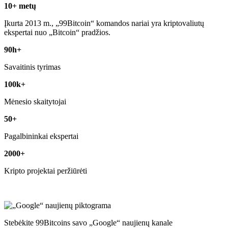
10+ metų
Įkurta 2013 m., „99Bitcoin“ komandos nariai yra kriptovaliutų
ekspertai nuo „Bitcoin“ pradžios.
90h+
Savaitinis tyrimas
100k+
Mėnesio skaitytojai
50+
Pagalbininkai ekspertai
2000+
Kripto projektai peržiūrėti
Stebėkite 99Bitcoins savo „Google“ naujienų kanale