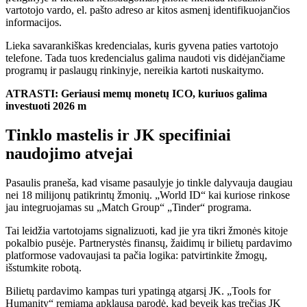
vartotojo vardo, el. pašto adreso ar kitos asmenį identifikuojančios
informacijos.
Lieka savarankiškas kredencialas, kuris gyvena paties vartotojo
telefone. Tada tuos kredencialus galima naudoti vis didėjančiame
programų ir paslaugų rinkinyje, nereikia kartoti nuskaitymo.
ATRASTI: Geriausi memų monetų ICO, kuriuos galima
investuoti 2026 m
Tinklo mastelis ir JK specifiniai
naudojimo atvejai
Pasaulis praneša, kad visame pasaulyje jo tinkle dalyvauja daugiau
nei 18 milijonų patikrintų žmonių. „World ID“ kai kuriose rinkose
jau integruojamas su „Match Group“ „Tinder“ programa.
Tai leidžia vartotojams signalizuoti, kad jie yra tikri žmonės kitoje
pokalbio pusėje. Partnerystės finansų, žaidimų ir bilietų pardavimo
platformose vadovaujasi ta pačia logika: patvirtinkite žmogų,
išstumkite robotą.
Bilietų pardavimo kampas turi ypatingą atgarsį JK. „Tools for
Humanity“ remiama apklausa parodė, kad beveik kas trečias JK