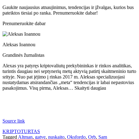
Gaukite naujausius atnaujinimus, tendencijas ir įžvalgas, kurios bus
pateiktos tiesiai po ranka. Prenumeruokite dabar!
Prenumeruokite dabar
Aleksas Ioannou
Grandinės žurnalistas
Alexas yra patyręs kriptovaliutų prekybininkas ir rinkos analitikas,
turintis daugiau nei septynerių metų aktyvią patirtį skaitmeninio turto
srityje. Nuo pat įėjimo į rinkas 2017 m. Aleksas specializuojasi
nustatydamas atsirandančias „meta“ tendencijas ir labai nepastovius
pasakojimus. Visų pirma, Aleksas… Skaityti daugiau
Source link
KRIPTOTURTAS
Tagged
Altman
,
gatvę
,
nuskaito
,
Oksfordo
,
Orb
,
Sam