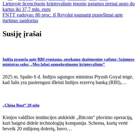
Navigacija
Lietuvoje licencijuotų kriptovaliutų įmonių pajamos pernai augo du
kartus iki 37,7 mln. eurų
tarp
FNTT vadovas: 80 proc. iš Revolut gaunami pranešimai apie
įrašų
įtartinus sandorius
Susiję įrašai
Indija praneša apie RBI remiamą, atsekamą skaitmeninę valiutą: Sąjungos
ministras sako: „Mes labai apmokestiname kriptovaliutą“
2025 m. Spalio 6 d. Indijos sąjungos ministras Piyush Goyal teigė,
kad šalis yra pasirengusi išleisti Indijos rezervų banką (RBI),…
„China Bust“ 20 mln
Kinijos valdžios institucijos atskleidė „Bitcoin“ plovimo operaciją,
kuri baigėsi didele technologijų kompanija. Schema, kurių vertė
beveik 20 milijonų dolerių, buvo…