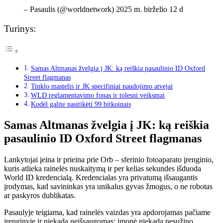
– Pasaulis (@worldnetwork) 2025 m. birželio 12 d
Turinys:
Samas Altmanas žvelgia į JK: ką reiškia pasaulinio ID Oxford
Street flagmanas
Tinklo mastelis ir JK specifiniai naudojimo atvejai
WLD reglamentavimo fonas ir tolesni veiksmai
Kodėl galite pasitikėti 99 bitkoinais
Samas Altmanas žvelgia į JK: ką reiškia
pasaulinio ID Oxford Street flagmanas
Lankytojai įeina ir prieina prie Orb – sferinio fotoaparato įrenginio,
kuris atlieka rainelės nuskaitymą ir per kelias sekundes išduoda
World ID kredencialą. Kredencialas yra privatumą išsaugantis
įrodymas, kad savininkas yra unikalus gyvas žmogus, o ne robotas
ar paskyros dublikatas.
Pasaulyje teigiama, kad rainelės vaizdas yra apdorojamas pačiame
įrenginyje ir niekada neišsaugomas; įmonė niekada nesužino