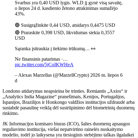
Svarbus yra 0,40 USD lygis. WLD jį gynė visą savaitę,
o liepos 24 d. kasdienio žetono atrakinimas sumažėjo
43%.
🟢 Susigrąžinkite 0,44 USD, atsidarys 0,4475 USD
🔴 Praraskite 0,398 USD, likvidumas siekia 0,3557
USD
Sąranka įsitraukia į tiekimo trūkumą… 👀
Ne finansinis patarimas ·…
pic.twitter.com/5jCoIKWHeA
– Alexas Marzellas (@MarzellCrypto) 2026 m. liepos 6
d
Londono atidarymas neapsieina be trinties. Remiantis „Axios“ ir
„Analytics India Magazine“ pranešimais, Kenijos, Portugalijos,
Ispanijos, Brazilijos ir Honkongo valdžios institucijos uždraudė arba
sustabdė pasaulinę veiklą dėl susirūpinimo dėl biometrinių duomenų
rinkimo.
JK Informacijos komisaro biuras (ICO), šalies duomenų apsaugos
reguliavimo institucija, viešai nepatvirtino rainelės nuskaitymo
modelio, todėl jo laikysena yra tiesioginis stebėjimo taškas ilgalaikei