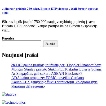
„iShares“ prideda 750 tūkst. Bitcoin ETP vienetų: „Wall Street“ apetitas
auga
iShares ką tik įtraukė 750 000 naujų vertybinių popierių į savo
Bitcoin ETP Londone. Naujos partijos kaina Bitcoin ekspozicija
yra…
Paieška
Paieška
Naujausi įrašai
cbXRP gauna paskolą ir užstatą per „Doppler Finance“ bazę
Morgan Stanley pristato Staking ETP, skirtus Ether ir Solana
Ar Singapūras gali sukurti ASEAN Blackrock?
ADA kainų prognozė: FOMC poveikis Cardano
Kauno LEZ gamykloje žuvus darbuotojui, kolegoms kyla
klausimų dėl saugumo