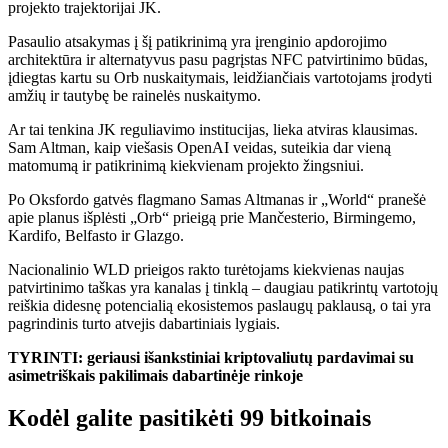
projekto trajektorijai JK.
Pasaulio atsakymas į šį patikrinimą yra įrenginio apdorojimo
architektūra ir alternatyvus pasu pagrįstas NFC patvirtinimo būdas,
įdiegtas kartu su Orb nuskaitymais, leidžiančiais vartotojams įrodyti
amžių ir tautybę be rainelės nuskaitymo.
Ar tai tenkina JK reguliavimo institucijas, lieka atviras klausimas.
Sam Altman, kaip viešasis OpenAI veidas, suteikia dar vieną
matomumą ir patikrinimą kiekvienam projekto žingsniui.
Po Oksfordo gatvės flagmano Samas Altmanas ir „World“ pranešė
apie planus išplėsti „Orb“ prieigą prie Mančesterio, Birmingemo,
Kardifo, Belfasto ir Glazgo.
Nacionalinio WLD prieigos rakto turėtojams kiekvienas naujas
patvirtinimo taškas yra kanalas į tinklą – daugiau patikrintų vartotojų
reiškia didesnę potencialią ekosistemos paslaugų paklausą, o tai yra
pagrindinis turto atvejis dabartiniais lygiais.
TYRINTI: geriausi išankstiniai kriptovaliutų pardavimai su
asimetriškais pakilimais dabartinėje rinkoje
Kodėl galite pasitikėti 99 bitkoinais