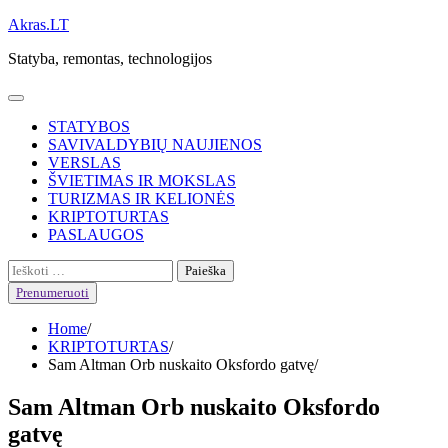
Skip
Akras.LT
to
Statyba, remontas, technologijos
content
STATYBOS
SAVIVALDYBIŲ NAUJIENOS
VERSLAS
ŠVIETIMAS IR MOKSLAS
TURIZMAS IR KELIONĖS
KRIPTOTURTAS
PASLAUGOS
Ieškoti:
Prenumeruoti
Home
KRIPTOTURTAS
Sam Altman Orb nuskaito Oksfordo gatvę
Sam Altman Orb nuskaito Oksfordo
gatvę