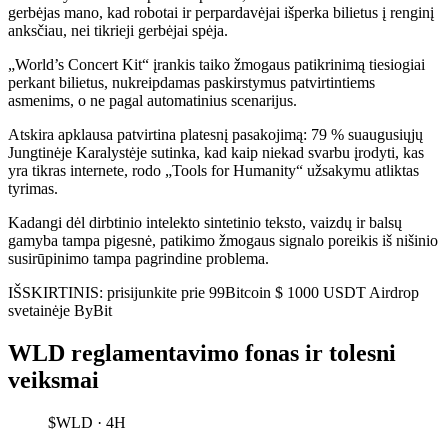
gerbėjas mano, kad robotai ir perpardavėjai išperka bilietus į renginį
anksčiau, nei tikrieji gerbėjai spėja.
„World’s Concert Kit“ įrankis taiko žmogaus patikrinimą tiesiogiai
perkant bilietus, nukreipdamas paskirstymus patvirtintiems
asmenims, o ne pagal automatinius scenarijus.
Atskira apklausa patvirtina platesnį pasakojimą: 79 % suaugusiųjų
Jungtinėje Karalystėje sutinka, kad kaip niekad svarbu įrodyti, kas
yra tikras internete, rodo „Tools for Humanity“ užsakymu atliktas
tyrimas.
Kadangi dėl dirbtinio intelekto sintetinio teksto, vaizdų ir balsų
gamyba tampa pigesnė, patikimo žmogaus signalo poreikis iš nišinio
susirūpinimo tampa pagrindine problema.
IŠSKIRTINIS: prisijunkite prie 99Bitcoin $ 1000 USDT Airdrop
svetainėje ByBit
WLD reglamentavimo fonas ir tolesni
veiksmai
$WLD · 4H