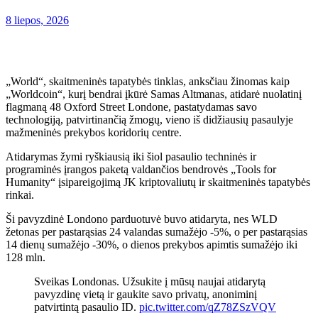
8 liepos, 2026
„World“, skaitmeninės tapatybės tinklas, anksčiau žinomas kaip
„Worldcoin“, kurį bendrai įkūrė Samas Altmanas, atidarė nuolatinį
flagmaną 48 Oxford Street Londone, pastatydamas savo
technologiją, patvirtinančią žmogų, vieno iš didžiausių pasaulyje
mažmeninės prekybos koridorių centre.
Atidarymas žymi ryškiausią iki šiol pasaulio techninės ir
programinės įrangos paketą valdančios bendrovės „Tools for
Humanity“ įsipareigojimą JK kriptovaliutų ir skaitmeninės tapatybės
rinkai.
Ši pavyzdinė Londono parduotuvė buvo atidaryta, nes WLD
žetonas per pastarąsias 24 valandas sumažėjo -5%, o per pastarąsias
14 dienų sumažėjo -30%, o dienos prekybos apimtis sumažėjo iki
128 mln.
Sveikas Londonas. Užsukite į mūsų naujai atidarytą
pavyzdinę vietą ir gaukite savo privatų, anoniminį
patvirtintą pasaulio ID.
pic.twitter.com/qZ78ZSzVQV