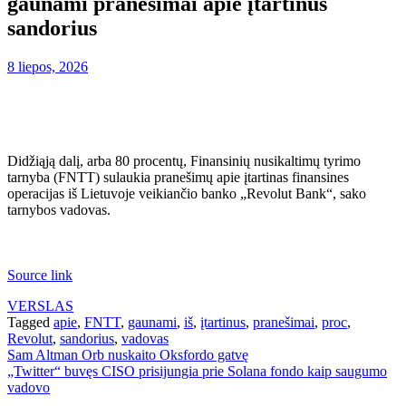
gaunami pranešimai apie įtartinus
sandorius
8 liepos, 2026
Didžiąją dalį, arba 80 procentų, Finansinių nusikaltimų tyrimo
tarnyba (FNTT) sulaukia pranešimų apie įtartinas finansines
operacijas iš Lietuvoje veikiančio banko „Revolut Bank“, sako
tarnybos vadovas.
Source link
VERSLAS
Tagged
apie
,
FNTT
,
gaunami
,
iš
,
įtartinus
,
pranešimai
,
proc
,
Revolut
,
sandorius
,
vadovas
Navigacija
Sam Altman Orb nuskaito Oksfordo gatvę
„Twitter“ buvęs CISO prisijungia prie Solana fondo kaip saugumo
tarp
vadovo