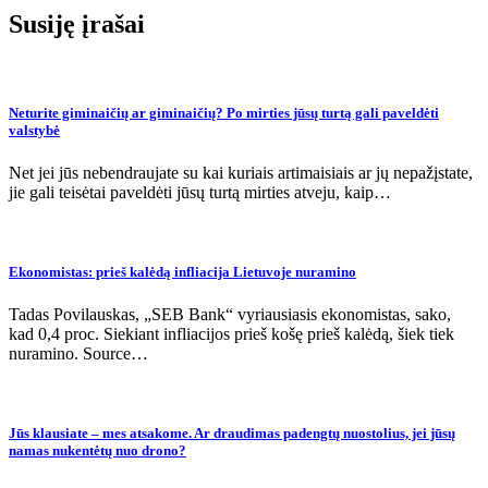
įrašų
Susiję įrašai
Neturite giminaičių ar giminaičių? Po mirties jūsų turtą gali paveldėti
valstybė
Net jei jūs nebendraujate su kai kuriais artimaisiais ar jų nepažįstate,
jie gali teisėtai paveldėti jūsų turtą mirties atveju, kaip…
Ekonomistas: prieš kalėdą infliacija Lietuvoje nuramino
Tadas Povilauskas, „SEB Bank“ vyriausiasis ekonomistas, sako,
kad 0,4 proc. Siekiant infliacijos prieš košę prieš kalėdą, šiek tiek
nuramino. Source…
Jūs klausiate – mes atsakome. Ar draudimas padengtų nuostolius, jei jūsų
namas nukentėtų nuo drono?