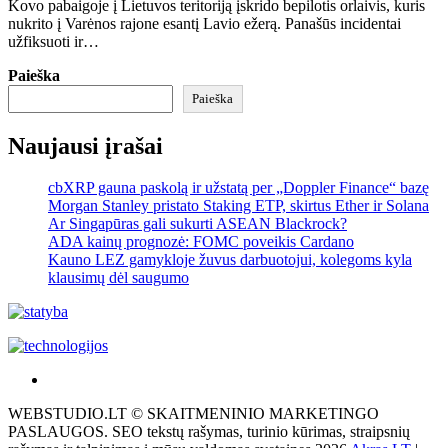
Kovo pabaigoje į Lietuvos teritoriją įskrido bepilotis orlaivis, kuris
nukrito į Varėnos rajone esantį Lavio ežerą. Panašūs incidentai
užfiksuoti ir…
Paieška
Paieška
Naujausi įrašai
cbXRP gauna paskolą ir užstatą per „Doppler Finance“ bazę
Morgan Stanley pristato Staking ETP, skirtus Ether ir Solana
Ar Singapūras gali sukurti ASEAN Blackrock?
ADA kainų prognozė: FOMC poveikis Cardano
Kauno LEZ gamykloje žuvus darbuotojui, kolegoms kyla
klausimų dėl saugumo
Akras
–
WEBSTUDIO.LT © SKAITMENINIO MARKETINGO
tai
PASLAUGOS. SEO tekstų rašymas, turinio kūrimas, straipsnių
žemės