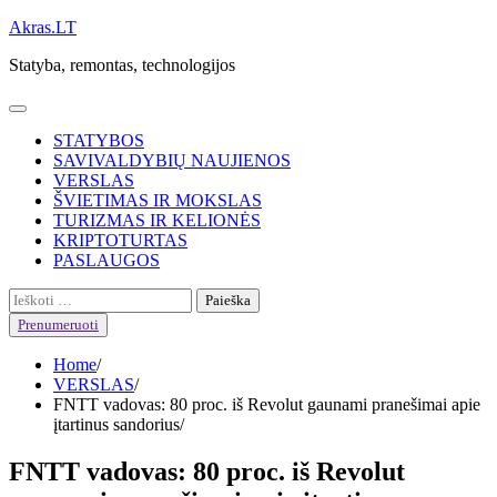
Skip
Akras.LT
to
Statyba, remontas, technologijos
content
STATYBOS
SAVIVALDYBIŲ NAUJIENOS
VERSLAS
ŠVIETIMAS IR MOKSLAS
TURIZMAS IR KELIONĖS
KRIPTOTURTAS
PASLAUGOS
Ieškoti:
Prenumeruoti
Home
VERSLAS
FNTT vadovas: 80 proc. iš Revolut gaunami pranešimai apie
įtartinus sandorius
FNTT vadovas: 80 proc. iš Revolut