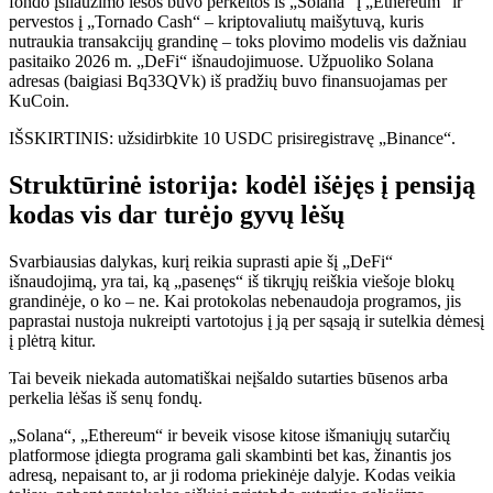
fondo įsilaužimo lėšos buvo perkeltos iš „Solana“ į „Ethereum“ ir
pervestos į „Tornado Cash“ – kriptovaliutų maišytuvą, kuris
nutraukia transakcijų grandinę – toks plovimo modelis vis dažniau
pasitaiko 2026 m. „DeFi“ išnaudojimuose. Užpuoliko Solana
adresas (baigiasi Bq33QVk) iš pradžių buvo finansuojamas per
KuCoin.
IŠSKIRTINIS: užsidirbkite 10 USDC prisiregistravę „Binance“.
Struktūrinė istorija: kodėl išėjęs į pensiją
kodas vis dar turėjo gyvų lėšų
Svarbiausias dalykas, kurį reikia suprasti apie šį „DeFi“
išnaudojimą, yra tai, ką „pasenęs“ iš tikrųjų reiškia viešoje blokų
grandinėje, o ko – ne. Kai protokolas nebenaudoja programos, jis
paprastai nustoja nukreipti vartotojus į ją per sąsają ir sutelkia dėmesį
į plėtrą kitur.
Tai beveik niekada automatiškai neįšaldo sutarties būsenos arba
perkelia lėšas iš senų fondų.
„Solana“, „Ethereum“ ir beveik visose kitose išmaniųjų sutarčių
platformose įdiegta programa gali skambinti bet kas, žinantis jos
adresą, nepaisant to, ar ji rodoma priekinėje dalyje. Kodas veikia