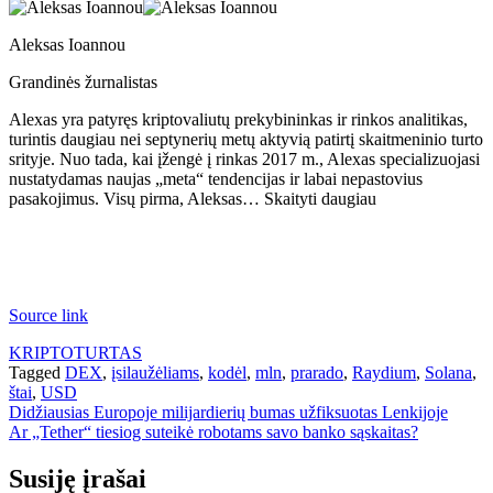
Aleksas Ioannou
Grandinės žurnalistas
Alexas yra patyręs kriptovaliutų prekybininkas ir rinkos analitikas,
turintis daugiau nei septynerių metų aktyvią patirtį skaitmeninio turto
srityje. Nuo tada, kai įžengė į rinkas 2017 m., Alexas specializuojasi
nustatydamas naujas „meta“ tendencijas ir labai nepastovius
pasakojimus. Visų pirma, Aleksas… Skaityti daugiau
Source link
KRIPTOTURTAS
Tagged
DEX
,
įsilaužėliams
,
kodėl
,
mln
,
prarado
,
Raydium
,
Solana
,
štai
,
USD
Navigacija
Didžiausias Europoje milijardierių bumas užfiksuotas Lenkijoje
Ar „Tether“ tiesiog suteikė robotams savo banko sąskaitas?
tarp
įrašų
Susiję įrašai