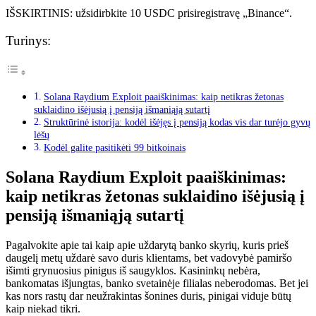
IŠSKIRTINIS: užsidirbkite 10 USDC prisiregistravę „Binance“.
Turinys:
Solana Raydium Exploit paaiškinimas: kaip netikras žetonas
suklaidino išėjusią į pensiją išmaniąją sutartį
Struktūrinė istorija: kodėl išėjęs į pensiją kodas vis dar turėjo gyvų
lėšų
Kodėl galite pasitikėti 99 bitkoinais
Solana Raydium Exploit paaiškinimas:
kaip netikras žetonas suklaidino išėjusią į
pensiją išmaniąją sutartį
Pagalvokite apie tai kaip apie uždarytą banko skyrių, kuris prieš
daugelį metų uždarė savo duris klientams, bet vadovybė pamiršo
išimti grynuosius pinigus iš saugyklos. Kasininkų nebėra,
bankomatas išjungtas, banko svetainėje filialas neberodomas. Bet jei
kas nors rastų dar neužrakintas šonines duris, pinigai viduje būtų
kaip niekad tikri.