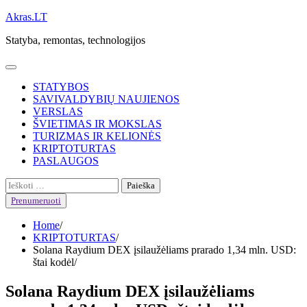
Skip
Akras.LT
to
Statyba, remontas, technologijos
content
STATYBOS
SAVIVALDYBIŲ NAUJIENOS
VERSLAS
ŠVIETIMAS IR MOKSLAS
TURIZMAS IR KELIONĖS
KRIPTOTURTAS
PASLAUGOS
Ieškoti:
Prenumeruoti
Home
KRIPTOTURTAS
Solana Raydium DEX įsilaužėliams prarado 1,34 mln. USD:
štai kodėl
Solana Raydium DEX įsilaužėliams