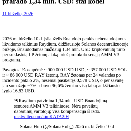
prarado 1,34 mln. USD: štai kodėl
11 birželio, 2026
2026 m. birželio 10 d. įsilaužėlis išnaudojo penkis nebenaudojamus
likvidumo telkinius Raydium, didžiausioje Solanos decentralizuotoje
biržoje, išnaudodamas maždaug 1,34 mln. USD kriptovaliutų turto
per suklastotą LP žetonų ataką prieš protokolo senąją AMM V3
programą.
Pavogtos lėšos apėmė ~ 900 000 USD USD, ~ 357 000 USD SOL
ir ~ 86 000 USD RAY žetonų. RAY žetonas per 24 valandas po
incidento pakilo 2%, neseniai pasikeitęs 0,578 USD, o per savaitę
jau sumažėjo ~7% ir buvo 96,6% žemiau visų laikų aukščiausio
lygio 16,83 USD.
🚨Raydium patvirtina 1,34 mln. USD išnaudojimą
senuose AMM V3 telkiniuose. Nėra paveiktų
dabartinių vartotojų; visa kompensacija iš iždo.
pic.twitter.com/tqmKATA2tH
— Solana Hub (@SolanaHub_) 2026 m. birželio 10 d