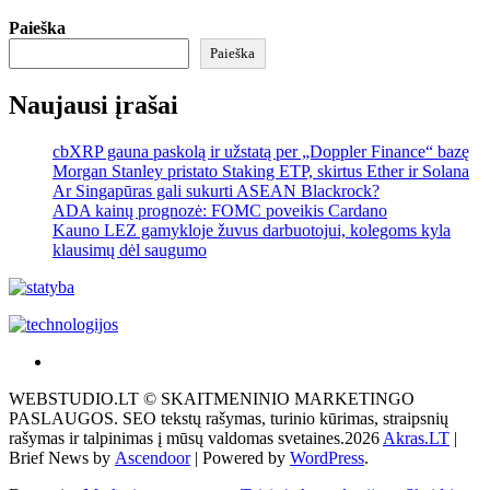
Paieška
Paieška
Naujausi įrašai
cbXRP gauna paskolą ir užstatą per „Doppler Finance“ bazę
Morgan Stanley pristato Staking ETP, skirtus Ether ir Solana
Ar Singapūras gali sukurti ASEAN Blackrock?
ADA kainų prognozė: FOMC poveikis Cardano
Kauno LEZ gamykloje žuvus darbuotojui, kolegoms kyla
klausimų dėl saugumo
Akras
–
WEBSTUDIO.LT © SKAITMENINIO MARKETINGO
tai
PASLAUGOS. SEO tekstų rašymas, turinio kūrimas, straipsnių
žemės
rašymas ir talpinimas į mūsų valdomas svetaines.2026
Akras.LT
|
ploto
Brief News by
Ascendoor
| Powered by
WordPress
.
matavimo
vienetas-