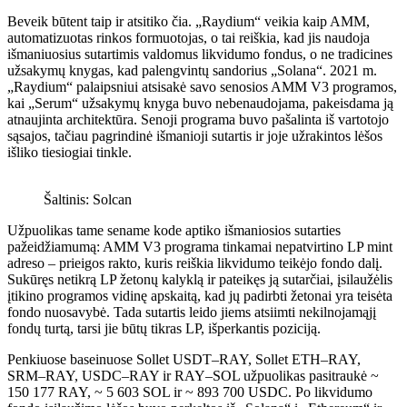
Beveik būtent taip ir atsitiko čia. „Raydium“ veikia kaip AMM,
automatizuotas rinkos formuotojas, o tai reiškia, kad jis naudoja
išmaniuosius sutartimis valdomus likvidumo fondus, o ne tradicines
užsakymų knygas, kad palengvintų sandorius „Solana“. 2021 m.
„Raydium“ palaipsniui atsisakė savo senosios AMM V3 programos,
kai „Serum“ užsakymų knyga buvo nebenaudojama, pakeisdama ją
atnaujinta architektūra. Senoji programa buvo pašalinta iš vartotojo
sąsajos, tačiau pagrindinė išmanioji sutartis ir joje užrakintos lėšos
išliko tiesiogiai tinkle.
Šaltinis: Solcan
Užpuolikas tame sename kode aptiko išmaniosios sutarties
pažeidžiamumą: AMM V3 programa tinkamai nepatvirtino LP mint
adreso – prieigos rakto, kuris reiškia likvidumo teikėjo fondo dalį.
Sukūręs netikrą LP žetonų kalyklą ir pateikęs ją sutarčiai, įsilaužėlis
įtikino programos vidinę apskaitą, kad jų padirbti žetonai yra teisėta
fondo nuosavybė. Tada sutartis leido jiems atsiimti nekilnojamąjį
fondų turtą, tarsi jie būtų tikras LP, išperkantis poziciją.
Penkiuose baseinuose Sollet USDT–RAY, Sollet ETH–RAY,
SRM–RAY, USDC–RAY ir RAY–SOL užpuolikas pasitraukė ~
150 177 RAY, ~ 5 603 SOL ir ~ 893 700 USDC. Po likvidumo