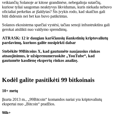
veikiančių Solanoje ar kitose grandinėse, nebegalioja sutarčių,
kuriose tyliai saugomas neaktyvus likvidumas, kuris niekada nebuvo
oficialiai perkeltas ar įšaldytas? Šis įvykis rodo, kad skaičius gali
būti didesnis nei bet kas buvo patikrintas.
Solanos ekosistema sparčiai vystėsi, tačiau senoji infrastruktūra gali
gerokai atsilikti nuo valdymo sprendimų.
ATRASK: 12 ir daugiau karščiausių išankstinių kriptovaliutų
pardavimų, kuriuos galite nusipirkti dabar
Stebėkite 99Bitcoins X, kad gautumėte naujausius rinkos
atnaujinimus, ir užsiprenumeruokite „YouTube“, kad
gautumėte kasdienę ekspertų rinkos analizę.
Kodėl galite pasitikėti 99 bitkoinais
10+ metų
Įkurta 2013 m., „99Bitcoin“ komandos nariai yra kriptovaliutų
ekspertai nuo „Bitcoin“ pradžios.
90h+