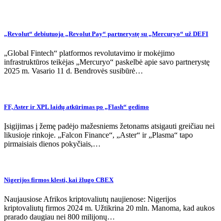
„Revolut“ debiutuoja „Revolut Pay“ partnerystę su „Mercuryo“ už DEFI
„Global Fintech“ platformos revolutavimo ir mokėjimo
infrastruktūros teikėjas „Mercuryo“ paskelbė apie savo partnerystę
2025 m. Vasario 11 d. Bendrovės susibūrė…
FF, Aster ir XPL laidų atkūrimas po „Flash“ gedimo
Įsigijimas į žemę padėjo mažesniems žetonams atsigauti greičiau nei
likusioje rinkoje. „Falcon Finance“, „Aster“ ir „Plasma“ tapo
pirmaisiais dienos pokyčiais,…
Nigerijos firmos klesti, kai žlugo CBEX
Naujausiose Afrikos kriptovaliutų naujienose: Nigerijos
kriptovaliutų firmos 2024 m. Užtikrina 20 mln. Manoma, kad aukos
prarado daugiau nei 800 milijonų…