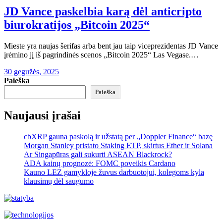
JD Vance paskelbia karą dėl anticripto
biurokratijos „Bitcoin 2025“
Mieste yra naujas šerifas arba bent jau taip viceprezidentas JD Vance
įrėmino jį iš pagrindinės scenos „Bitcoin 2025“ Las Vegase.…
30 gegužės, 2025
Paieška
Paieška
Naujausi įrašai
cbXRP gauna paskolą ir užstatą per „Doppler Finance“ bazę
Morgan Stanley pristato Staking ETP, skirtus Ether ir Solana
Ar Singapūras gali sukurti ASEAN Blackrock?
ADA kainų prognozė: FOMC poveikis Cardano
Kauno LEZ gamykloje žuvus darbuotojui, kolegoms kyla
klausimų dėl saugumo