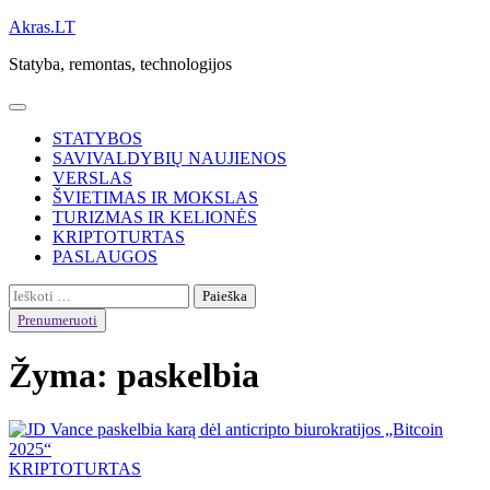
Skip
Akras.LT
to
Statyba, remontas, technologijos
content
STATYBOS
SAVIVALDYBIŲ NAUJIENOS
VERSLAS
ŠVIETIMAS IR MOKSLAS
TURIZMAS IR KELIONĖS
KRIPTOTURTAS
PASLAUGOS
Ieškoti:
Prenumeruoti
Žyma:
paskelbia
KRIPTOTURTAS