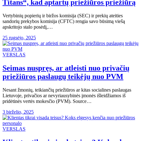
Titans“, kad aptartų priežiūros priežiūrą
Vertybinių popierių ir biržos komisija (SEC) ir prekių ateities
sandorių prekybos komisija (CFTC) rengia savo būsimą viešą
apskritojo stalo posėdį,…
25 rugsėjo, 2025
VERSLAS
Seimas nuspręs, ar atleisti nuo privačių
priežiūros paslaugų teikėjų nuo PVM
Nesant žmonių, teikiančių priežiūros ar kitas socialines paslaugas
Lietuvoje, privačios ar nevyriausybinės įmonės išleidžiamos iš
pridėtinės vertės mokesčio (PVM). Source…
3 birželio, 2025
VERSLAS