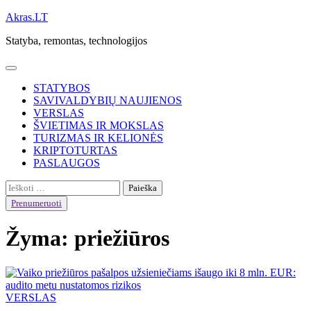
Skip
Akras.LT
to
Statyba, remontas, technologijos
content
STATYBOS
SAVIVALDYBIŲ NAUJIENOS
VERSLAS
ŠVIETIMAS IR MOKSLAS
TURIZMAS IR KELIONĖS
KRIPTOTURTAS
PASLAUGOS
Ieškoti:
Prenumeruoti
Žyma:
priežiūros
VERSLAS