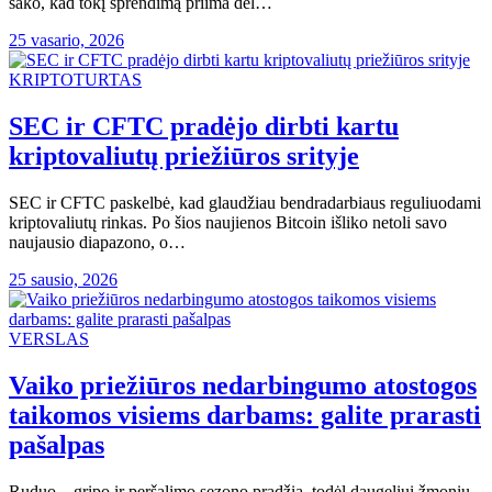
sako, kad tokį sprendimą priima dėl…
25 vasario, 2026
KRIPTOTURTAS
SEC ir CFTC pradėjo dirbti kartu
kriptovaliutų priežiūros srityje
SEC ir CFTC paskelbė, kad glaudžiau bendradarbiaus reguliuodami
kriptovaliutų rinkas. Po šios naujienos Bitcoin išliko netoli savo
naujausio diapazono, o…
25 sausio, 2026
VERSLAS
Vaiko priežiūros nedarbingumo atostogos
taikomos visiems darbams: galite prarasti
pašalpas
Ruduo – gripo ir peršalimo sezono pradžia, todėl daugeliui žmonių