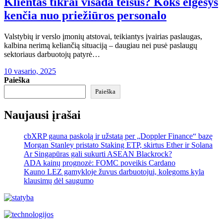
Klientas tikrai visada teisus? Koks elgesys
kenčia nuo priežiūros personalo
Valstybių ir verslo įmonių atstovai, teikiantys įvairias paslaugas,
kalbina nerimą keliančią situaciją – daugiau nei pusė paslaugų
sektoriaus darbuotojų patyrė…
10 vasario, 2025
Paieška
Paieška
Naujausi įrašai
cbXRP gauna paskolą ir užstatą per „Doppler Finance“ bazę
Morgan Stanley pristato Staking ETP, skirtus Ether ir Solana
Ar Singapūras gali sukurti ASEAN Blackrock?
ADA kainų prognozė: FOMC poveikis Cardano
Kauno LEZ gamykloje žuvus darbuotojui, kolegoms kyla
klausimų dėl saugumo