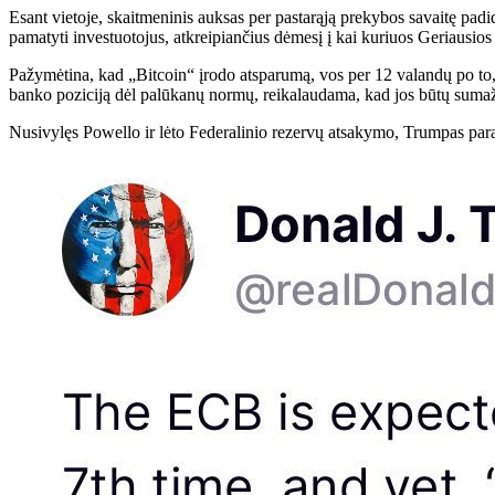
Esant vietoje, skaitmeninis auksas per pastarąją prekybos savaitę padi
pamatyti investuotojus, atkreipiančius dėmesį į kai kuriuos
Geriausios
Pažymėtina, kad „Bitcoin“ įrodo atsparumą, vos per 12 valandų po to,
banko poziciją dėl palūkanų normų, reikalaudama, kad jos būtų sumaž
Nusivylęs Powello ir lėto Federalinio rezervų atsakymo, Trumpas paragi