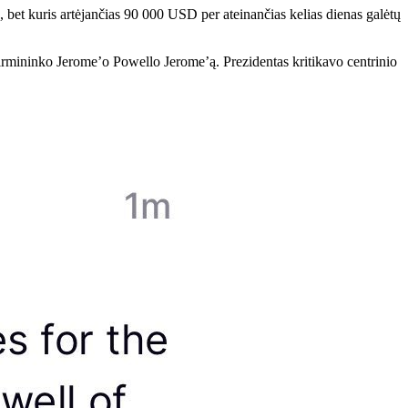
, bet kuris artėjančias 90 000 USD per ateinančias kelias dienas galėtų
irmininko Jerome’o Powello Jerome’ą. Prezidentas kritikavo centrinio