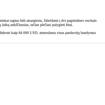
ninkai ragina būti atsargiems, žiūrėdami į dvi pagrindines onchain
laikų aukščiausias, tačiau plečiasi palyginti lėtai.
a yra didesnė kaip 84 000 USD, atmesdama visus pardavėjų bandymus