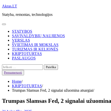
Skip
Akras.LT
to
Statyba, remontas, technologijos
content
STATYBOS
SAVIVALDYBIŲ NAUJIENOS
VERSLAS
ŠVIETIMAS IR MOKSLAS
TURIZMAS IR KELIONĖS
KRIPTOTURTAS
PASLAUGOS
Ieškoti:
Prenumeruoti
Home
KRIPTOTURTAS
Trumpas Slamsas Fed, 2 signalai užuomina atsargiai
Trumpas Slamsas Fed, 2 signalai užuomina