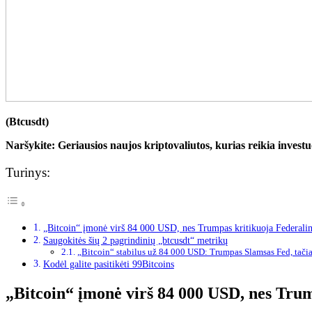
(Btcusdt)
Naršykite:
Geriausios naujos kriptovaliutos, kurias reikia investu
Turinys:
„Bitcoin“ įmonė virš 84 000 USD, nes Trumpas kritikuoja Federalin
Saugokitės šių 2 pagrindinių „btcusdt“ metrikų
„Bitcoin“ stabilus už 84 000 USD: Trumpas Slamsas Fed, tačia
Kodėl galite pasitikėti 99Bitcoins
„Bitcoin“ įmonė virš 84 000 USD, nes Trum