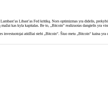
 Lambast’as Libast’as Fed kritiką. Nors optimizmas yra didelis, prekybi
 mažai kas kyla kapitalas. Be to, „Bitcoin“ realizuotas dangtelis yra visų 
ą, nes investuotojai atidžiai stebi „Bitcoin“. Šiuo metu „Bitcoin“ kain